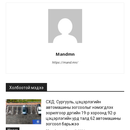
Mandmn
https://mand.mn/
Холбоотой мэдээ
СХД: Сургууль, цэцэрлэгийн
автомашины зогсоолыг нэмэгдүүлэх
зорилгоор дүүргийн 19-р хороонд 92-р
цэцэрлэгийн урд талд 62 автомашины
зогсоол барьжээ
Мэдээ