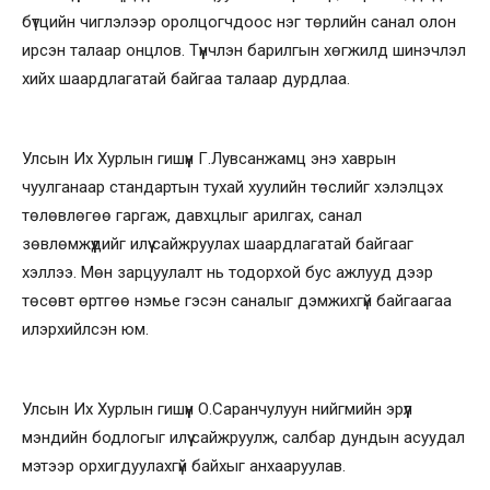
бүтцийн чиглэлээр оролцогчдоос нэг төрлийн санал олон
ирсэн талаар онцлов. Түүнчлэн барилгын хөгжилд шинэчлэл
хийх шаардлагатай байгаа талаар дурдлаа.
Улсын Их Хурлын гишүүн Г.Лувсанжамц энэ хаврын
чуулганаар стандартын тухай хуулийн төслийг хэлэлцэх
төлөвлөгөө гаргаж, давхцлыг арилгах, санал
зөвлөмжүүдийг илүү сайжруулах шаардлагатай байгааг
хэллээ. Мөн зарцуулалт нь тодорхой бус ажлууд дээр
төсөвт өртгөө нэмье гэсэн саналыг дэмжихгүй байгаагаа
илэрхийлсэн юм.
Улсын Их Хурлын гишүүн О.Саранчулуун нийгмийн эрүүл
мэндийн бодлогыг илүү сайжруулж, салбар дундын асуудал
мэтээр орхигдуулахгүй байхыг анхааруулав.