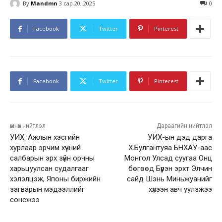
By
Mandmn
3 сар 20, 2025
0
Facebook
Twitter
Pinterest
Facebook
Twitter
Pinterest
өмнөх нийтлэл
Дараагийн нийтлэл
УИХ: Ажлын хэсгийн
УИХ-ын дэд дарга
хурлаар эрчим хүчний
Х.Булгантуяа БНХАУ-аас
салбарын эрх зүйн орчны
Монгол Улсад суугаа Онц
харьцуулсан судалгааг
бөгөөд Бүрэн эрхт Элчин
хэлэлцэж, Японы биржийн
сайд Шэнь Миньжуанийг
загварын мэдээллийг
хүлээн авч уулзжээ
сонсжээ