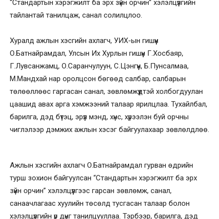
“Стандартын хэрэгжилт ба эрх зүйн орчин” хэлэлцүүлгийн
тайлантай танилцаж, санал солилцлоо.
Хуралд ажлын хэсгийн ахлагч, УИХ-ын гишүүн
О.Батнайрамдал, Улсын Их Хурлын гишүүн Г.Хосбаяр,
Г.Лувсанжамц, О.Саранчулуун, С.Цэнгүүн, Б.Пунсалмаа,
М.Мандхай нар оролцсон бөгөөд салбар, салбарын
төлөөллөөс гаргасан санал, зөвлөмжүүдтэй холбогдуулан
цаашид авах арга хэмжээний талаар ярилцлаа. Тухайлбал,
барилга, дэд бүтэц, эрүүл мэнд, хүнс, хүрээлэн буй орчны
чиглэлээр дэмжих ажлын хэсэг байгуулахаар зөвлөлдлөө.
Ажлын хэсгийн ахлагч О.Батнайрамдал гурван өдрийн
турш зохион байгуулсан “Стандартын хэрэгжилт ба эрх
зүйн орчин” хэлэлцүүлгээс гарсан зөвлөмж, санал,
санаачлагаас хуулийн төсөлд тусгасан талаар болон
хэлэлцүүлгийн үр дүнг танилцууллаа. Тэрбээр, барилга, дэд