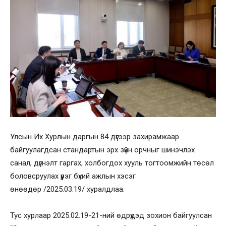
Улсын Их Хурлын даргын 84 дүгээр захирамжаар
байгуулагдсан стандартын эрх зүйн орчныг шинэчлэх
санал, дүгнэлт гаргах, холбогдох хууль тогтоомжийн төсөл
боловсруулах үүрэг бүхий ажлын хэсэг
өнөөдөр /2025.03.19/ хуралдлаа.
Тус хурлаар 2025.02.19-21-ний өдрүүдэд зохион байгуулсан