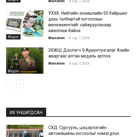
Mandmn
-
8 сар 7, 2026
УХХК: Нийтийн эзэмшлийн 50 байршил
дахь төлбөртэй зогсоолын
менежментийг сайжруулахаар
ажиллаж байна
Мэдээ
Mandmn
-
8 сар 7, 2026
ЗХЖШ: Дэслэгч Э.Ариунтунгалаг Азийн
аваргаас алтан медаль хүртлээ
Mandmn
-
8 сар 7, 2026
Мэдээ
ИХ УНШИГДСАН
СХД: Сургууль, цэцэрлэгийн
автомашины зогсоолыг нэмэгдүүлэх