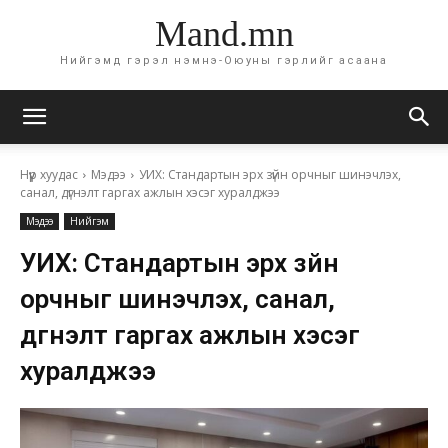
Mand.mn
Нийгэмд гэрэл нэмнэ-Оюуны гэрлийг асаана
Нүүр хуудас
Мэдээ
УИХ: Стандартын эрх зүйн орчныг шинэчлэх,
санал, дүгнэлт гаргах ажлын хэсэг хуралджээ
Мэдээ
Нийгэм
УИХ: Стандартын эрх зүйн
орчныг шинэчлэх, санал,
дүгнэлт гаргах ажлын хэсэг
хуралджээ