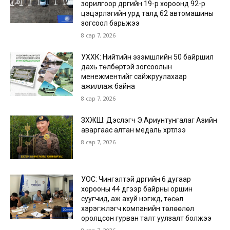
зорилгоор дүүргийн 19-р хороонд 92-р
цэцэрлэгийн урд талд 62 автомашины
зогсоол барьжээ
8 сар 7, 2026
УХХК: Нийтийн эзэмшлийн 50 байршил
дахь төлбөртэй зогсоолын
менежментийг сайжруулахаар
ажиллаж байна
8 сар 7, 2026
ЗХЖШ: Дэслэгч Э.Ариунтунгалаг Азийн
аваргаас алтан медаль хүртлээ
8 сар 7, 2026
УОС: Чингэлтэй дүүргийн 6 дугаар
хорооны 44 дүгээр байрны оршин
суугчид, аж ахуй нэгжүүд, төсөл
хэрэгжүүлэгч компанийн төлөөлөл
оролцсон гурван талт уулзалт болжээ