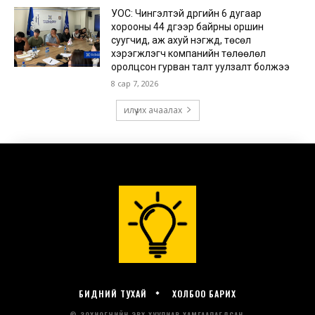
БИДНИЙ ТУХАЙ
ХОЛБОО БАРИХ
© ЗОХИОГЧИЙН ЭРХ ХУУЛИАР ХАМГААЛАГДСАН.