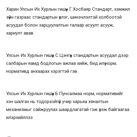
Харин Улсын Их Хурлын гишүүн Г.Хосбаяр Стандарт, хэмжил
зүйн газраас стандартын үзлэг, шинэчлэлтэй холбоотой
асуудал болон зарцуулалтын талаар асуулт асууж,
хариулт авав.
Улсын Их Хурлын гишүүн С.Цэнгүүн стандартын асуудал дээр
салбарын яамд бодлогын ажлаа хийж, бид илүү норм,
нормативд анхаарах хэрэгтэй гэв.
Улсын Их Хурлын гишүүн Б.Пунсалмаа норм, нормативийг
хэн шалгах нь тодорхойгүй учир харьяа хяналтын
механизмыг сайжруулах шаардлагатай гэж үзэж байгаагаа
илэрхийллээ