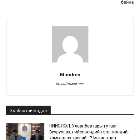
байна
Mandmn
https://mand.mn/
Холбоотой мэдээ
НИЙСЛЭЛ: Улаанбаатарын утааг
бууруулах, нийслэлчүүдийн эрүүл мэндийг
хамгаалах төслийг “Чингис хаан