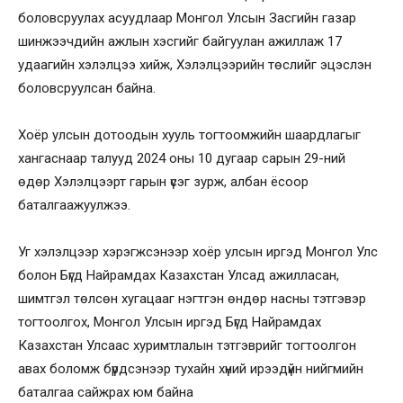
боловсруулах асуудлаар Монгол Улсын Засгийн газар
шинжээчдийн ажлын хэсгийг байгуулан ажиллаж 17
удаагийн хэлэлцээ хийж, Хэлэлцээрийн төслийг эцэслэн
боловсруулсан байна.
Хоёр улсын дотоодын хууль тогтоомжийн шаардлагыг
хангаснаар талууд 2024 оны 10 дугаар сарын 29-ний
өдөр Хэлэлцээрт гарын үсэг зурж, албан ёсоор
баталгаажуулжээ.
Уг хэлэлцээр хэрэгжсэнээр хоёр улсын иргэд Монгол Улс
болон Бүгд Найрамдах Казахстан Улсад ажилласан,
шимтгэл төлсөн хугацааг нэгтгэн өндөр насны тэтгэвэр
тогтоолгох, Монгол Улсын иргэд Бүгд Найрамдах
Казахстан Улсаас хуримтлалын тэтгэврийг тогтоолгон
авах боломж бүрдсэнээр тухайн хүний ирээдүйн нийгмийн
баталгаа сайжрах юм байна