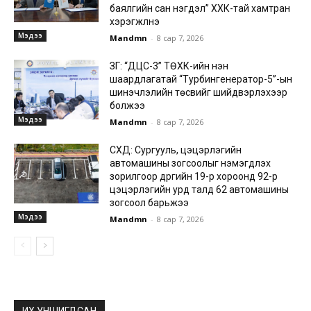
баялгийн сан нэгдэл” ХХК-тай хамтран
хэрэгжүүлнэ
Мэдээ
Mandmn
-
8 сар 7, 2026
ЗГ: “ДЦС-3” ТӨХК-ийн нэн
шаардлагатай “Турбингенератор-5”-ын
шинэчлэлийн төсвийг шийдвэрлэхээр
болжээ
Мэдээ
Mandmn
-
8 сар 7, 2026
СХД: Сургууль, цэцэрлэгийн
автомашины зогсоолыг нэмэгдүүлэх
зорилгоор дүүргийн 19-р хороонд 92-р
цэцэрлэгийн урд талд 62 автомашины
зогсоол барьжээ
Мэдээ
Mandmn
-
8 сар 7, 2026