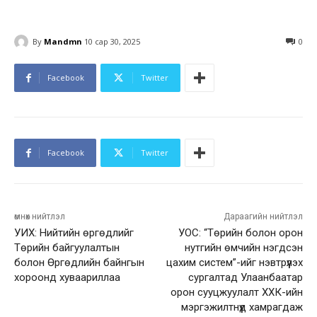
By
Mandmn
10 сар 30, 2025
0
Facebook
Twitter
Facebook
Twitter
өмнөх нийтлэл
Дараагийн нийтлэл
УИХ: Нийтийн өргөдлийг
УОС: “Төрийн болон орон
Төрийн байгуулалтын
нутгийн өмчийн нэгдсэн
болон Өргөдлийн байнгын
цахим систем”-ийг нэвтрүүлэх
хороонд хуваариллаа
сургалтад Улаанбаатар
орон сууцжуулалт ХХК-ийн
мэргэжилтнүүд хамрагдаж