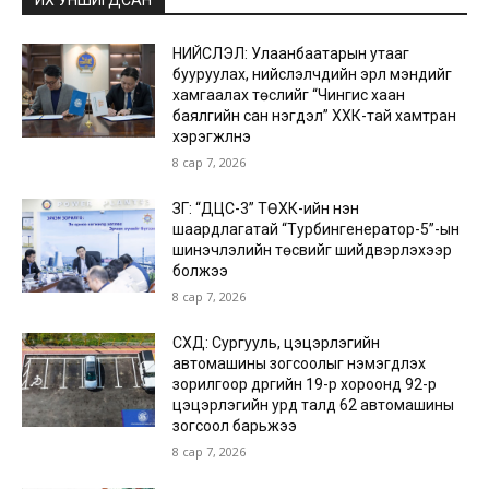
ИХ УНШИГДСАН
НИЙСЛЭЛ: Улаанбаатарын утааг
бууруулах, нийслэлчүүдийн эрүүл мэндийг
хамгаалах төслийг “Чингис хаан
баялгийн сан нэгдэл” ХХК-тай хамтран
хэрэгжүүлнэ
8 сар 7, 2026
ЗГ: “ДЦС-3” ТӨХК-ийн нэн
шаардлагатай “Турбингенератор-5”-ын
шинэчлэлийн төсвийг шийдвэрлэхээр
болжээ
8 сар 7, 2026
СХД: Сургууль, цэцэрлэгийн
автомашины зогсоолыг нэмэгдүүлэх
зорилгоор дүүргийн 19-р хороонд 92-р
цэцэрлэгийн урд талд 62 автомашины
зогсоол барьжээ
8 сар 7, 2026