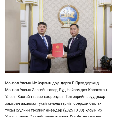
Монгол Улсын Их Хурлын дэд дарга Б.Пүрэвдоржид
Монгол Улсын Засгийн газар, Бүгд Найрамдах Казахстан
Улсын Засгийн газар хоорондын Тэтгэврийн асуудлаар
хамтран ажиллах тухай хэлэлцээрийг соёрхон батлах
тухай хуулийн төслийг өнөөдөр (2025.10.30) Улсын Их