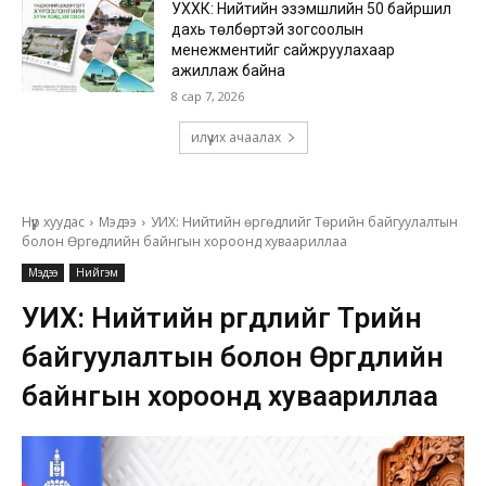
УХХК: Нийтийн эзэмшлийн 50 байршил
дахь төлбөртэй зогсоолын
менежментийг сайжруулахаар
ажиллаж байна
8 сар 7, 2026
илүү их ачаалах