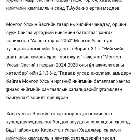
Хурлын гишүүн, Засгийн газрын гишүүн, Гэр бүл, хөдөлмөр,
нийгмийн хамгааллын сайд Т.Аубакир өргөн мэдүүлэв.
Монгол Улсын Засгийн газар нь хилийн чанадад оршин
сууж байгаа иргэдийн нийгмийн баталгааг хангах
зорилгоор “Алсын хараа-2050” Монгол Улсын урт
хугацааны хөгжлийн бодлогын Зорилт 3.1-т “Нийгмийн
даатгалын хамрах хүрээг өргөжүүлнэ” гэж, мөн “Монгол
Улсын Засгийн газрын 2024-2028 оны үйл ажиллагааны
хөтөлбөр”-ийн 2.1.3.6-д “Гадаад улсад ажиллаж, амьдарч
байгаа Монгол Улсын иргэний нийгмийн баталгааг хангах
үүднээс нийгмийн хамгааллын хэлэлцээрийг үргэлжлүүлэн
байгуулах” зорилт дэвшүүлсэн.
Хоёр улсын Засгийн газар хоорондын комиссын
хуралдаануудаар холбогдох асуудлыг хэлэлцсэн хүрээнд
Бүгд Найрамдах Казахстан Улсын Хөдөлмөр, хүн амын
нийгмийн хамгааллын яамтай хэлэлцээрийн төсөл