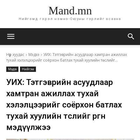
Mand.mn
Нийгэмд гэрэл нэмнэ-Оюуны гэрлийг асаана
Нүүр хуудас
Мэдээ
УИХ: Тэтгэврийн асуудлаар хамтран ажиллах
тухай хэлэлцээрийг соёрхон батлах тухай хуулийн төслийг...
Мэдээ
Нийгэм
УИХ: Тэтгэврийн асуудлаар
хамтран ажиллах тухай
хэлэлцээрийг соёрхон батлах
тухай хуулийн төслийг өргөн
мэдүүлжээ