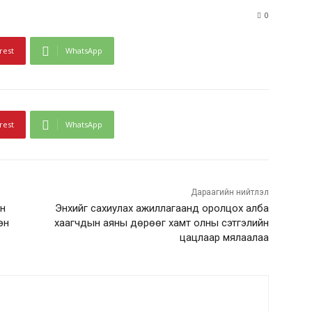
0
rest
WhatsApp
rest
WhatsApp
Дараагийн нийтлэл
н
Энхийг сахиулах ажиллагаанд оролцох алба
эн
хаагчдын аяны дөрөөг хамт олны сэтгэлийн
цацлаар мялаалаа