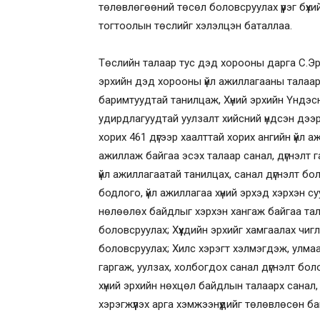
төлөвлөгөөний төсөл боловсруулах үүрэг бүх
тогтоолын төслийг хэлэлцэн баталлаа.
Төслийн талаар тус дэд хорооны дарга С.Э
эрхийн дэд хорооны үйл ажиллагааны талаар 
баримтуудтай танилцаж, Хүний эрхийн Үндэс
удирдлагуудтай уулзалт хийсний үндсэн дээ
хорих 461 дүгээр хаалттай хорих ангийн үйл а
ажиллаж байгаа эсэх талаар санал, дүгнэлт га
үйл ажиллагаатай танилцах, санал дүгнэлт бо
бодлого, үйл ажиллагаа хүний эрхэд хэрхэн с
нөлөөлөх байдлыг хэрхэн хангаж байгаа тал
боловсруулах; Хүүхдийн эрхийг хамгаалах чигл
боловсруулах; Хилс хэрэгт хэлмэгдэж, улмаа
гаргаж, уулзах, холбогдох санал дүгнэлт б
хүний эрхийн нөхцөл байдлын талаарх санал,
хэрэгжүүлэх арга хэмжээнүүдийг төлөвлөсөн ба