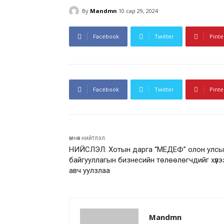
By
Mandmn
10 сар 29, 2024
Facebook
Twitter
Pinte
Facebook
Twitter
Pinte
өмнөх нийтлэл
НИЙСЛЭЛ: Хотын дарга “МЕДЕФ” олон улсы
байгууллагын бизнесийн төлөөлөгчдийг хүлэ
авч уулзлаа
Mandmn