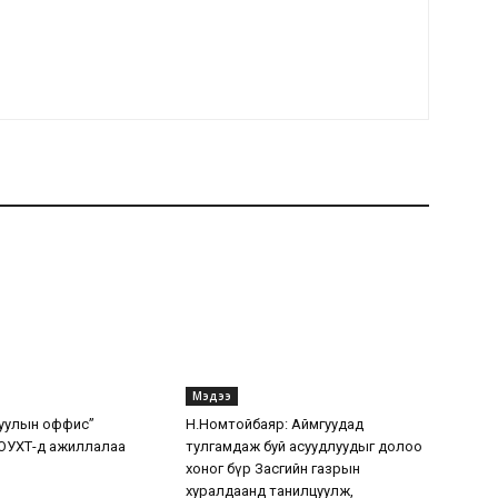
Мэдээ
уулын оффис”
Н.Номтойбаяр: Аймгуудад
ОУХТ-д ажиллалаа
тулгамдаж буй асуудлуудыг долоо
хоног бүр Засгийн газрын
хуралдаанд танилцуулж,