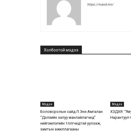
https://mand.mn/
Холбоотой мэдээ
Мэдээ
Мэдээ
Боловсролын сайд Л.Энх-Амгалан
ХЗДХЯ: “Яв
“Дэлхийн залуу манлайлагчид”
Нарантуул 
нийгэмлэгийн төлөөлөгчидтэй уулзаж,
хамтын ажиллагааны