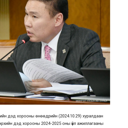
хийн дэд хорооны өнөөдрийн (2024.10.29) хуралдаан
ий эрхийн дэд хорооны 2024-2025 оны үйл ажиллагааны