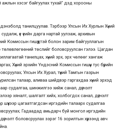
ий ажлын хэсэг байгуулах тухай” дэд хорооны
рдэнэболд танилцуулав. Тэрбээр Улсын Их Хурлын Хүний
судалж, үе үеийн дарга нартай уулзаж, архивын
ний Комиссын гишүүдтэй болон зарим байгууллагын
р төлөвлөгөөний төслийг боловсруулсан гэлээ. Цагдан
жиллагаатай танилцах, хүний эрх, эрх чөлөөг хангаж
ргах; Хүний эрхийн Үндэсний Комиссын гишүүн тус бүрийн
ловсруулах; Улсын Их Хурал, түүний Тамгын газрын
уурилсан талаар, аливаа шийдвэр гаргахдаа хүний эрхэд
аар судалгаа, шинжилгээ хийж санал, дүгнэлт
элээр хяналт, шалгалт хийх, холбогдох санал, дүгнэлт
р шүүхээр цагаатгагдсан иргэдийн талаарх судалгаа
оловсруулах; Гадаадад амьдарч буй монгол иргэдийн
 дүгнэлт боловсруулах зэрэг 16 зорилтын хүрээнд авч
йна.