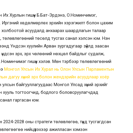
 Их Хурлын гишүүн Б.Бат-Эрдэнэ, О.Номинчимэг,
в. Иргэний хөдөлмөрлөх эрхийн хэрэгжилт болон цахим
й холбоотой асуудалд анхаарах шаардлагын талаар
лж, төлөвлөгөөний төсөлд тусгах санал хэлсэн юм. Нэн
рээнд Үндсэн хуулийн Арван зургадугаар зүйлд заасан
 үндсэн эрх, эрх чөлөөний нөхцөл байдлыг судалж,
.Номинчимэг гишүүн хэлэв. Мөн тэрбээр төлөвлөгөөний
ээ
Монгол Улсын Их Хурал нь Олон Улсын Парламентын
ын дагуу хүний эрх болон жендэрийн асуудлаар хоёр
 улсын байгууллагуудаас Монгол Улсад хүний эрхийг
эн хууль тогтоогчид, бодлого боловсруулагчдад
санал гаргасан юм.
2024-2028 оны стратеги төлөвлөгөө, түүнд тусгагдсан
лөвлөгөөгөө нийцүүлэхээр ажилласан хэмээн