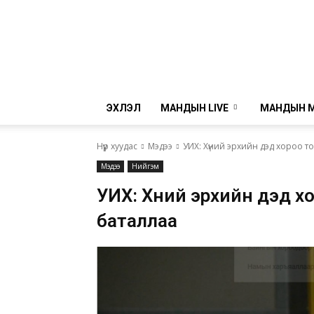
ЭХЛЭЛ
МАНДЫН LIVE
МАНДЫН 
Нүүр хуудас
Мэдээ
УИХ: Хүний эрхийн дэд хороо т
Мэдээ
Нийгэм
УИХ: Хүний эрхийн дэд х
баталлаа