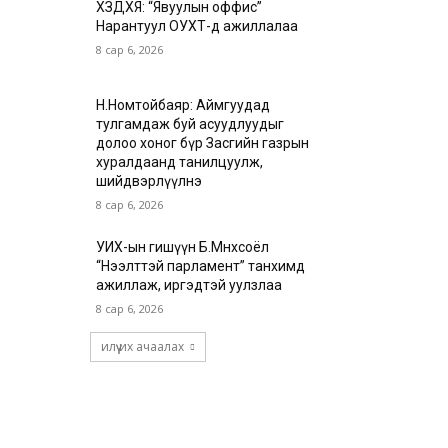
ХЗДХЯ: “Явуулын оффис”
Нарантуул ОУХТ-д ажиллалаа
8 сар 6, 2026
Н.Номтойбаяр: Аймгуудад
тулгамдаж буй асуудлуудыг
долоо хоног бүр Засгийн газрын
хуралдаанд танилцуулж,
шийдвэрлүүлнэ
8 сар 6, 2026
УИХ-ын гишүүн Б.Мөнхсоёл
“Нээлттэй парламент” танхимд
ажиллаж, иргэдтэй уулзлаа
8 сар 6, 2026
илүү их ачаалах