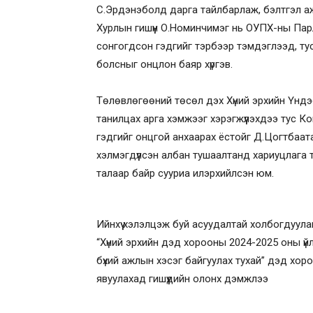
С.Эрдэнэболд дарга тайлбарлаж, бэлтгэл а
Хурлын гишүүн О.Номинчимэг нь ОУПХ-ны Парл
сонгогдсон гэдгийг тэрбээр тэмдэглээд, т
болсныг онцлон баяр хүргэв.
Төлөвлөгөөний төсөл дэх Хүний эрхийн Үндэс
танилцах арга хэмжээг хэрэгжүүлэхдээ тус Ко
гэдгийг онцгой анхаарах ёстойг Д.Цогтбаатар
хэлмэгдүүлсэн албан тушаалтанд хариуцлага
талаар байр сууриа илэрхийлсэн юм.
Ийнхүү хэлэлцэж буй асуудалтай холбогдуула
“Хүний эрхийн дэд хорооны 2024-2025 оны үй
бүхий ажлын хэсэг байгуулах тухай” дэд хор
явуулахад гишүүдийн олонх дэмжлээ