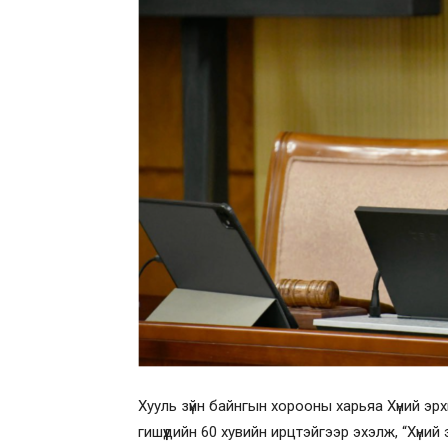
Хууль зүйн байнгын хорооны харьяа Хүний эр
гишүүдийн 60 хувийн ирцтэйгээр эхэлж, “Хүн