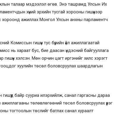
жлын талаар мэдээлэл өгөв. Энэ ташрамд Улсын Их
аментчдын хүний эрхийн тусгай хорооны гишүүнээр
ус хороонд ажиллах Монгол Улсын анхны парламентч
ний Комиссын гишүүн тус бүрийн үйл ажиллагаатай
мисс нь хараат бус, бие даасан үндэсний байгууллага
 гишүүн хэлсэн. Мөн орчин цагт иргэнийг хилс хэрэгт
 тооцдог хуулийн төсөл боловсруулах шаардлагын
н гишүүд байр сууриа илэрхийлж, санал гаргасны дараа
л ажиллагааны төлөвлөгөөний төсөл боловсруулах үүрэг
ооны тогтоолын төслийг батлах санал хураалт