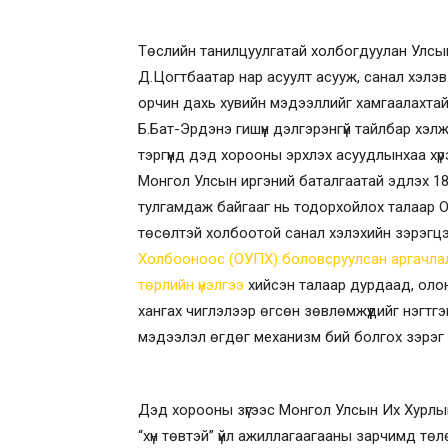
Төслийн танилцуулгатай холбогдуулан Улсын
Д.Цогтбаатар нар асуулт асууж, санал хэлэ
орчин дахь хувийн мэдээллийг хамгаалахта
Б.Бат-Эрдэнэ гишүүн дэлгэрэнгүй тайлбар хэ
тэргүүнд дэд хорооны эрхлэх асуудлынхаа хү
Монгол Улсын иргэний баталгаатай эдлэх 18
тулгамдаж байгааг нь тодорхойлох талаар О
төсөлтэй холбоотой санал хэлэхийн зэрэгц
Холбооноос (ОУПХ) боловсруулсан аргачлал
төрлийн үнэлгээ
хийсэн талаар дурдаад, олон
хангах чиглэлээр өгсөн зөвлөмжүүдийг нэгтг
мэдээлэл өгдөг механизм бий болгох зэрэг 
Дэд хорооны зүгээс Монгол Улсын Их Хурлын 
“хүн төвтэй” үйл ажиллагаагааны зарчимд тө