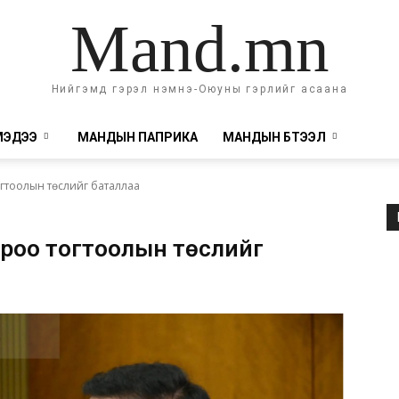
Mand.mn
Нийгэмд гэрэл нэмнэ-Оюуны гэрлийг асаана
МЭДЭЭ
МАНДЫН ПАПРИКА
МАНДЫН БҮТЭЭЛ
огтоолын төслийг баталлаа
ороо тогтоолын төслийг