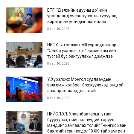
ЕТГ: “Дэлхийн адууны өдөр”-ийн
уралдаанд уясан хүлэг нь түрүүлж,
айрагдсан уяачдыг шагналаа
8 сар 10, 2026
НИТХ-ын ээлжит VIII хуралдаанаар
“Сэлбэ ухаалаг хот” эдийн засгийн
тусгай бүс байгуулахыг дэмжлээ
8 сар 10, 2026
У.Хүрэлсүх: Монгол судлаачдын
залгамж холбоог бэхжүүлэхэд онцгой
анхаарах шаардлагатай
8 сар 10, 2026
НИЙСЛЭЛ: Улаанбаатарын утааг
бууруулах, нийслэлчүүдийн эрүүл
мэндийг хамгаалах төслийг “Чингис хаан
баялгийн сан нэгдэл” ХХК-тай хамтран