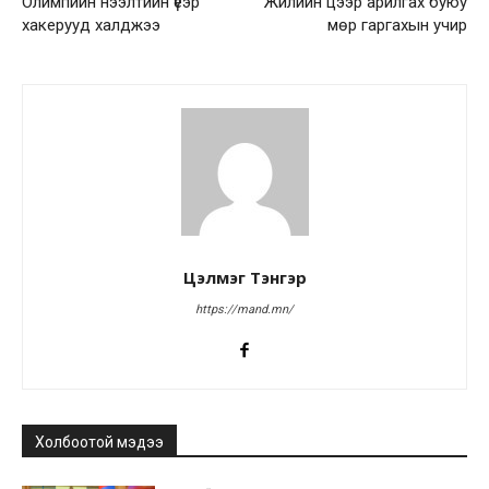
Олимпийн нээлтийн үеэр
Жилийн цээр арилгах буюу
хакерууд халджээ
мөр гаргахын учир
Цэлмэг Тэнгэр
https://mand.mn/
Холбоотой мэдээ