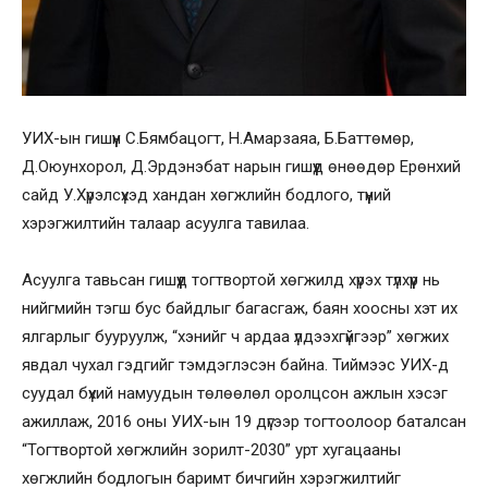
УИХ-ын гишүүн С.Бямбацогт, Н.Амарзаяа, Б.Баттөмөр,
Д.Оюунхорол, Д.Эрдэнэбат нарын гишүүд өнөөдөр Ерөнхий
сайд У.Хүрэлсүхэд хандан хөгжлийн бодлого, түүний
хэрэгжилтийн талаар асуулга тавилаа.
Асуулга тавьсан гишүүд тогтвортой хөгжилд хүрэх түлхүүр нь
нийгмийн тэгш бус байдлыг багасгаж, баян хоосны хэт их
ялгарлыг бууруулж, “хэнийг ч ардаа үлдээхгүйгээр” хөгжих
явдал чухал гэдгийг тэмдэглэсэн байна. Тиймээс УИХ-д
суудал бүхий намуудын төлөөлөл оролцсон ажлын хэсэг
ажиллаж, 2016 оны УИХ-ын 19 дүгээр тогтоолоор баталсан
“Тогтвортой хөгжлийн зорилт-2030” урт хугацааны
хөгжлийн бодлогын баримт бичгийн хэрэгжилтийг