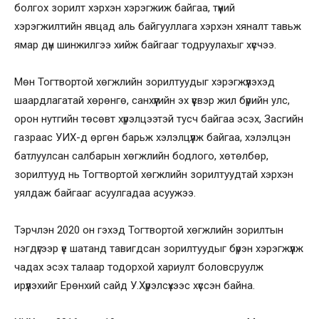
болгох зорилт хэрхэн хэрэгжиж байгаа, түүний
хэрэгжилтийн явцад аль байгууллага хэрхэн хяналт тавьж
ямар дүн шинжилгээ хийж байгааг тодруулахыг хүсчээ.
Мөн Тогтвортой хөгжлийн зорилтуудыг хэрэгжүүлэхэд
шаардлагатай хөрөнгө, санхүүгийн эх үүсвэр жил бүрийн улс,
орон нутгийн төсөвт хүрэлцээтэй тусч байгаа эсэх, Засгийн
газраас УИХ-д өргөн барьж хэлэлцүүлж байгаа, хэлэлцэн
батлуулсан салбарын хөгжлийн бодлого, хөтөлбөр,
зорилтууд нь Тогтвортой хөгжлийн зорилтуудтай хэрхэн
уялдаж байгааг асуулгадаа асуужээ.
Тэрчлэн 2020 он гэхэд Тогтвортой хөгжлийн зорилтын
нэгдүгээр үе шатанд тавигдсан зорилтуудыг бүрэн хэрэгжүүлж
чадах эсэх талаар тодорхой хариулт боловсруулж
ирүүлэхийг Ерөнхий сайд У.Хүрэлсүхээс хүссэн байна.