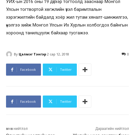
УИХ-ын 2016 оны 19 дүгээр тогтоолд зааснаар Монгол
Улсын тогтвортой хөгжлийн үзэл баримтлалын
хэрэгжилтийн байдалд хоёр жил тутам хяналт-шинжилгээ,
үнэлгээ хийж Монгол Улсын Их Хурлын холбогдох байнгын
хороонд танилцуулж байхаар тусгажээ.
By
Цэлмэг Тэнгэр
2 сар 12, 2018
0
Facebook
Twitter
Facebook
Twitter
өмнөх нийтлэл
Дараагийн нийтлэл