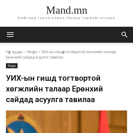
Mand.mn
Нийгэмд гэрэл нэмнэ-Оюуны гэрлийг асаана
Нүүр хуудас
Мэдээ
УИХ-ын гишүүд тогтвортой хөгжлийн талаар
Ерөнхий сайдад асуулга тавилаа
Мэдээ
УИХ-ын гишүүд тогтвортой
хөгжлийн талаар Ерөнхий
сайдад асуулга тавилаа