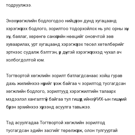
тодруулжээ.
Энэхүү хөгжлийн бодлогодоо нийцүүлэн дунд хугацаанд
хэрэгжүүлэх бодлого, зорилтоо тодорхойлох нь улс орны хүн
хүч, баялаг, хөрөнгө санхүүгийн нөөцийг оновчтой зөв
хуваарилах, урт хугацаанд хэрэгжүүлэх төсөл хөтөлбөрийг
эртнээс судалж бэлтгэн, үр дүнтэй хэрэгжүүлэхэд чухал ач
холбогдолтой юм.
Тогтвортой хөгжлийн зорилт батлагдсанаас хойш гурав
дахь жилийнхээ нүүрийг үзэж байгаа ч зорилтод тусгагдсан
хөгжлийн бодлого, зорилтууд хэрэгжилтийн талаарх
мэдээлэл хангалтгүй байгаа тул гишүүд ийнхүү УИХ-ын гишүүний
бүрэн эрхийнхээ хүрээнд асуулга тавьжээ.
Тэд асуулгадаа Тогтвортой хөгжлийн зорилтод
тусгагдсан эдийн засгийг төрөлжүүлж, олон тулгууртай