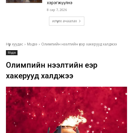
хэрэгжүүлнэ
8 сар 7, 2026
илүү их ачаалах