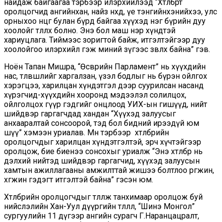
найдаж байгаагаа тэрбээр илэрхийлээд “Хөтөлбөрт
оролцогчид ангийнхан, найз нөхөд, үе тэнгийнхэнийхээ, улс
орныхоо өнцөг булан бүрд байгаа хүүхэд нэг бүрийн дуу
хоолойг төлөөлөх болно. Энэ бол маш нэр хүндтэй
хариуцлага. Тиймээс зоригтой байж, итгэлтэйгээр дуу
хоолойгоо илэрхийл гэж миний зүгээс зөвлөх байна” гэв.
Ноён Тапан Мишра, “Өсвөрийн Парламент” нь хүүхдийн
нас, төлөвшлийг харгалзан, үзэл бодлыг нь бүрэн ойлгох
хэрэгцээ, харилцан хүндэтгэл дээр суурилсан насанд
хүрэгчид-хүүхдийн хооронд мэдээлэл солилцох,
ойлголцох гүүр гэдгийг онцлоод УИХ-ын гишүүд, нийт
шийдвэр гаргагчдад хандан “Хүүхэд залуусыг
анхааралтай сонсоорой, тэд бол бидний ирээдүй юм
шүү” хэмээн уриалав. Мөн тэрбээр хөтөлбөрийн
оролцогчдыг харилцан хүндэтгэлтэй, эрч хүчтэйгээр
оролцож, бие биенээ сонсохыг уриалж “Энэ хөтөлбөр нь
дэлхий нийтэд шийдвэр гаргагчид, хүүхэд залуусын
хамтын ажиллагааны амжилттай жишээ болтлоо өргөжин,
хөгжинө гэдэгт итгэлтэй байна” гэсэн юм.
Хөтөлбөрийн оролцогчдыг төлөөлж танхимаар оролцож буй
нийслэлийн Хан-Уул дүүргийн төлөөлөл, “Шинэ Монгол”
сургуулийн 11 дүгээр ангийн сурагч Г.Наранцацралт,