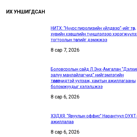
ИХ УНШИГДСАН
НИТХ: “Нүүрс пиролизийн үйлдвэр”-ийг төр,
хувийн хэвшлийн түншлэлээр хэрэгжүүлэ
тогтоолын төслийг дэмжжээ
8 сар 7, 2026
Боловсролын сайд Л.Энх-Амгалан “Дэлхи
залуу манлайлагчид” нийгэмлэгийн
төлөөлөгчидтэй уулзаж, хамтын ажиллагааны
боломжуудыг хэлэлцжээ
8 сар 6, 2026
ХЗДХЯ: “Явуулын оффис” Нарантуул ОУХТ
ажиллалаа
8 сар 6, 2026