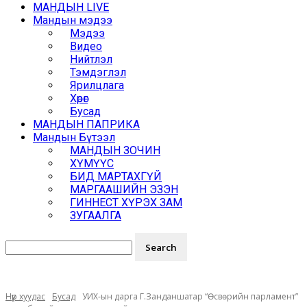
МАНДЫН LIVE
Мандын мэдээ
Мэдээ
Видео
Нийтлэл
Тэмдэглэл
Ярилцлага
Хөрөг
Бусад
МАНДЫН ПАПРИКА
Мандын Бүтээл
МАНДЫН ЗОЧИН
ХҮМҮҮС
БИД МАРТАХГҮЙ
МАРГААШИЙН ЭЗЭН
ГИННЕСТ ХҮРЭХ ЗАМ
ЗУГААЛГА
Нүүр хуудас
Бусад
УИХ-ын дарга Г.Занданшатар “Өсвөрийн парламент”