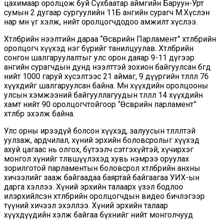
цахимаар оролцож буй Сүхбаатар аймгийн Баруун-Урт
сумын 2 дугаар сургуулийн 11Б ангийн сурагч М.Хүслэн
нар мөн үг хэлж, нийт оролцогчдодоо амжилт хүслээ.
Хөтөлбөрийн нээлтийн дараа “Өсвөрийн Парламент” хөтөлбөрийн
оролцогч хүүхэд нэг бүрийг танилцуулав. Хөтөлбөрийн
сонгон шалгаруулалтыг улс орон даяар 9-11 дүгээр
ангийн сурагчдын дунд нээлттэй зохион байгуулсан бөгөөд
нийт 1000 гаруй хүсэлтээс 21 аймаг, 9 дүүргийн төлөөлөл 76
хүүхдийг шалгаруулсан байна. Мөн хүүхдийн оролцооны
улсын хэмжээний байгууллагуудын төлөөлөл 14 хүүхдийн
хамт нийт 90 оролцогчтойгоор “Өсвөрийн парламент”
хөтөлбөр эхэлж байна.
Улс орны ирээдүй болсон хүүхэд, залуусын төлөөлөлтэй
уулзаж, ардчилал, хүний эрхийн боловсролыг хүүхэд
ахуй цагаас нь олгох, бүтээлч сэтгэхүйтэй, хүчирхэг
монгол хүнийг төлөвшүүлэхэд хувь нэмрээ оруулах
зорилготой парламентын боловсрол хөтөлбөрийн анхны
хичээлийг зааж байгаадаа баяртай байгаагаа УИХ-ын
дарга хэллээ. Хүний эрхийн талаарх үзэл бодлоо
илэрхийлсэн хөтөлбөрийн оролцогчдын видео бичлэгээр
түүний хичээл эхэллээ. Хүний эрхийн талаар
хүүхдүүдийн хэлж байгаа бүхнийг нийт монголчууд