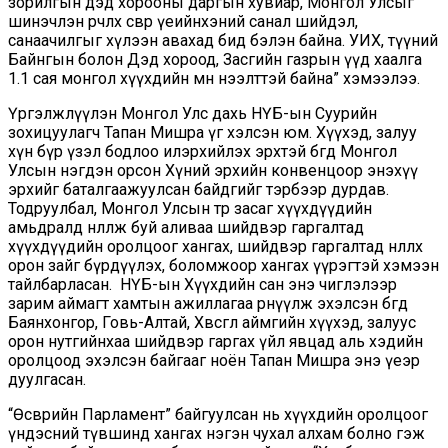
зорилгын дэд хорооны даргын хувиар, Монгол Улсыг
шинэчлэн өөрчлөх өсвөр үеийнхэний санал шийдэл,
санаачилгыг хүлээн авахад бид бэлэн байна. УИХ, түүний
Байнгын болон Дэд хороод, Засгийн газрын үүд хаалга
1.1 сая монгол хүүхдийн өмнө нээлттэй байна” хэмээлээ.
Үргэлжлүүлэн Монгол Улс дахь НҮБ-ын Суурийн
зохицуулагч Тапан Мишра үг хэлсэн юм. Хүүхэд, залуу
хүн бүр үзэл бодлоо илэрхийлэх эрхтэй бөгөөд Монгол
Улсын нэгдэн орсон Хүний эрхийн конвенцоор энэхүү
эрхийг баталгаажуулсан байдгийг тэрбээр дурдав.
Тодруулбал, Монгол Улсын төр засаг хүүхдүүдийн
амьдралд нөлөөлж буй аливаа шийдвэр гаргалтад
хүүхдүүдийн оролцоог хангах, шийдвэр гаргалтад нөлөөлөх
орон зайг бүрдүүлэх, боломжоор хангах үүрэгтэй хэмээн
тайлбарласан. НҮБ-ын Хүүхдийн сан энэ чиглэлээр
зарим аймагт хамтын ажиллагаа өрнүүлж эхэлсэн бөгөөд
Баянхонгор, Говь-Алтай, Хөвсгөл аймгийн хүүхэд, залуус
орон нутгийнхаа шийдвэр гаргах үйл явцад аль хэдийн
оролцоод эхэлсэн байгааг ноён Тапан Мишра энэ үеэр
дуулгасан.
“Өсвөрийн Парламент” байгуулсан нь хүүхдийн оролцоог
үндэсний түвшинд хангах нэгэн чухал алхам болно гэж