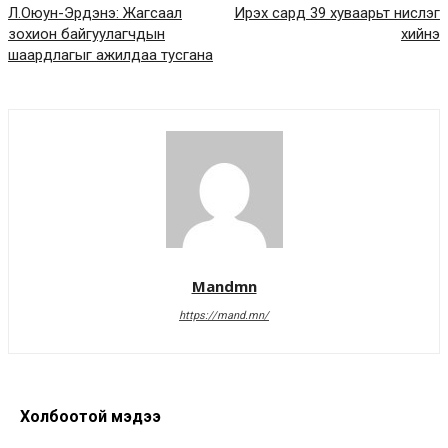
Л.Оюун-Эрдэнэ: Жагсаал
Ирэх сард 39 хуваарьт нислэг
зохион байгуулагчдын
хийнэ
шаардлагыг ажилдаа тусгана
Mandmn
https://mand.mn/
Холбоотой мэдээ