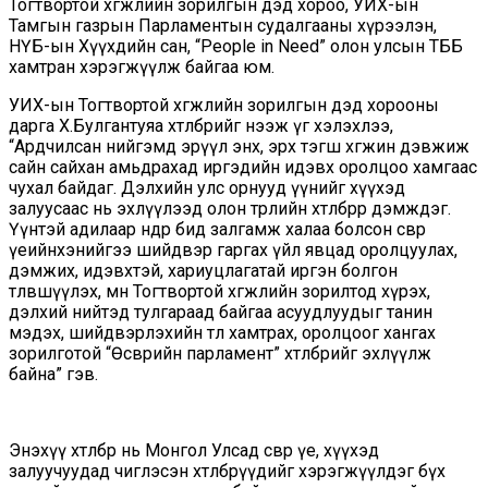
Тогтвортой хөгжлийн зорилгын дэд хороо, УИХ-ын
Тамгын газрын Парламентын судалгааны хүрээлэн,
НҮБ-ын Хүүхдийн сан, “People in Need” олон улсын ТББ
хамтран хэрэгжүүлж байгаа юм.
УИХ-ын Тогтвортой хөгжлийн зорилгын дэд хорооны
дарга Х.Булгантуяа хөтөлбөрийг нээж үг хэлэхлээ,
“Ардчилсан нийгэмд эрүүл энх, эрх тэгш хөгжин дэвжиж
сайн сайхан амьдрахад иргэдийн идэвх оролцоо хамгаас
чухал байдаг. Дэлхийн улс орнууд үүнийг хүүхэд
залуусаас нь эхлүүлээд олон төрлийн хөтөлбөрөөр дэмждэг.
Үүнтэй адилаар өнөөдөр бид залгамж халаа болсон өсвөр
үеийнхэнийгээ шийдвэр гаргах үйл явцад оролцуулах,
дэмжих, идэвхтэй, хариуцлагатай иргэн болгон
төлөвшүүлэх, мөн Тогтвортой хөгжлийн зорилтод хүрэх,
дэлхий нийтэд тулгараад байгаа асуудлуудыг танин
мэдэх, шийдвэрлэхийн төлөө хамтрах, оролцоог хангах
зорилготой “Өсвөрийн парламент” хөтөлбөрийг эхлүүлж
байна” гэв.
Энэхүү хөтөлбөр нь Монгол Улсад өсвөр үе, хүүхэд
залуучуудад чиглэсэн хөтөлбөрүүдийг хэрэгжүүлдэг бүх