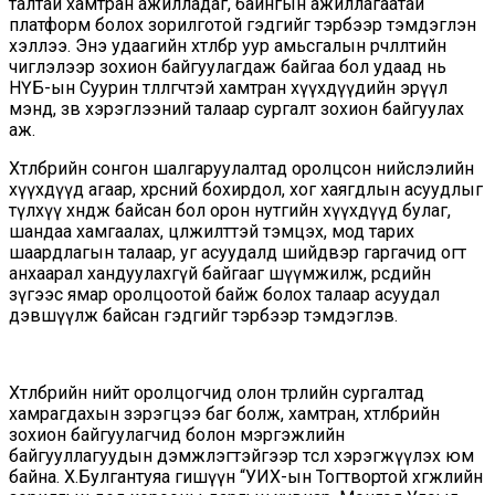
талтай хамтран ажилладаг, байнгын ажиллагаатай
платформ болох зорилготой гэдгийг тэрбээр тэмдэглэн
хэллээ. Энэ удаагийн хөтөлбөр уур амьсгалын өөрчлөлтийн
чиглэлээр зохион байгуулагдаж байгаа бол удаад нь
НҮБ-ын Суурин төлөөлөгчтэй хамтран хүүхдүүдийн эрүүл
мэнд, зөв хэрэглээний талаар сургалт зохион байгуулах
аж.
Хөтөлбөрийн сонгон шалгаруулалтад оролцсон нийслэлийн
хүүхдүүд агаар, хөрсний бохирдол, хог хаягдлын асуудлыг
түлхүү хөндөж байсан бол орон нутгийн хүүхдүүд булаг,
шандаа хамгаалах, цөлжилттэй тэмцэх, мод тарих
шаардлагын талаар, уг асуудалд шийдвэр гаргачид огт
анхаарал хандуулахгүй байгааг шүүмжилж, өөрсдийн
зүгээс ямар оролцоотой байж болох талаар асуудал
дэвшүүлж байсан гэдгийг тэрбээр тэмдэглэв.
Хөтөлбөрийн нийт оролцогчид олон төрлийн сургалтад
хамрагдахын зэрэгцээ баг болж, хамтран, хөтөлбөрийн
зохион байгуулагчид болон мэргэжлийн
байгууллагуудын дэмжлэгтэйгээр төсөл хэрэгжүүлэх юм
байна. Х.Булгантуяа гишүүн “УИХ-ын Тогтвортой хөгжлийн