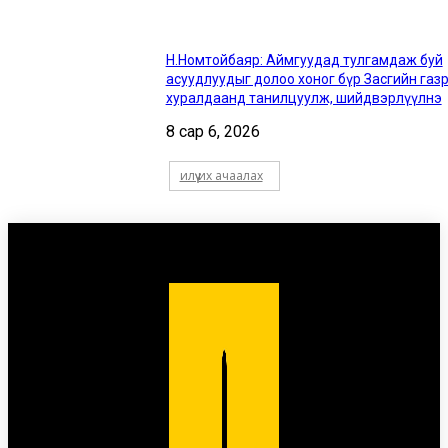
Н.Номтойбаяр: Аймгуудад тулгамдаж буй
асуудлуудыг долоо хоног бүр Засгийн газ
хуралдаанд танилцуулж, шийдвэрлүүлнэ
8 сар 6, 2026
илүү их ачаалах