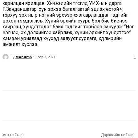
харилцан ярилцав. Хичээлийн төгсгөлд УИХ-ын дарга
Г.Занданшатар, хүн эрхээ баталгаатай эдлэх ёстой ч,
тэрхүү эрх нь өөр нэгний эрхээр хязгаарлагддаг гэдгийг
цохон тэмдэглэв. Хүний эрхийн суурь бол бие биенээ
хайрлан, хүндэтгэдэг байх гэдгийг тэрбээр сануулж “Нэг
нэгнээ, эх дэлхийгээ хайрлаж, хүний эрхийг хүндэтгэе”
хэмээн уриалаад хүүхэд залууст сурлага, хөдөлмөрийн
амжилт хүслээ.
By
Mandmn
10 сар 3, 2021
0
Facebook
Twitter
Pinterest
WhatsApp
Facebook
Twitter
Pinterest
WhatsApp
өмнөх нийтлэл
Дараагийн нийтлэл