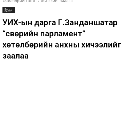
хөтөлбөрийн анхны хичээлийг заалаа
Бусад
УИХ-ын дарга Г.Занданшатар
“Өсвөрийн парламент”
хөтөлбөрийн анхны хичээлийг
заалаа