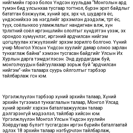
нийгмийн гэрээ болох Үндсэн хуульдаа “Монголын ард
түмэн бид улсынхаа тусгаар тогтнол, бүрэн эрхт байдлыг
бататган бэхжүүлж, хүний эрх, эрх чөлөө, шударга ёс,
үндэснийхээ эв нэгдлийг эрхэмлэн дээдэлж, төрт ёс,
түүх, соёлынхоо уламжлалыг нандигнан өвлөж, хүн
төрөлхтөний соёл иргэншлийн ололтыг хүндэтгэн үзэж, эх
орондоо хүмүүнлэг, иргэний ардчилсан нийгэм
цогцлуулан хөгжүүлэхийг эрхэм зорилго болгоно. Үүний
учир Монгол Улсын Үндсэн хуулийг даяар олноо зарлан
тунхаглаж байна” хэмээн тусгасан байдгийг Улсын Их
Хурлын дарга тэмдэглэсэн. Энд дурдагдаж буй,
монголчуудын байгуулахаар зорьж буй “ардчилсан
нийгэм”-ийн талаарх суурь ойлголтыг тэрбээр
тайлбарлаж өгсөн юм.
Үргэлжлүүлэн тэрбээр хүний эрхийн талаар, Хүний
эрхийн түгээмэл тунхаглалын талаар, Монгол Улсад
хүний эрхийг хэрхэн баталгаажуулсан талаар
дэлгэрэнгүй мэдээлэл, тайлбар хийсэн юм.
Үргэлжлүүлэн Монгол Улсын Үндсэн хуулийн
Хоёрдугаар бүлэгт тусгагдсан иргэн бүрийн баталгаатай
эдлэх 18 эрхийн талаар нэгбүрчлэн тайлбарлаж,