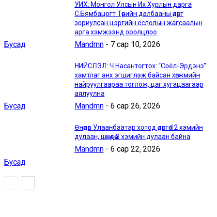
УИХ: Монгол Улсын Их Хурлын дарга
С.Бямбацогт Төрийн далбааны өдөрт
зориулсан цэргийн ёслолын жагсаалын
арга хэмжээнд оролцлоо
Бусад
Mandmn
-
7 сар 10, 2026
НИЙСЛЭЛ: Ч.Насантогтох: “Соёл-Эрдэнэ”
хамтлаг анх эгшиглэж байсан хөгжмийн
найруулгаараа тоглож, цаг хугацаагаар
аялуулна
Бусад
Mandmn
-
6 сар 26, 2026
Өнөөдөр Улаанбаатар хотод өдөртөө 12 хэмийн
дулаан, шөнөдөө 3 хэмийн дулаан байна
Mandmn
-
6 сар 22, 2026
Бусад