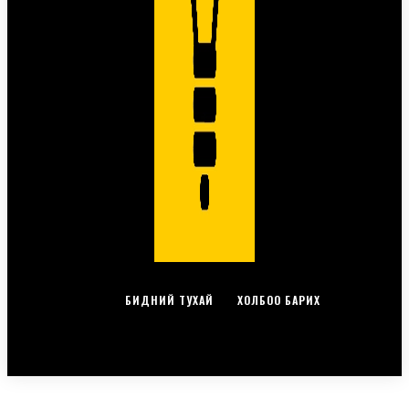
БИДНИЙ ТУХАЙ
ХОЛБОО БАРИХ
© ЗОХИОГЧИЙН ЭРХ ХУУЛИАР ХАМГААЛАГДСАН.