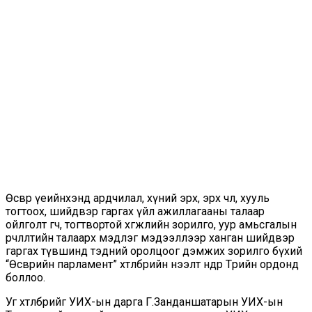
Өсвөр үеийнхэнд ардчилал, хүний эрх, эрх чөлөө, хууль
тогтоох, шийдвэр гаргах үйл ажиллагааны талаар
ойлголт өгч, тогтвортой хөгжлийн зорилго, уур амьсгалын
өөрчлөлтийн талаарх мэдлэг мэдээллээр ханган шийдвэр
гаргах түвшинд тэдний оролцоог дэмжих зорилго бүхий
“Өсвөрийн парламент” хөтөлбөрийн нээлт өнөөдөр Төрийн ордонд
боллоо.
Уг хөтөлбөрийг УИХ-ын дарга Г.Занданшатарын УИХ-ын