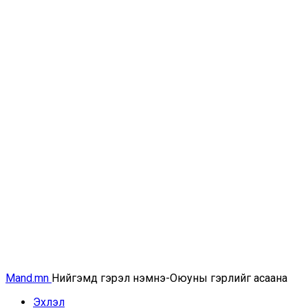
Mand.mn
Нийгэмд гэрэл нэмнэ-Оюуны гэрлийг асаана
Эхлэл