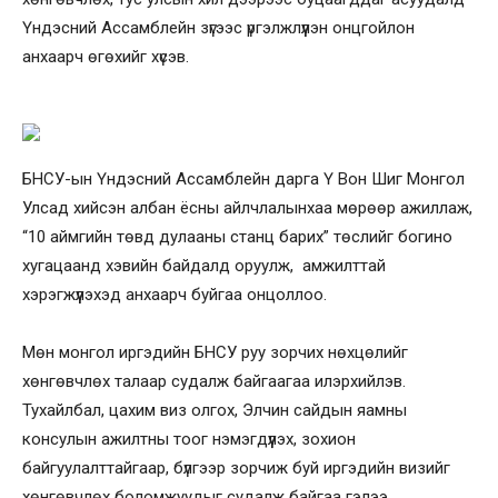
Үндэсний Ассамблейн зүгээс үргэлжлүүлэн онцгойлон
анхаарч өгөхийг хүсэв.
БНСУ-ын Үндэсний Ассамблейн дарга Ү Вон Шиг Монгол
Улсад хийсэн албан ёсны айлчлалынхаа мөрөөр ажиллаж,
“10 аймгийн төвд дулааны станц барих” төслийг богино
хугацаанд хэвийн байдалд оруулж, амжилттай
хэрэгжүүлэхэд анхаарч буйгаа онцоллоо.
Мөн монгол иргэдийн БНСУ руу зорчих нөхцөлийг
хөнгөвчлөх талаар судалж байгаагаа илэрхийлэв.
Тухайлбал, цахим виз олгох, Элчин сайдын яамны
консулын ажилтны тоог нэмэгдүүлэх, зохион
байгуулалттайгаар, бүлгээр зорчиж буй иргэдийн визийг
хөнгөвчлөх боломжуудыг судалж байгаа гэлээ.