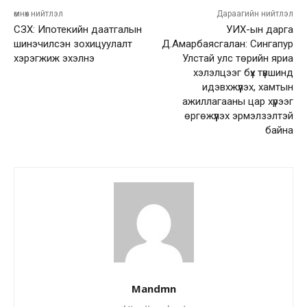
өмнөх нийтлэл
Дараагийн нийтлэл
СЗХ: Ипотекийн даатгалын
УИХ-ын дарга
шинэчилсэн зохицуулалт
Д.Амарбаясгалан: Сингапур
хэрэгжиж эхэлнэ
Улстай улс төрийн яриа
хэлэлцээг бүх түвшинд
идэвхжүүлэх, хамтын
ажиллагааны цар хүрээг
өргөжүүлэх эрмэлзэлтэй
байна
Mandmn