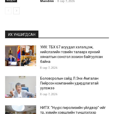
Mandmn
-
8 сар 7, 2026
ИХ УНШИГДСАН
УИХ: ТБХ 67 асуудал хэлэлцэж,
нийслэлийн төсвийн талаарх ерөнхий
хяналтын сонсгол зохион байгуулсан
байна
8 сар 7, 2026
Боловсролын сайд Л.Энх-Амгалан
Пийрсон компанийн удирдлагатай
уулзжээ
8 сар 7, 2026
НИТХ: “Нүүрс пиролизийн үйлдвэр”-ийг
төр, хувийн хэвшлийн түншлэлээр