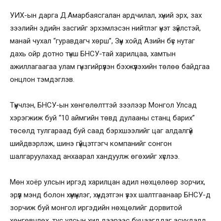
УИХ-ын дарга Д.Амарбаясгалан ардчилал, хүний эрх, зах
зээлийн эдийн засгийг эрхэмлэсэн нийтлэг үнэт зүйлстэй,
манай чухал “гуравдагч хөрш”, Зүүн хойд Азийн бүс нутаг
дахь ойр дотно түнш БНСУ-тай харилцаа, хамтын
ажиллагаагаа улам гүнзгийрүүлэн бэхжүүлэхийн төлөө байдгаа
онцлон тэмдэглэв.
Түүнчлэн, БНСУ-ын хөнгөлөлттэй зээлээр Монгол Улсад
хэрэгжиж буй “10 аймгийн төвд дулааны станц барих”
төсөлд тулгараад буй саад бэрхшээлийг цаг алдалгүй
шийдвэрлэж, шинэ гүйцэтгэгч компанийг сонгон
шалгаруулахад анхаарал хандуулж өгөхийг хүслээ.
Мөн хоёр улсын иргэд харилцан адил нөхцөлөөр зорчих,
эрүүл мэнд болон хүмүүнлэг, хүндэтгэн үзэх шалтгаанаар БНСУ-д
зорчиж буй монгол иргэдийн нөхцөлийг дорвитой
хөнгөвчлөх, тус улсын хил дээрээс буцаагддаг асуудалд