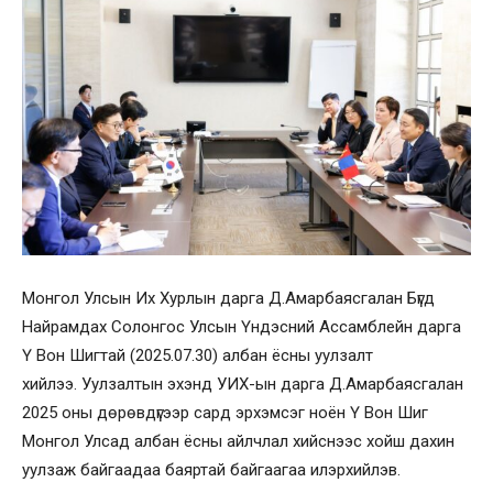
Монгол Улсын Их Хурлын дарга Д.Амарбаясгалан Бүгд
Найрамдах Солонгос Улсын Үндэсний Ассамблейн дарга
Ү Вон Шигтай (2025.07.30) албан ёсны уулзалт
хийлээ. Уулзалтын эхэнд УИХ-ын дарга Д.Амарбаясгалан
2025 оны дөрөвдүгээр сард эрхэмсэг ноён Ү Вон Шиг
Монгол Улсад албан ёсны айлчлал хийснээс хойш дахин
уулзаж байгаадаа баяртай байгаагаа илэрхийлэв.