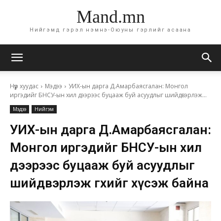
Mand.mn
Нийгэмд гэрэл нэмнэ-Оюуны гэрлийг асаана
Нүүр хуудас
Мэдээ
УИХ-ын дарга Д.Амарбаясгалан: Монгол
иргэдийг БНСУ-ын хил дээрээс буцааж буй асуудлыг шийдвэрлэж...
Мэдээ
Нийгэм
УИХ-ын дарга Д.Амарбаясгалан:
Монгол иргэдийг БНСУ-ын хил
дээрээс буцааж буй асуудлыг
шийдвэрлэж өгөхийг хүсэж байна