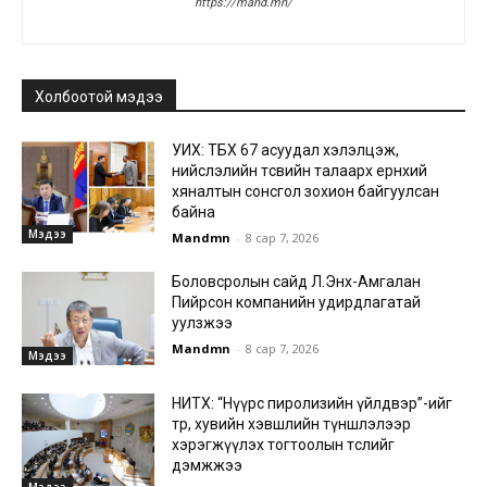
https://mand.mn/
Холбоотой мэдээ
УИХ: ТБХ 67 асуудал хэлэлцэж,
нийслэлийн төсвийн талаарх ерөнхий
хяналтын сонсгол зохион байгуулсан
байна
Мэдээ
Mandmn
-
8 сар 7, 2026
Боловсролын сайд Л.Энх-Амгалан
Пийрсон компанийн удирдлагатай
уулзжээ
Mandmn
-
8 сар 7, 2026
Мэдээ
НИТХ: “Нүүрс пиролизийн үйлдвэр”-ийг
төр, хувийн хэвшлийн түншлэлээр
хэрэгжүүлэх тогтоолын төслийг
дэмжжээ
Мэдээ