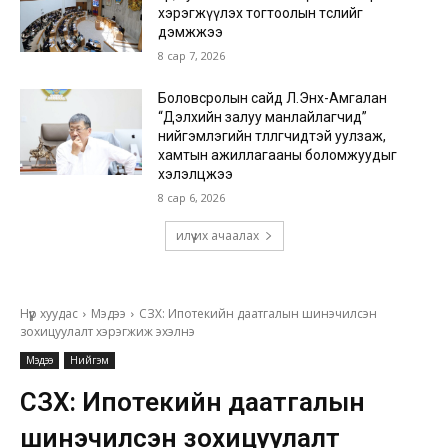
хэрэгжүүлэх тогтоолын төслийг
дэмжжээ
8 сар 7, 2026
Боловсролын сайд Л.Энх-Амгалан
“Дэлхийн залуу манлайлагчид”
нийгэмлэгийн төлөөлөгчидтэй уулзаж,
хамтын ажиллагааны боломжуудыг
хэлэлцжээ
8 сар 6, 2026
илүү их ачаалах