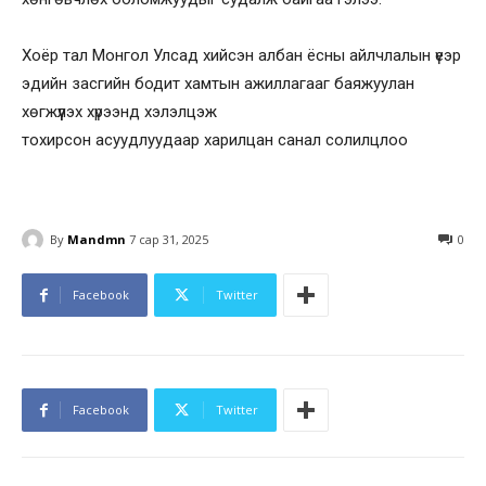
Хоёр тал Монгол Улсад хийсэн албан ёсны айлчлалын үеэр
эдийн засгийн бодит хамтын ажиллагааг баяжуулан
хөгжүүлэх хүрээнд хэлэлцэж
тохирсон асуудлуудаар харилцан санал солилцлоо
By
Mandmn
7 сар 31, 2025
0
Facebook
Twitter
Facebook
Twitter