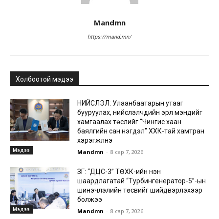
Mandmn
https://mand.mn/
Холбоотой мэдээ
НИЙСЛЭЛ: Улаанбаатарын утааг
бууруулах, нийслэлчүүдийн эрүүл мэндийг
хамгаалах төслийг “Чингис хаан
баялгийн сан нэгдэл” ХХК-тай хамтран
хэрэгжүүлнэ
Мэдээ
Mandmn
-
8 сар 7, 2026
ЗГ: “ДЦС-3” ТӨХК-ийн нэн
шаардлагатай “Турбингенератор-5”-ын
шинэчлэлийн төсвийг шийдвэрлэхээр
болжээ
Мэдээ
Mandmn
-
8 сар 7, 2026