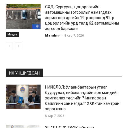
СХД: Сургууль, цэцэрлэгийн
автомашины зогсоолыг нэмэгдүүлэх
зорилгоор дүүргийн 19-р хороонд 92-р
цэцэрлэгийн урд талд 62 автомашины
зогсоол барьжээ
Мэдээ
Mandmn
-
8 сар 7, 2026
ИХ УНШИГДСАН
НИЙСЛЭЛ: Улаанбаатарын утааг
бууруулах, нийслэлчүүдийн эрүүл мэндийг
хамгаалах төслийг “Чингис хаан
баялгийн сан нэгдэл” ХХК-тай хамтран
хэрэгжүүлнэ
8 сар 7, 2026
ЗГ: “ДЦС-3” ТӨХК-ийн нэн