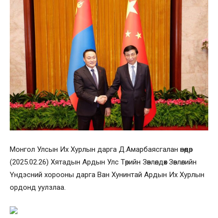
Монгол Улсын Их Хурлын дарга Д.Амарбаясгалан өнөөдөр
(2025.02.26) Хятадын Ардын Улс Төрийн Зөвлөлдөх Зөвлөлийн
Үндэсний хорооны дарга Ван Хунинтай Ардын Их Хурлын
ордонд уулзлаа.