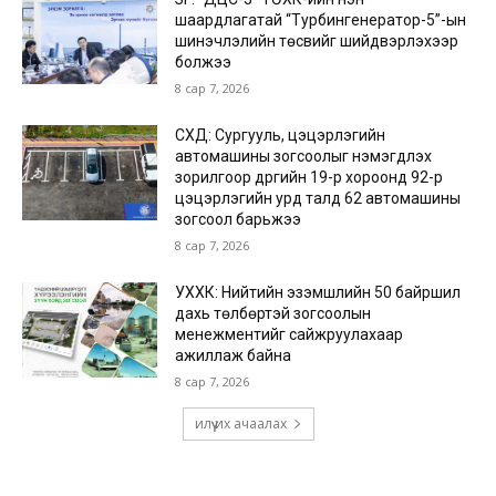
шаардлагатай “Турбингенератор-5”-ын
шинэчлэлийн төсвийг шийдвэрлэхээр
болжээ
8 сар 7, 2026
СХД: Сургууль, цэцэрлэгийн
автомашины зогсоолыг нэмэгдүүлэх
зорилгоор дүүргийн 19-р хороонд 92-р
цэцэрлэгийн урд талд 62 автомашины
зогсоол барьжээ
8 сар 7, 2026
УХХК: Нийтийн эзэмшлийн 50 байршил
дахь төлбөртэй зогсоолын
менежментийг сайжруулахаар
ажиллаж байна
8 сар 7, 2026
илүү их ачаалах