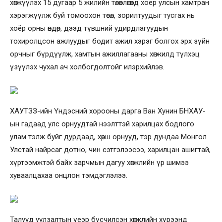
хөгжүүлэх 15 дугаар 5 жилийн төлөвлөгөөнд хоёр улсын хамтран
хэрэгжүүлж буй томоохон төсөл, зорилтуудыг тусгах нь
хоёр орны өндөр, дээд түвшний удирдлагуудын
тохиролцсон ажлуудыг бодит ажил хэрэг болгох эрх зүйн
орчныг бүрдүүлж, хамтын ажиллагааны хөгжилд түлхэц
үзүүлэх чухал ач холбогдолтойг илэрхийлэв.
ХАУТЗЗ-ийн Үндэсний хорооны дарга Ван Хунин БНХАУ-
ын гадаад улс орнуудтай нээлттэй харилцах бодлого
улам тэлж буйг дурдаад, хөрш орнууд, тэр дундаа Монгол
Улстай найрсаг дотно, чин сэтгэлээсээ, харилцан ашигтай,
хүртээмжтэй байх зарчмын дагуу хөгжлийн үр шимээ
хуваалцахаа онцлон тэмдэглэлээ.
Талууд уулзалтын үеэр бүсчилсэн хөгжлийн хүрээнд