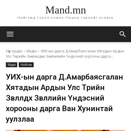
Mand.mn
Нийгэмд гэрэл нэмнэ-Оюуны гэрлийг асаана
Нүүр хуудас
Мэдээ
УИХ-ын дарга Д.Амарбаясгалан Хятадын Ардын
Улс Төрийн Зөвлөлдөх Зөвлөлийн Үндэсний хорооны дарга...
Мэдээ
Нийгэм
УИХ-ын дарга Д.Амарбаясгалан
Хятадын Ардын Улс Төрийн
Зөвлөлдөх Зөвлөлийн Үндэсний
хорооны дарга Ван Хунинтай
уулзлаа