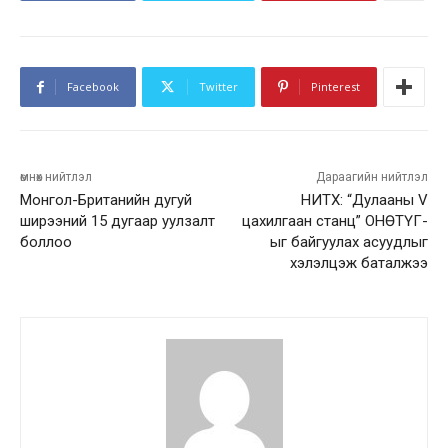
Facebook
Twitter
Pinterest
өмнөх нийтлэл
Дараагийн нийтлэл
Монгол-Британийн дугуй
НИТХ: “Дулааны V
ширээний 15 дугаар уулзалт
цахилгаан станц” ОНӨТҮГ-
боллоо
ыг байгуулах асуудлыг
хэлэлцэж баталжээ