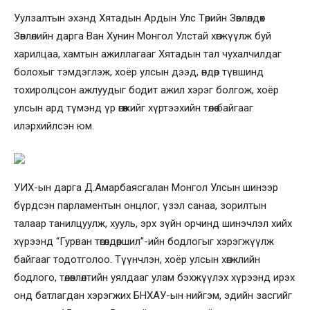
Уулзалтын эхэнд Хятадын Ардын Улс Төрийн Зөвлөлдөх
Зөвлөлийн дарга Ван Хунин Монгол Улстай хөгжүүлж буй
харилцаа, хамтын ажиллагааг Хятадын тал чухалчилдаг
болохыг тэмдэглэж, хоёр улсын дээд, өндөр түвшинд
тохиролцсон ажлуудыг бодит ажил хэрэг болгож, хоёр
улсын ард түмэнд үр өгөөжийг хүртээхийн төлөө байгааг
илэрхийлсэн юм.
УИХ-ын дарга Д.Амарбаясгалан Монгол Улсын шинээр
бүрдсэн парламентын онцлог, үзэл санаа, зорилтын
талаар танилцуулж, хууль, эрх зүйн орчинд шинэчлэл хийх
хүрээнд “Гурван төгөлдөршил”-ийн бодлогыг хэрэгжүүлж
байгааг тодотголоо. Түүнчлэн, хоёр улсын хөгжлийн
бодлого, төлөвлөлтийн уялдааг улам бэхжүүлэх хүрээнд ирэх
онд батлагдан хэрэгжих БНХАУ-ын нийгэм, эдийн засгийг