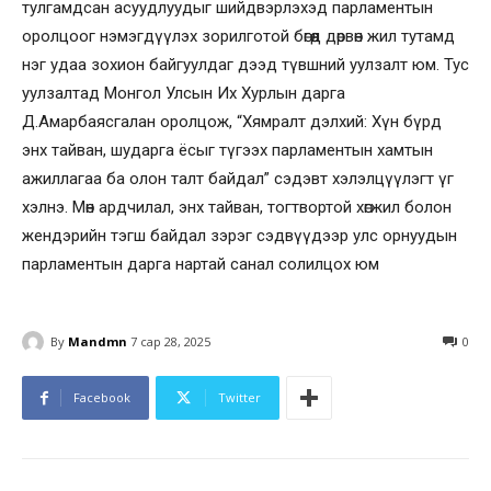
тулгамдсан асуудлуудыг шийдвэрлэхэд парламентын
оролцоог нэмэгдүүлэх зорилготой бөгөөд дөрвөн жил тутамд
нэг удаа зохион байгуулдаг дээд түвшний уулзалт юм. Тус
уулзалтад Монгол Улсын Их Хурлын дарга
Д.Амарбаясгалан оролцож, “Хямралт дэлхий: Хүн бүрд
энх тайван, шударга ёсыг түгээх парламентын хамтын
ажиллагаа ба олон талт байдал” сэдэвт хэлэлцүүлэгт үг
хэлнэ. Мөн ардчилал, энх тайван, тогтвортой хөгжил болон
жендэрийн тэгш байдал зэрэг сэдвүүдээр улс орнуудын
парламентын дарга нартай санал солилцох юм
By
Mandmn
7 сар 28, 2025
0
Facebook
Twitter