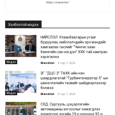
https://mand.mn/
Холбоотой мэдээ
НИЙСЛЭЛ: Улаанбаатарын утааг
бууруулах, нийслэлчүүдийн эрүүл мэндийг
хамгаалах төслийг “Чингис хаан
баялгийн сан нэгдэл” ХХК-тай хамтран
хэрэгжүүлнэ
Мэдээ
Mandmn
-
8 сар 7, 2026
ЗГ: “ДЦС-3” ТӨХК-ийн нэн
шаардлагатай “Турбингенератор-5”-ын
шинэчлэлийн төсвийг шийдвэрлэхээр
болжээ
Мэдээ
Mandmn
-
8 сар 7, 2026
СХД: Сургууль, цэцэрлэгийн
автомашины зогсоолыг нэмэгдүүлэх
зорилгоор дүүргийн 19-р хороонд 92-р