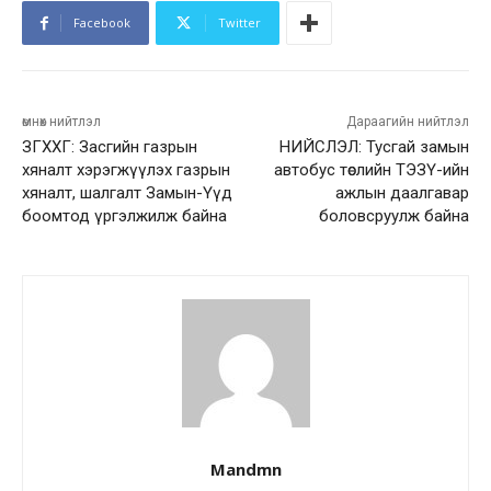
Facebook
Twitter
өмнөх нийтлэл
Дараагийн нийтлэл
ЗГХХГ: Засгийн газрын
НИЙСЛЭЛ: Тусгай замын
хяналт хэрэгжүүлэх газрын
автобус төслийн ТЭЗҮ-ийн
хяналт, шалгалт Замын-Үүд
ажлын даалгавар
боомтод үргэлжилж байна
боловсруулж байна
Mandmn