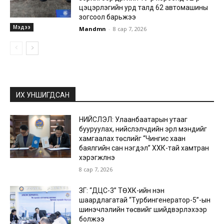
цэцэрлэгийн урд талд 62 автомашины
зогсоол барьжээ
Мэдээ
Mandmn
-
8 сар 7, 2026
ИХ УНШИГДСАН
НИЙСЛЭЛ: Улаанбаатарын утааг
бууруулах, нийслэлчүүдийн эрүүл мэндийг
хамгаалах төслийг “Чингис хаан
баялгийн сан нэгдэл” ХХК-тай хамтран
хэрэгжүүлнэ
8 сар 7, 2026
ЗГ: “ДЦС-3” ТӨХК-ийн нэн
шаардлагатай “Турбингенератор-5”-ын
шинэчлэлийн төсвийг шийдвэрлэхээр
болжээ