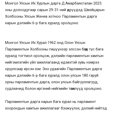
Монгол Улсын Их Хурлын дарга Д.Амарбаясгалан 2025
оны долоодугаар сарын 29-31-ний өдрүүдэд Швейцарын
Холбооны Улсын Женев хотноо Парламентын дарга
нарын дэлхийн 6-р бага хуралд оролцоно.
Монгол Улсын Их Хурал 1962 онд Олон Улсын
Парламентын Холбооны гишүүнээр элссэн бөгөөд тус бага
хуралд тогтмол оролцож, дэлхийн парламентын хамтын
нийгэмлэгийн үйл ажиллагаанд идэвхтэй хувь нэмрээ
оруулсаар ирсэн юм. Энэ удаагийн Парламентын дарга
нарын дэлхийн 6-р бага хуралд олон улсын 180 гаруй
орны парламентын дарга, олон улсын байгууллагууд,
судлаачид болон иргэний нийгмийн төлөөллүүд оролцоно.
Парламентын дарга нарын бага хурал нь парламент
хоорондын хамтын ажиллагааг бэхжүүлэх, дэлхий нийтэд