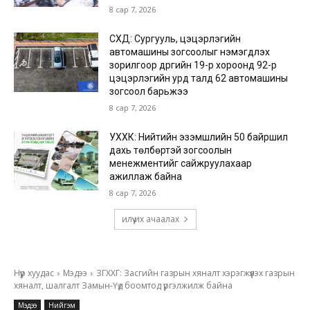
8 сар 7, 2026
СХД: Сургууль, цэцэрлэгийн
автомашины зогсоолыг нэмэгдүүлэх
зорилгоор дүүргийн 19-р хороонд 92-р
цэцэрлэгийн урд талд 62 автомашины
зогсоол барьжээ
8 сар 7, 2026
УХХК: Нийтийн эзэмшлийн 50 байршил
дахь төлбөртэй зогсоолын
менежментийг сайжруулахаар
ажиллаж байна
8 сар 7, 2026
илүү их ачаалах