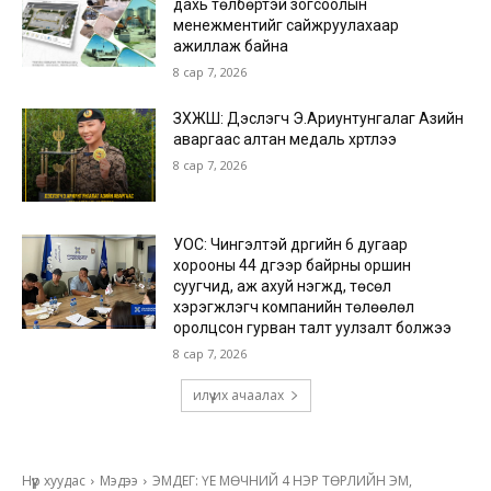
дахь төлбөртэй зогсоолын
менежментийг сайжруулахаар
ажиллаж байна
8 сар 7, 2026
ЗХЖШ: Дэслэгч Э.Ариунтунгалаг Азийн
аваргаас алтан медаль хүртлээ
8 сар 7, 2026
УОС: Чингэлтэй дүүргийн 6 дугаар
хорооны 44 дүгээр байрны оршин
суугчид, аж ахуй нэгжүүд, төсөл
хэрэгжүүлэгч компанийн төлөөлөл
оролцсон гурван талт уулзалт болжээ
8 сар 7, 2026
илүү их ачаалах