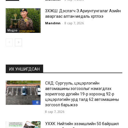
ЗХЖШ: Дэслэгч Э.Ариунтунгалаг Азийн
аваргаас алтан медаль хүртлээ
Mandmn
-
8 сар 7, 2026
Мэдээ
ИХ УНШИГДСАН
СХД: Сургууль, цэцэрлэгийн
автомашины зогсоолыг нэмэгдүүлэх
зорилгоор дүүргийн 19-р хороонд 92-р
цэцэрлэгийн урд талд 62 автомашины
зогсоол барьжээ
8 сар 7, 2026
УХХК: Нийтийн эзэмшлийн 50 байршил