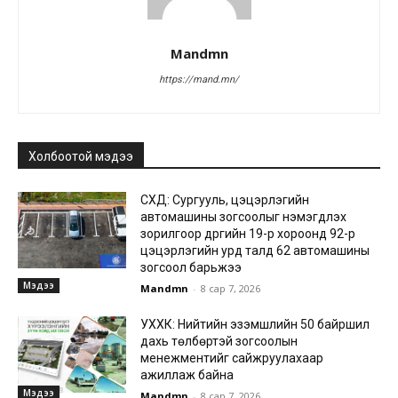
Mandmn
https://mand.mn/
Холбоотой мэдээ
СХД: Сургууль, цэцэрлэгийн
автомашины зогсоолыг нэмэгдүүлэх
зорилгоор дүүргийн 19-р хороонд 92-р
цэцэрлэгийн урд талд 62 автомашины
зогсоол барьжээ
Мэдээ
Mandmn
-
8 сар 7, 2026
УХХК: Нийтийн эзэмшлийн 50 байршил
дахь төлбөртэй зогсоолын
менежментийг сайжруулахаар
ажиллаж байна
Мэдээ
Mandmn
-
8 сар 7, 2026