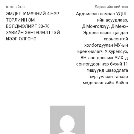
өмнөх нийтлэл
Дараагийн нийтлэл
ЭМДЕГ: ҮЕ МӨЧНИЙ 4 НЭР
Ардчилсан намаас УДШ-
ТӨРЛИЙН ЭМ,
ийн асуудлаар,
БЭЛДМЭЛИЙГ 30-70
Д.Монголхүү, Д.Мөнх-
ХУВИЙН ХӨНГӨЛӨЛТТЭЙ
Эрдэнэ нарыг цагдан
ҮНЭЭР ОЛГОНО
хорьсонтой
холбогдуулан МУ-ын
Ерөнхийлөгч У.Хурэлсүх,
АН-аас дэвшиж УИХ-д
сонгогдсон нэр бүхий 11
гишүүнд шаардлага
хүргүүлсэн талаар
мэдээлэл хийж байна