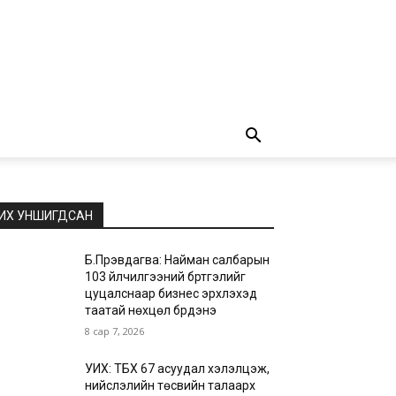
ИХ УНШИГДСАН
Б.Пүрэвдагва: Найман салбарын
103 үйлчилгээний бүртгэлийг
цуцалснаар бизнес эрхлэхэд
таатай нөхцөл бүрдэнэ
8 сар 7, 2026
УИХ: ТБХ 67 асуудал хэлэлцэж,
нийслэлийн төсвийн талаарх