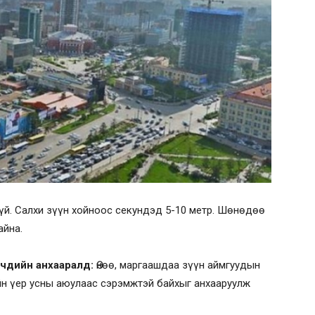
үй. Салхи зүүн хойноос секундэд 5-10 метр. Шөнөдөө
айна.
рчдийн анхааралд:
Өнөө, маргаашдаа зүүн аймгуудын
ийн үер усны аюулаас сэрэмжтэй байхыг анхааруулж