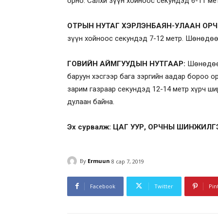
орно. Салхи зүүн хойноос секундэд 6-11 мет
ОТРЫН НУТАГ ХЭРЛЭНБАЯН-УЛААН ОР
зүүн хойноос секундэд 7-12 метр. Шөнөдөө 
ГОВИЙН АЙМГУУДЫН НУТГААР:
Шөнөдөө 
баруун хэсгээр бага зэргийн аадар бороо о
зарим газраар секундэд 12-14 метр хүрч ши
дулаан байна.
Эх сурвалж: ЦАГ УУР, ОРЧНЫ ШИНЖИЛ
By
Ermuun
8 сар 7, 2019
Facebook
Twitter
Pin