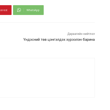
terest
WhatsApp
Дараагийн нийтлэл
Үндэсний төв цэнгэлдэх хүрээлэн барина