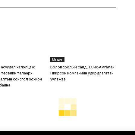
Мэдээ
7 асуудал хэлэлцэж,
Боловсролын сайд Л.Энх-Амгалан
 төсвийн талаарх
Пийрсон компанийн удирдлагатай
налтын сонсгол зохион
уулзжээ
 байна