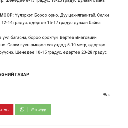
р. Шөнөдөө 8-13 градус, 18-23 градус дулаан байна.
ЧМООР:
Үүлэрхэг. Бороо орно. Дуу цахилгаантай. Салхи
12-14 градус, өдөртөө 15-17 градус дулаан байна.
үүл багасна, бороо орохгүй. Өдөртөө Өмнөговийн
рно. Салхи зүүн өмнөөс секундэд 5-10 метр, өдөртөө
рүүснэ. Шөнөдөө 10-15 градус, өдөртөө 23-28 градус
ГЭЭНИЙ ГАЗАР
0
terest
WhatsApp