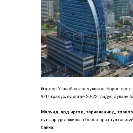
Өнөөдөр Улаанбаатарт үүлшинэ. Бороо орохг
9-11 градус, өдөртөө 20-22 градус дулаан б
Малчид, ард иргэд, тариаланчид, тээвэ
нутгаар үргэлжилсэн бороо орох тул гэнэт
байна.