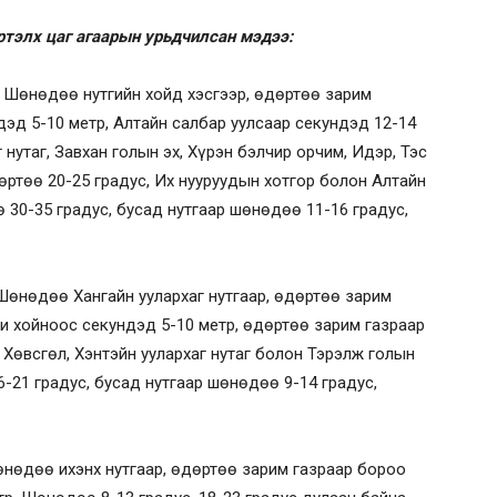
ртэлх цаг агаарын урьдчилсан мэдээ:
. Шөнөдөө нутгийн хойд хэсгээр, өдөртөө зарим
дэд 5-10 метр, Алтайн салбар уулсаар секундэд 12-14
 нутаг, Завхан голын эх, Хүрэн бэлчир орчим, Идэр, Тэс
ртөө 20-25 градус, Их нууруудын хотгор болон Алтайн
 30-35 градус, бусад нутгаар шөнөдөө 11-16 градус,
Шөнөдөө Хангайн уулархаг нутгаар, өдөртөө зарим
хи хойноос секундэд 5-10 метр, өдөртөө зарим газраар
 Хөвсгөл, Хэнтэйн уулархаг нутаг болон Тэрэлж голын
-21 градус, бусад нутгаар шөнөдөө 9-14 градус,
өнөдөө ихэнх нутгаар, өдөртөө зарим газраар бороо