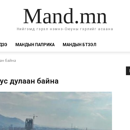
Mand.mn
Нийгэмд гэрэл нэмнэ-Оюуны гэрлийг асаана
ДЭЭ
МАНДЫН ПАПРИКА
МАНДЫН БҮТЭЭЛ
аан байна
ус дулаан байна