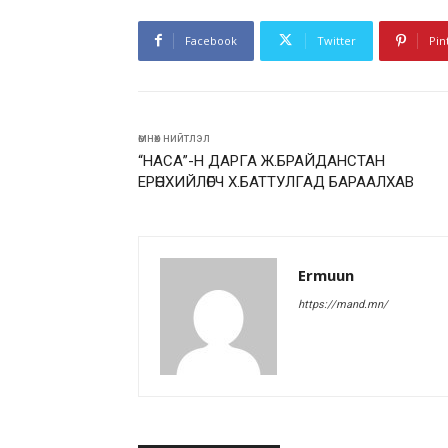
Facebook
Twitter
Pin
өмнөх нийтлэл
“НАСА”-Н ДАРГА Ж.БРАЙДАНСТАН
ЕРӨНХИЙЛӨГЧ Х.БАТТУЛГАД БАРААЛХАВ
Ermuun
https://mand.mn/