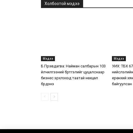
Холбоотой мэдээ
Мэдээ
Мэдээ
Б.Пүрэвдагва: Найман салбарын 103
УИХ: ТБХ 6
үйлчилгээний бүртгэлийг цуцалснаар
нийслэлийн
бизнес эрхлэхэд таатай нөхцөл
ерөнхий хя
бүрдэнэ
байгуулсан