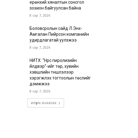
ерөнхий хяналтын сонсгол
зохион байгуулсан байна
8 сар 7, 2026
Боловсролын сайд Л.Энх-
Амгалан Пийрсон компанийн
удирдлагатай уулзжээ
8 сар 7, 2026
НИТХ: “Нүүрс пиролизийн
үйлдвэр”-ийг төр, хувийн
хэвшлийн түншлэлээр
хэрэгжүүлэх тогтоолын төслийг
дэмжжээ
8 сар 7, 2026
илүү их ачаалах