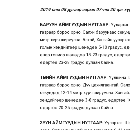
2019 оны 08 дугаар сарын 07-ны 20 цаг хү
БАРУУН АЙМГУУДЫН НУТГААР:
Үүлэрхэг
газраар бороо орно. Салхи баруунаас секун
метр хүрч ширүүснэ. Алтай, Хангайн уулархаг
голын хөндийгөөр шөнөдөө 5-10 градус, өдө
өвөр говиор шөнөдөө 18-23 градус, өдөртөө
өдөртөө 23-28 градус дулаан байна.
ТӨВИЙН АЙМГУУДЫН НУТГААР:
Үүлшинэ. 
газраар бороо орно. Дуу цахилгаантай. Сал
секундэд 12-14 метр хүрч ширүүснэ. Хангай,
хөндийгөөр шөнөдөө 3-8 градус, өдөртөө 16
өдөртөө 20-25 градус дулаан байна.
ЗҮҮН АЙМГУУДЫН НУТГААР:
Үүлэрхэг. Ш