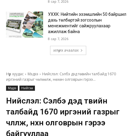
8 сар 7, 2026
УХХК: Нийтийн эзэмшлийн 50 байршил
дахь төлбөртэй зогсоолын
менежментийг сайжруулахаар
ажиллаж байна
8 сар 7, 2026
илүү их ачаалах