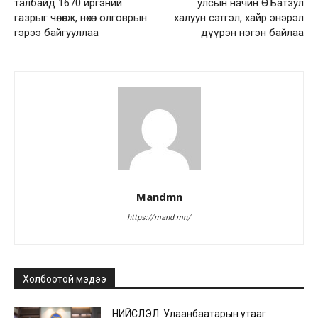
талбайд 1670 иргэний
улсын начин Ө.Батзул
газрыг чөлөөлж, нөхөн олговрын
халуун сэтгэл, хайр энэрэл
гэрээ байгууллаа
дүүрэн нэгэн байлаа
Mandmn
https://mand.mn/
Холбоотой мэдээ
НИЙСЛЭЛ: Улаанбаатарын утааг