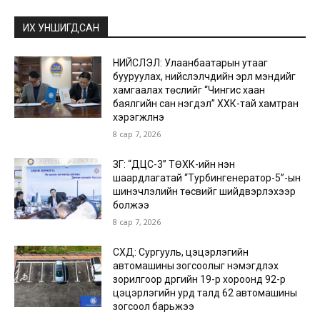
ИХ УНШИГДСАН
НИЙСЛЭЛ: Улаанбаатарын утааг
бууруулах, нийслэлчүүдийн эрүүл мэндийг
хамгаалах төслийг “Чингис хаан
баялгийн сан нэгдэл” ХХК-тай хамтран
хэрэгжүүлнэ
8 сар 7, 2026
ЗГ: “ДЦС-3” ТӨХК-ийн нэн
шаардлагатай “Турбингенератор-5”-ын
шинэчлэлийн төсвийг шийдвэрлэхээр
болжээ
8 сар 7, 2026
СХД: Сургууль, цэцэрлэгийн
автомашины зогсоолыг нэмэгдүүлэх
зорилгоор дүүргийн 19-р хороонд 92-р
цэцэрлэгийн урд талд 62 автомашины
зогсоол барьжээ