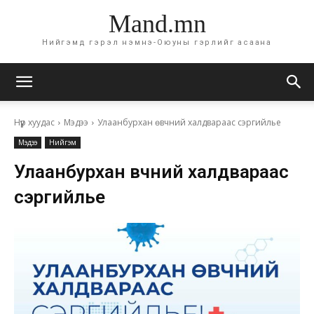
Mand.mn
Нийгэмд гэрэл нэмнэ-Оюуны гэрлийг асаана
Нүүр хуудас
Мэдээ
Улаанбурхан өвчний халдвараас сэргийлье
Мэдээ
Нийгэм
Улаанбурхан өвчний халдвараас
сэргийлье