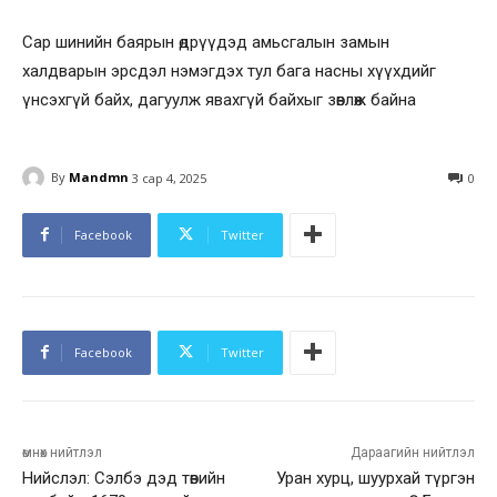
Сар шинийн баярын өдрүүдэд амьсгалын замын
халдварын эрсдэл нэмэгдэх тул бага насны хүүхдийг
үнсэхгүй байх, дагуулж явахгүй байхыг зөвлөж байна
By
Mandmn
3 сар 4, 2025
0
Facebook
Twitter
Facebook
Twitter
өмнөх нийтлэл
Дараагийн нийтлэл
Нийслэл: Сэлбэ дэд төвийн
Уран хурц, шуурхай түргэн