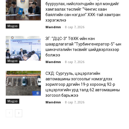
бууруулах, нийслэлчүүдийн эрүүл мэндийг
хамгаалах төслийг “Чингис хаан
баялгийн сан нэгдэл” ХХК-тай хамтран
хэрэгжүүлнэ
Мэдээ
Mandmn
-
8 сар 7, 2026
ЗГ: “ДЦС-3” ТӨХК-ийн нэн
шаардлагатай “Турбингенератор-5”-ын
шинэчлэлийн төсвийг шийдвэрлэхээр
болжээ
Мэдээ
Mandmn
-
8 сар 7, 2026
СХД: Сургууль, цэцэрлэгийн
автомашины зогсоолыг нэмэгдүүлэх
зорилгоор дүүргийн 19-р хороонд 92-р
цэцэрлэгийн урд талд 62 автомашины
зогсоол барьжээ
Мэдээ
Mandmn
-
8 сар 7, 2026