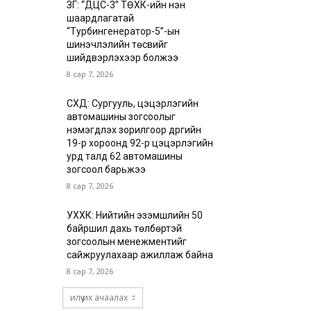
ЗГ: “ДЦС-3” ТӨХК-ийн нэн
шаардлагатай
“Турбингенератор-5”-ын
шинэчлэлийн төсвийг
шийдвэрлэхээр болжээ
8 сар 7, 2026
СХД: Сургууль, цэцэрлэгийн
автомашины зогсоолыг
нэмэгдүүлэх зорилгоор дүүргийн
19-р хороонд 92-р цэцэрлэгийн
урд талд 62 автомашины
зогсоол барьжээ
8 сар 7, 2026
УХХК: Нийтийн эзэмшлийн 50
байршил дахь төлбөртэй
зогсоолын менежментийг
сайжруулахаар ажиллаж байна
8 сар 7, 2026
илүү их ачаалах