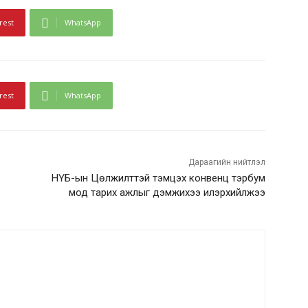
rest
WhatsApp
rest
WhatsApp
Дараагийн нийтлэл
НҮБ-ын Цөлжилттэй тэмцэх конвенц тэрбум
мод тарих ажлыг дэмжихээ илэрхийлжээ