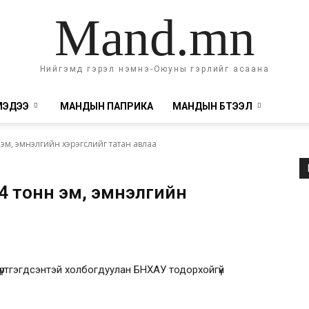
Mand.mn
Нийгэмд гэрэл нэмнэ-Оюуны гэрлийг асаана
МЭДЭЭ
МАНДЫН ПАПРИКА
МАНДЫН БҮТЭЭЛ
 эм, эмнэлгийн хэрэгслийг татан авлаа
,4 тонн эм, эмнэлгийн
ртгэгдсэнтэй холбогдуулан БНХАУ тодорхойгүй