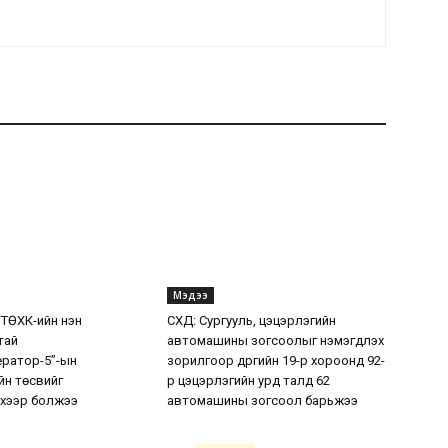
Мэдээ
 ТӨХК-ийн нэн
СХД: Сургууль, цэцэрлэгийн
тай
автомашины зогсоолыг нэмэгдүүлэх
ератор-5”-ын
зорилгоор дүүргийн 19-р хороонд 92-
н төсвийг
р цэцэрлэгийн урд талд 62
хээр болжээ
автомашины зогсоол барьжээ