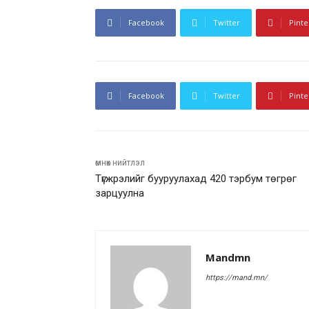
Facebook
Twitter
Pinte
Facebook
Twitter
Pinte
өмнөх нийтлэл
Түгжрэлийг бууруулахад 420 тэрбум төгрөг
зарцуулна
Mandmn
https://mand.mn/