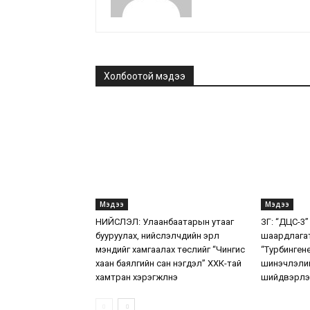
Холбоотой мэдээ
Мэдээ
Мэдээ
НИЙСЛЭЛ: Улаанбаатарын утааг
ЗГ: “ДЦС-3”
бууруулах, нийслэлчүүдийн эрүүл
шаардлага
мэндийг хамгаалах төслийг “Чингис
“Турбинген
хаан баялгийн сан нэгдэл” ХХК-тай
шинэчлэлий
хамтран хэрэгжүүлнэ
шийдвэрлэ