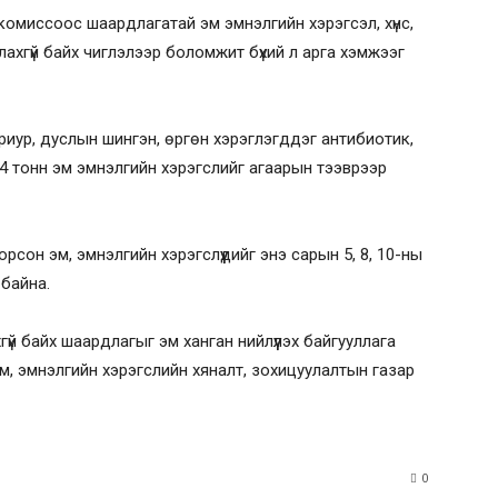
комиссоос шаардлагатай эм эмнэлгийн хэрэгсэл, хүнс,
лахгүй байх чиглэлээр боломжит бүхий л арга хэмжээг
ариур, дуслын шингэн, өргөн хэрэглэгддэг антибиотик,
.4 тонн эм эмнэлгийн хэрэгслийг агаарын тээврээр
он эм, эмнэлгийн хэрэгслүүдийг энэ сарын 5, 8, 10-ны
байна.
гүй байх шаардлагыг эм ханган нийлүүлэх байгууллага
, эмнэлгийн хэрэгслийн хяналт, зохицуулалтын газар
0