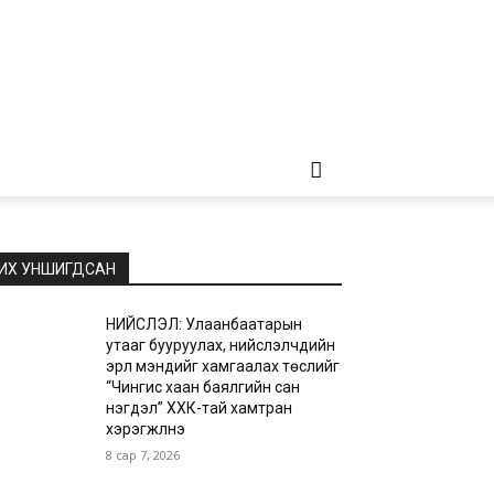
ИХ УНШИГДСАН
НИЙСЛЭЛ: Улаанбаатарын
утааг бууруулах, нийслэлчүүдийн
эрүүл мэндийг хамгаалах төслийг
“Чингис хаан баялгийн сан
нэгдэл” ХХК-тай хамтран
хэрэгжүүлнэ
8 сар 7, 2026