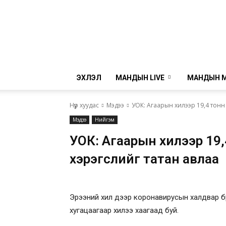
ЭХЛЭЛ
МАНДЫН LIVE
МАНДЫН 
Нүүр хуудас
Мэдээ
УОК: Агаарын хилээр 19,4 тонн
Мэдээ
Нийгэм
УОК: Агаарын хилээр 19
хэрэгслийг татан авлаа
Эрээний хил дээр коронавирусын халдвар бү
хугацаагаар хилээ хаагаад буй.