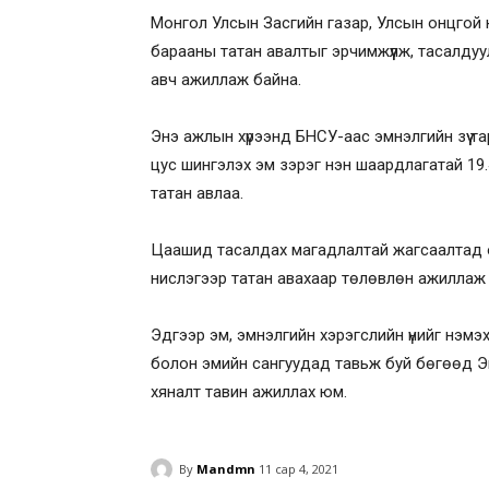
Монгол Улсын Засгийн газар, Улсын онцгой 
барааны татан авалтыг эрчимжүүлж, тасалдуу
авч ажиллаж байна.
Энэ ажлын хүрээнд БНСУ-аас эмнэлгийн зүү т
цус шингэлэх эм зэрэг нэн шаардлагатай 19
татан авлаа.
Цаашид тасалдах магадлалтай жагсаалтад орс
нислэгээр татан авахаар төлөвлөн ажиллаж 
Эдгээр эм, эмнэлгийн хэрэгслийн үнийг нэмэх
болон эмийн сангуудад тавьж буй бөгөөд Эм
хяналт тавин ажиллах юм.
By
Mandmn
11 сар 4, 2021