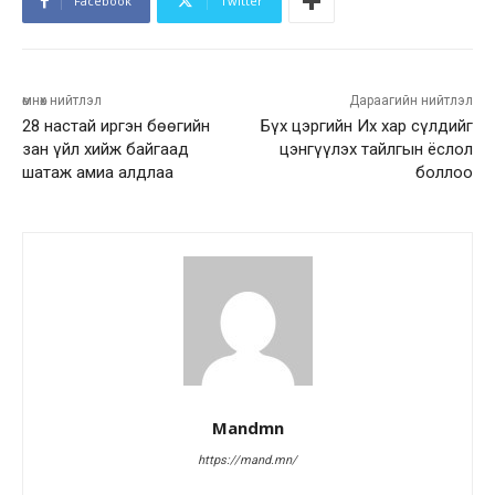
Facebook
Twitter
өмнөх нийтлэл
Дараагийн нийтлэл
28 настай иргэн бөөгийн
Бүх цэргийн Их хар сүлдийг
зан үйл хийж байгаад
цэнгүүлэх тайлгын ёслол
шатаж амиа алдлаа
боллоо
Mandmn
https://mand.mn/