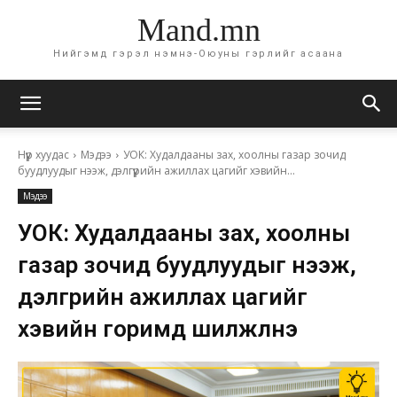
Mand.mn
Нийгэмд гэрэл нэмнэ-Оюуны гэрлийг асаана
Нүүр хуудас
Мэдээ
УОК: Худалдааны зах, хоолны газар зочид
буудлуудыг нээж, дэлгүүрийн ажиллах цагийг хэвийн...
Мэдээ
УОК: Худалдааны зах, хоолны
газар зочид буудлуудыг нээж,
дэлгүүрийн ажиллах цагийг
хэвийн горимд шилжүүлнэ