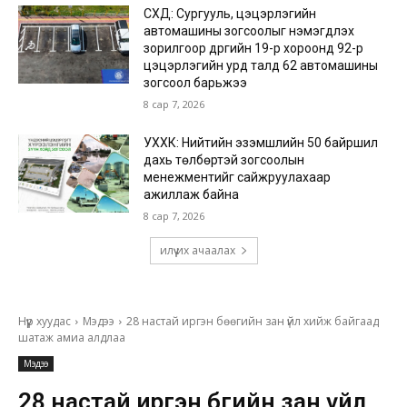
СХД: Сургууль, цэцэрлэгийн
автомашины зогсоолыг нэмэгдүүлэх
зорилгоор дүүргийн 19-р хороонд 92-р
цэцэрлэгийн урд талд 62 автомашины
зогсоол барьжээ
8 сар 7, 2026
УХХК: Нийтийн эзэмшлийн 50 байршил
дахь төлбөртэй зогсоолын
менежментийг сайжруулахаар
ажиллаж байна
8 сар 7, 2026
илүү их ачаалах