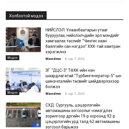
Холбоотой мэдээ
НИЙСЛЭЛ: Улаанбаатарын утааг
бууруулах, нийслэлчүүдийн эрүүл мэндийг
хамгаалах төслийг “Чингис хаан
баялгийн сан нэгдэл” ХХК-тай хамтран
хэрэгжүүлнэ
Мэдээ
Mandmn
-
8 сар 7, 2026
ЗГ: “ДЦС-3” ТӨХК-ийн нэн
шаардлагатай “Турбингенератор-5”-ын
шинэчлэлийн төсвийг шийдвэрлэхээр
болжээ
Мэдээ
Mandmn
-
8 сар 7, 2026
СХД: Сургууль, цэцэрлэгийн
автомашины зогсоолыг нэмэгдүүлэх
зорилгоор дүүргийн 19-р хороонд 92-р
цэцэрлэгийн урд талд 62 автомашины
зогсоол барьжээ