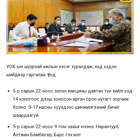
УОК-ын шуурхай ажлын хэсэг хуралдаж, хэд хэдэн
шийдвэр гаргалаа. Үүнд:
5-р сарын 22-ноос эхлэн вакцины давтан тун хийлгээд
14 хоногоос дээш хоносон иргэн орон нутагт зорчиж
болно. 0-17 насны хүүхдээс шинжилгээний бичиг
шаардахгүй.
5-р сарын 22-ноос 9 том захыг нээнэ. Нарантуул,
Алтжин Бөмбөгөр, Барс гэх мэт.