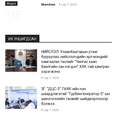
Мэдээ
Mandmn
-
8 сар 7, 2026
ИХ УНШИГДСАН
НИЙСЛЭЛ: Улаанбаатарын утааг
бууруулах, нийслэлчүүдийн эрүүл мэндийг
хамгаалах төслийг “Чингис хаан
баялгийн сан нэгдэл” ХХК-тай хамтран
хэрэгжүүлнэ
8 сар 7, 2026
ЗГ: “ДЦС-3” ТӨХК-ийн нэн
шаардлагатай “Турбингенератор-5”-ын
шинэчлэлийн төсвийг шийдвэрлэхээр
болжээ
8 сар 7, 2026