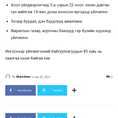
Хоол үйлдвэрлэгчид 5-р сарын 22-ноос эхлэн давтан
тун хийлгэж 14-өөс дээш хоносон иргэдэд үйлчилнэ.
Зочид буудал, дэн буудлууд ажиллана.
Амралтын газар, жуулчны баазууд гэр бүлийн хүрээнд
үйлчилнэ.
Ингэснээр үйлчилгээний байгууллагуудын 83 хувь нь
хаалгаа нээж байгаа юм
By
Mandmn
5 сар 20, 2021
0
Facebook
Twitter