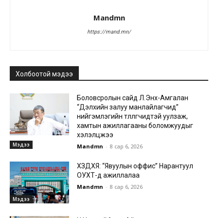
Mandmn
https://mand.mn/
Холбоотой мэдээ
Боловсролын сайд Л.Энх-Амгалан
“Дэлхийн залуу манлайлагчид”
нийгэмлэгийн төлөөлөгчидтэй уулзаж,
хамтын ажиллагааны боломжуудыг
хэлэлцжээ
Мэдээ
Mandmn
-
8 сар 6, 2026
ХЗДХЯ: “Явуулын оффис” Нарантуул
ОУХТ-д ажиллалаа
Mandmn
-
8 сар 6, 2026
Мэдээ