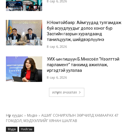
8 сар 6, 2026
Н.Номтойбаяр: Аймгуудад тулгамдаж
буй асуудлуудыг долоо хоног бүр
Засгийн газрын хуралдаанд
танилцуулж, шийдвэрлүүлнэ
8 сар 6, 2026
УИХ-ын гишүүн Б.Мөнхсоёл “Нээлттэй
парламент” танхимд ажиллаж,
иргэдтэй уулзлаа
8 сар 6, 2026
илүү их ачаалах