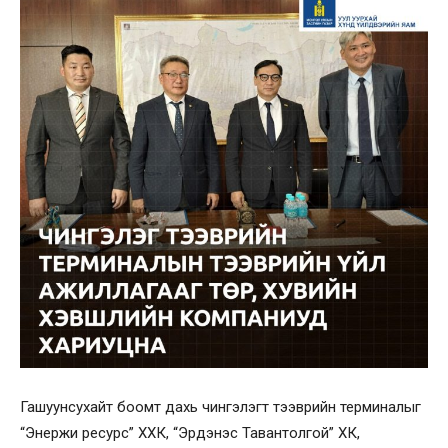
Гашуунсухайт боомт дахь чингэлэгт тээврийн терминалыг
“Энержи ресурс” ХХК, “Эрдэнэс Тавантолгой” ХК,