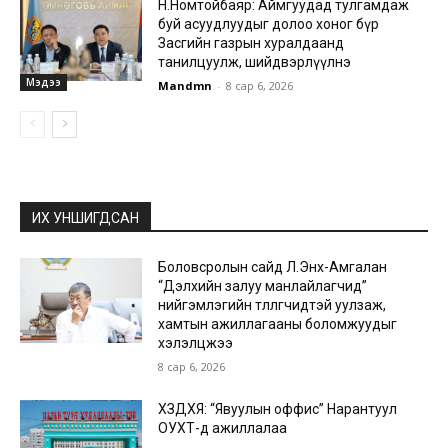
Н.Номтойбаяр: Аймгуудад тулгамдаж
буй асуудлуудыг долоо хоног бүр
Засгийн газрын хуралдаанд
танилцуулж, шийдвэрлүүлнэ
Мэдээ
Mandmn
-
8 сар 6, 2026
ИХ УНШИГДСАН
Боловсролын сайд Л.Энх-Амгалан
“Дэлхийн залуу манлайлагчид”
нийгэмлэгийн төлөөлөгчидтэй уулзаж,
хамтын ажиллагааны боломжуудыг
хэлэлцжээ
8 сар 6, 2026
ХЗДХЯ: “Явуулын оффис” Нарантуул
ОУХТ-д ажиллалаа