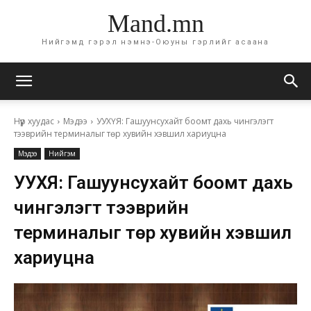
Mand.mn
Нийгэмд гэрэл нэмнэ-Оюуны гэрлийг асаана
Нүүр хуудас
Мэдээ
УУХҮЯ: Гашуунсухайт боомт дахь чингэлэгт
тээврийн терминалыг төр хувийн хэвшил хариуцна
Мэдээ
Нийгэм
УУХҮЯ: Гашуунсухайт боомт дахь
чингэлэгт тээврийн
терминалыг төр хувийн хэвшил
хариуцна