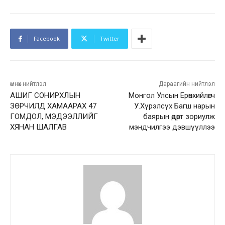
Facebook
Twitter
өмнөх нийтлэл
Дараагийн нийтлэл
АШИГ СОНИРХЛЫН
Монгол Улсын Ерөнхийлөгч
ЗӨРЧИЛД ХАМААРАХ 47
У.Хүрэлсүх Багш нарын
ГОМДОЛ, МЭДЭЭЛЛИЙГ
баярын өдөрт зориулж
ХЯНАН ШАЛГАВ
мэндчилгээ дэвшүүллээ