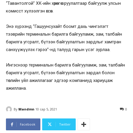
“Тавантолгой” ХК-ийн хөрөнгө оруулалтаар байгуулж улсын
комисст хүлээлгэн өгсөн.
Энэ хүрээнд “Гашуунсухайт боомт дахь чингэлэгт
тээврийн терминалын барилга байгууламж, зам, талбайн
барилга угсралт, бүтээн байгуулалтын зардлыг хамтран
санхүүжүүлэх гэрээ”-нд талууд гарын үсэг зурлаа.
Ингэснээр терминалын барилга байгууламж, зам, талбайн
барилга угсралт, бүтээн байгуулалтын зардал болон
төслийн үйл ажиллагааг эдгээр компаниуд хариуцаж
ажиллана.
By
Mandmn
10 сар 5, 2021
0
Facebook
Twitter