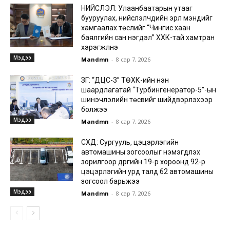
НИЙСЛЭЛ: Улаанбаатарын утааг
бууруулах, нийслэлчүүдийн эрүүл мэндийг
хамгаалах төслийг “Чингис хаан
баялгийн сан нэгдэл” ХХК-тай хамтран
хэрэгжүүлнэ
Мэдээ
Mandmn
-
8 сар 7, 2026
ЗГ: “ДЦС-3” ТӨХК-ийн нэн
шаардлагатай “Турбингенератор-5”-ын
шинэчлэлийн төсвийг шийдвэрлэхээр
болжээ
Мэдээ
Mandmn
-
8 сар 7, 2026
СХД: Сургууль, цэцэрлэгийн
автомашины зогсоолыг нэмэгдүүлэх
зорилгоор дүүргийн 19-р хороонд 92-р
цэцэрлэгийн урд талд 62 автомашины
зогсоол барьжээ
Мэдээ
Mandmn
-
8 сар 7, 2026