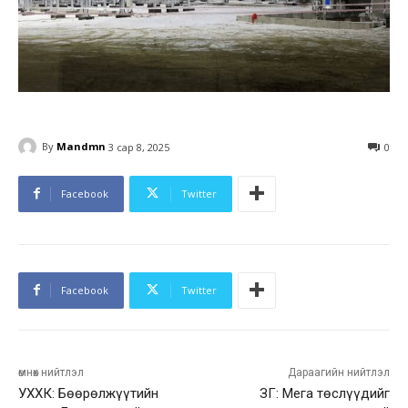
By
Mandmn
3 сар 8, 2025
0
Facebook
Twitter
Facebook
Twitter
өмнөх нийтлэл
Дараагийн нийтлэл
УХХК: Бөөрөлжүүтийн
ЗГ: Мега төслүүдийг