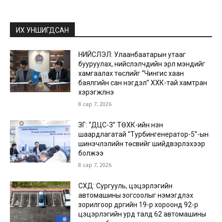
ИХ УНШИГДСАН
НИЙСЛЭЛ: Улаанбаатарын утааг
бууруулах, нийслэлчүүдийн эрүүл мэндийг
хамгаалах төслийг “Чингис хаан
баялгийн сан нэгдэл” ХХК-тай хамтран
хэрэгжүүлнэ
8 сар 7, 2026
ЗГ: “ДЦС-3” ТӨХК-ийн нэн
шаардлагатай “Турбингенератор-5”-ын
шинэчлэлийн төсвийг шийдвэрлэхээр
болжээ
8 сар 7, 2026
СХД: Сургууль, цэцэрлэгийн
автомашины зогсоолыг нэмэгдүүлэх
зорилгоор дүүргийн 19-р хороонд 92-р
цэцэрлэгийн урд талд 62 автомашины