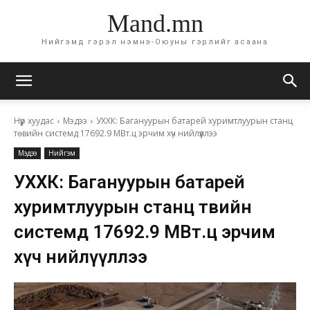
Mand.mn
Нийгэмд гэрэл нэмнэ-Оюуны гэрлийг асаана
Нүүр хуудас
Мэдээ
УХХК: Багануурын батарей хуримтлуурын станц
төвийн системд 17692.9 МВт.ц эрчим хүч нийлүүллээ
Мэдээ
Нийгэм
УХХК: Багануурын батарей
хуримтлуурын станц төвийн
системд 17692.9 МВт.ц эрчим
хүч нийлүүллээ