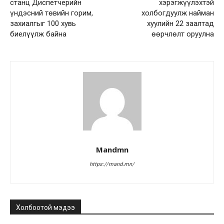
станц Диспетчерийн
хэрэгжүүлэхтэй
үндэсний төвийн горим,
холбогдуулж найман
захиалгыг 100 хувь
хуулийн 22 заалтад
биелүүлж байна
өөрчлөлт оруулна
Mandmn
https://mand.mn/
Холбоотой мэдээ