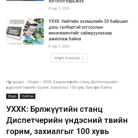
зогсоол барьжээ
8 сар 7, 2026
УХХК: Нийтийн эзэмшлийн 50 байршил
дахь төлбөртэй зогсоолын
менежментийг сайжруулахаар
ажиллаж байна
8 сар 7, 2026
илүү их ачаалах