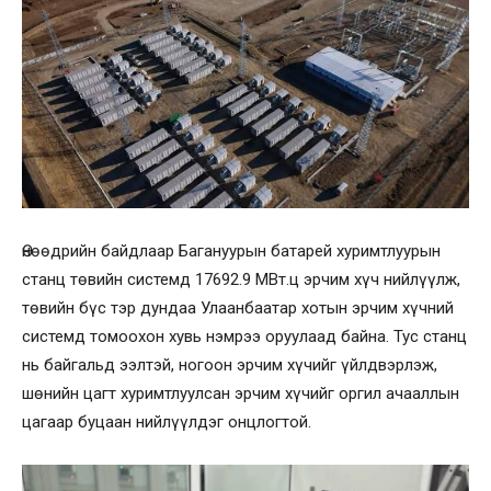
Өнөөдрийн байдлаар Багануурын батарей хуримтлуурын
станц төвийн системд 17692.9 МВт.ц эрчим хүч нийлүүлж,
төвийн бүс тэр дундаа Улаанбаатар хотын эрчим хүчний
системд томоохон хувь нэмрээ оруулаад байна. Тус станц
нь байгальд ээлтэй, ногоон эрчим хүчийг үйлдвэрлэж,
шөнийн цагт хуримтлуулсан эрчим хүчийг оргил ачааллын
цагаар буцаан нийлүүлдэг онцлогтой.