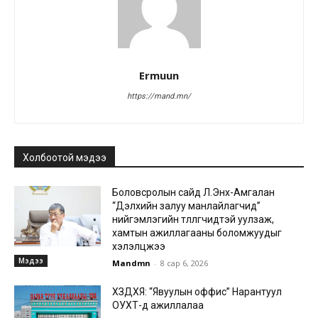
Ermuun
https://mand.mn/
Холбоотой мэдээ
Боловсролын сайд Л.Энх-Амгалан
“Дэлхийн залуу манлайлагчид”
нийгэмлэгийн төлөөлөгчидтэй уулзаж,
хамтын ажиллагааны боломжуудыг
хэлэлцжээ
Мэдээ
Mandmn
-
8 сар 6, 2026
ХЗДХЯ: “Явуулын оффис” Нарантуул
ОУХТ-д ажиллалаа