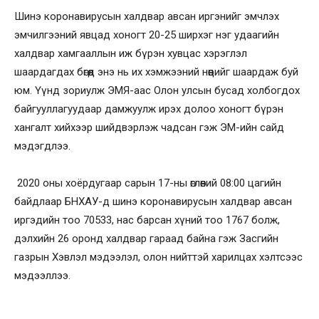
Шинэ коронавирусын халдвар авсан иргэнийг эмчлэх
эмчилгээний явцад хоногт 20-25 ширхэг нэг удаагийн
халдвар хамгааллын иж бүрэн хувцас хэрэглэл
шаардагдах бөгөөд энэ нь их хэмжээний нөөцийг шаардаж буй
юм. Үүнд зориулж ЭМЯ-аас Олон улсын бусад холбогдох
байгууллагуудаар дамжуулж ирэх долоо хоногт бүрэн
хангалт хийхээр шийдвэрлэж чадсан гэж ЭМ-ийн сайд
мэдэгдлээ.
2020 оны хоёрдугаар сарын 17-ны өглөөний 08:00 цагийн
байдлаар БНХАУ-д шинэ коронавирусын халдвар авсан
иргэдийн тоо 70533, нас барсан хүний тоо 1767 болж,
дэлхийн 26 оронд халдвар гараад байна гэж Засгийн
газрын Хэвлэл мэдээлэл, олон нийттэй харилцах хэлтсээс
мэдээллээ.