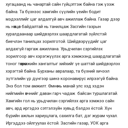
хугацаанд нь чанартай сайн гүйцэтгэж байна гэж үзэж
байна. Та бүхнээс хамгийн сүүлийн үеийн бодит
мэдээллийг цаг алдалгүй авч ажиллаж байна. Газар дээр
нь нөхцөл байдалтай нь танилцаж Засгийн газрын
хуралдаанаар шийдвэрлэх шаардлагатай зүйлстэй
биечлэн танилцах зорилготой. Шийдвэрүүдийг цаг
алдахгүй гаргаж ажиллана. Урьдчилан сэргийлэх
зорилгоор авч хэрэгжүүлэх арга хэмжээнд шаардлагатай
тоног төхөөрөмжийн хангалтыг хийхийг үе шаттай шийдвэрлэх
хэрэгтэй байна. Бурханы авралаар, та бүхний хичээл
зүтгэлийн үр дүнгээр шинэ коронавирус илрээгүй байна.
Энэ бол том амжилт. Өмнө нь манай улс хэд хэдэн
нийгмийн өвчнийг даван гарч чадаж байсан туршлагатай.
Хамгийн гол нь урьдчилан сэргийлэх арга хэмжээ сайн
авч, ард иргэдээ сэтгэлзүйн хувьд бэлдэх ёстой. Хүн
бүрийн ажлын хариуцлага, сахилга бат, дэг журам чухал.
Иргэддээ ойлгуулах ёстой. Засгийн газар, УОК арга