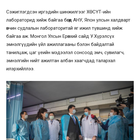
Сэжиглэгдсэн иргэдийн шинжилгээг ХӨСҮТ-ийн
лабораторид хийж байгаа бөгөөд АНУ, Япон улсын халдварт
өвчин судлалын лабораторитай яг ижил түвшинд хийж
байгаа аж. Монгол Улсын Ерөнхий сайд У.Хүрэлсүх
эмнэлгүүдийн үйл ажиллагааны бэлэн байдалтай
танилцаж, цаг үеийн мэдээлэл сонсоод эмч, сувилагч,
эмнэлгийн нийт ажилтан албан хаагчдад талархал
илэрхийллээ.