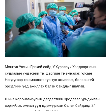
Монгол Улсын Ерөнхий сайд У.Хүрэлсүх Халдварт өвчин
судлалын үндэсний төв, Цэргийн төв эмнэлэг, Улсын
Нэгдүгээр төв эмнэлэгт тус тус ажиллаж, болзошгүй
эрсдлийн үед ажиллах бэлэн байдлыг шалгав.
Шинэ коронавирусын дэгдэлтийн эрсдлээс урьдчилан
сэргийлж, эмнэлгүүд өндөржүүлсэн бэлэн байдалд 24