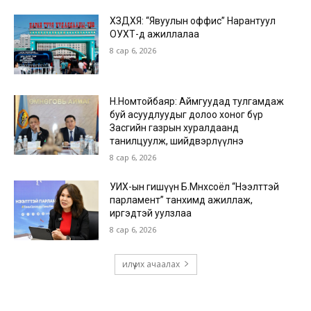
ХЗДХЯ: “Явуулын оффис” Нарантуул
ОУХТ-д ажиллалаа
8 сар 6, 2026
Н.Номтойбаяр: Аймгуудад тулгамдаж
буй асуудлуудыг долоо хоног бүр
Засгийн газрын хуралдаанд
танилцуулж, шийдвэрлүүлнэ
8 сар 6, 2026
УИХ-ын гишүүн Б.Мөнхсоёл “Нээлттэй
парламент” танхимд ажиллаж,
иргэдтэй уулзлаа
8 сар 6, 2026
илүү их ачаалах