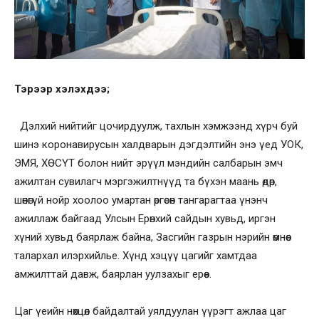
Тэрээр хэлэхдээ;
Дэлхий нийтийг цочирдуулж, тахлын хэмжээнд хүрч буй
шинэ коронавирусын халдварын дэгдэлтийн энэ үед УОК,
ЭМЯ, ХӨСҮТ болон нийт эрүүл мэндийн салбарын эмч
ажилтан сувилагч мэргэжилтнүүд та бүхэн маань өдөр,
шөнөгүй нойр хоолоо умартан өргөсөн тангарагтаа үнэнч
ажиллаж байгаад Улсын Ерөнхий сайдын хувьд, иргэн
хүний хувьд баярлаж байна, Засгийн газрын нэрийн өмнөөс
талархал илэрхийлье. Хүнд хэцүү цагийг хамтдаа
амжилттай давж, баярлан уулзахыг ерөөе.
Цаг үеийн нөхцөл байдалтай уялдуулан үүрэгт ажлаа цаг