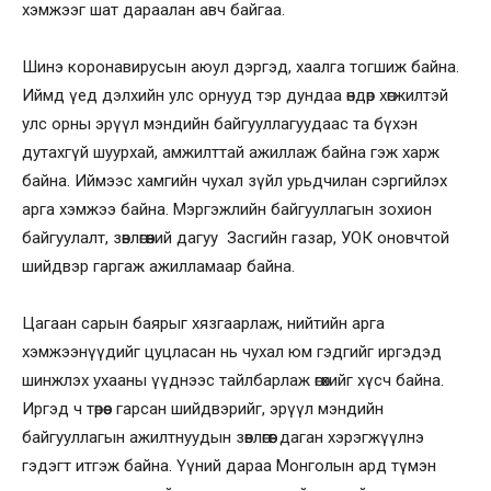
хэмжээг шат дараалан авч байгаа.
Шинэ коронавирусын аюул дэргэд, хаалга тогшиж байна.
Иймд үед дэлхийн улс орнууд тэр дундаа өндөр хөгжилтэй
улс орны эрүүл мэндийн байгууллагуудаас та бүхэн
дутахгүй шуурхай, амжилттай ажиллаж байна гэж харж
байна. Иймээс хамгийн чухал зүйл урьдчилан сэргийлэх
арга хэмжээ байна. Мэргэжлийн байгууллагын зохион
байгуулалт, зөвлөгөөний дагуу Засгийн газар, УОК оновчтой
шийдвэр гаргаж ажилламаар байна.
Цагаан сарын баярыг хязгаарлаж, нийтийн арга
хэмжээнүүдийг цуцласан нь чухал юм гэдгийг иргэдэд
шинжлэх ухааны үүднээс тайлбарлаж өгөхийг хүсч байна.
Иргэд ч төрөөс гарсан шийдвэрийг, эрүүл мэндийн
байгууллагын ажилтнуудын зөвлөгөөг даган хэрэгжүүлнэ
гэдэгт итгэж байна. Үүний дараа Монголын ард түмэн