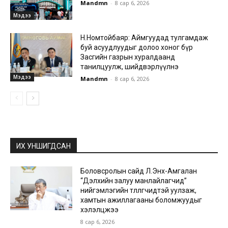
Mandmn
-
8 сар 6, 2026
Мэдээ
Н.Номтойбаяр: Аймгуудад тулгамдаж
буй асуудлуудыг долоо хоног бүр
Засгийн газрын хуралдаанд
танилцуулж, шийдвэрлүүлнэ
Мэдээ
Mandmn
-
8 сар 6, 2026
ИХ УНШИГДСАН
Боловсролын сайд Л.Энх-Амгалан
“Дэлхийн залуу манлайлагчид”
нийгэмлэгийн төлөөлөгчидтэй уулзаж,
хамтын ажиллагааны боломжуудыг
хэлэлцжээ
8 сар 6, 2026