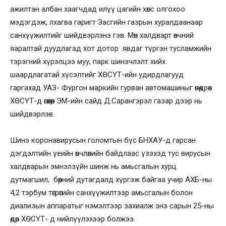
ажилтан албан хаагчдад илүү цагийн хөлс олгохоо
мэдэгдэж, лхагва гаригт Засгийн газрын хуралдаанаар
санхүүжилтийг шийдвэрлэнэ гэв. Мөн халдварт өвчний
яаралтай дуудлагад хот дотор явдаг түргэн тусламжийн
тэрэгний хүрэлцээ муу, парк шинэчлэлт хийх
шаардлагатай хүсэлтийг ХӨСҮТ-ийн удирдлагууд
гаргахад УАЗ- Фургон маркийн гурван автомашиныг өнөөдрөөс
ХӨСҮТ-д өгөхөөр ЭМ-ийн сайд Д.Сарангэрэл газар дээр нь
шийдвэрлэв.
Шинэ коронавирусын голомтын бүс БНХАУ-д гарсан
дэгдэлтийн үеийн өвчлөлийн байдлаас үзэхэд тус вирусын
халдварын эмнэлзүйн шинж нь амьсгалын хурц
дутмагшил, бөөрний дутагдалд хүргэж байгаа учир АХБ-ны
4,2 тэрбум төгрөгийн санхүүжилтээр амьсгалын болон
диализын аппаратыг нэмэлтээр захиалж энэ сарын 25-ны
өдөр ХӨСҮТ- д нийлүүлэхээр болжээ.