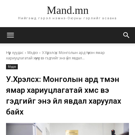
Mand.mn
Нийгэмд гэрэл нэмнэ-Оюуны гэрлийг асаана
Нүүр хуудас
Мэдээ
У.Хүрэлсүх: Монголын ард түмэн ямар
хариуцлагатай хүмүүс вэ гэдгийг энэ үйл явдал...
Мэдээ
У.Хүрэлсүх: Монголын ард түмэн
ямар хариуцлагатай хүмүүс вэ
гэдгийг энэ үйл явдал харуулах
байх