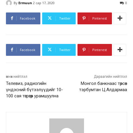
By
Ermuun
2 сар 17, 2020
0
Facebook
Twitter
Pinterest
Facebook
Twitter
Pinterest
өмнөх нийтлэл
Дараагийн нийтлэл
Телевиз, радиогийн
Монгол банкнаас төрсөн
үндэсний бүтээлүүдийг 10-
тэрбумтан Ц.Алдармаа
100 сая төгрөгөөр урамшуулна