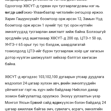
Одоогоор ХӨСҮТ-д гурван хүн тусгаарлагдсаны нэг нь
өчигдөр шөнө Токио-Улаанбаатар чиглэлийн онгоцоор иржээ.
Харин Гашуунсухайт боомтоор орж ирсэн 12, Замын-Үүд
боомтоор орж ирсэн 1 хүнийг тус тус орон нутгийн
эмнэлгүүдэд тусгаарлан ажиглалт хийж байна. Болзошгүй
эрсдлийн үед ашиглахаар ХӨСҮТ-д 200 ор, ЦТЭ-т 50 ор,
УНТЭ-т 65 орыг тус тус бэлдэж, шаардлагатай
тохиолдолд ЦТЭ-ийг бүрэн тусгаарлаж хоёр цаг хагасын
дотор нүүлгэн шилжүүлэлт хийхээр бэлтгэл хангасан
байна.
ХӨСҮТ-д иргэдээс 103,102,100 дугаарын утсаар дуудлага
мэдээлэл 24 цагаар хүлээн авч, өрхийн эмнэлгүүдийн
үйлчилгээг гэрт нь хүрч хийх байдлаар Нийслэл даяар
зохион байгуулалтад оруулжээ. Энэхүү уулзалтын үеэр
Монгол Улсын Ерөнхий сайд өндөржүүлсэн бэлэн байдалд 24
цагаар ажиллаж байгаа эмч, сувилагч, асрагч, эмнэлгийн