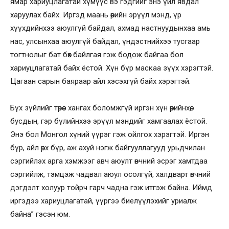
ямар хариуцлагатай хүмүүс вэ гэдгийг энэ үйл явдал
харуулах байх. Иргэд маань өөрийн эрүүл мэнд, үр
хүүхдийнхээ аюулгүй байдал, ахмад настнуудынхаа амь
нас, улсынхаа аюулгүй байдал, үндэстнийхээ тусгаар
тогтнолыг бат бөх байлгая гэж бодож байгаа бол
хариуцлагатай байх ёстой. Хүн бүр маскаа зүүх хэрэгтэй.
Цагаан сарын баяраар айл хэсэхгүй байх хэрэгтэй.
Бүх зүйлийг төрөөс хангах боломжгүй иргэн хүн өөрийнхөө,
бусдын, гэр бүлийнхээ эрүүл мэндийг хамгаалах ёстой.
Энэ бол Монгол хүний үүрэг гэж ойлгох хэрэгтэй. Иргэн
бүр, айл өрх бүр, аж ахуй нэгж байгууллагууд урьдчилан
сэргийлэх арга хэмжээг авч аюулт өвчний эсрэг хамтдаа
сэргийлж, тэмцэж чадвал аюул осолгүй, халдварт өвчний
дэгдэлт холуур тойрч гарч чадна гэж итгэж байна. Иймд
иргэдээ хариуцлагатай, үүргээ биелүүлэхийг уриалж
байна” гэсэн юм.