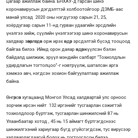
цагаар ажиллаж байна. БНХАУ-д гарсан шинэ
коронавирусын дэгдэлттэй холбоотойгоор ДЭМБ-аас
манай улсад 2020 оны нэгдүгээр сарын 21, 25,
хоёрдугаар сарын 11-нд гурван удаагийн эрсдлийн
үнэлгээ хийж, сүүлийн үнэлгээгээр шинэ коронавирусын
халдвар зөөвөрлөгдөн орж ирэх өндөр эрсдэлтэй бүсэд тооцоод
байгаа билээ. Иймд орон даяар өндөржүүлсэн бэлэн
байдалд шилжиж, эрүүл мэндийн салбарт “Тохиолдлын
удирдлагын тогтолцоо”-г нэвтрүүлж, шаталсан арга
хэмжээ авч, нэгдсэн зохион байгуулалтаар ажиллаж
байна.
Өнгөрсөн хугацаанд Монгол Улсад халдвартай улс орноос
зорчиж ирсэн нийт 132 иргэнийг тусгаарлан сэжигтэй
тохиолдлоор бүртгэж, тусгаарлан шинжилсний 87 нь
Улаанбаатар хотод , 45 нь 15 аймагт бүртгэгдснээс
шинжилгээний хариугаар бүгд үгүйсгэгдсэж, тус вирусээр
халдварлагдаагүй болох нь тогтоогдсон билээ.