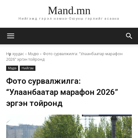
Mand.mn
Нийгэмд гэрэл нэмнэ-Оюуны гэрлийг асаана
Нүүр хуудас
Мэдээ
Фото сурвалжилга: "Улаанбаатар марафон
2026" эргэн тойронд
Мэдээ
Нийгэм
Фото сурвалжилга:
“Улаанбаатар марафон 2026”
эргэн тойронд