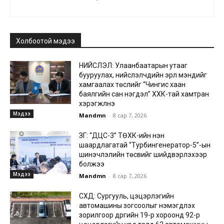
Холбоотой мэдээ
НИЙСЛЭЛ: Улаанбаатарын утааг
бууруулах, нийслэлчүүдийн эрүүл мэндийг
хамгаалах төслийг “Чингис хаан
баялгийн сан нэгдэл” ХХК-тай хамтран
хэрэгжүүлнэ
Мэдээ
Mandmn
-
8 сар 7, 2026
ЗГ: “ДЦС-3” ТӨХК-ийн нэн
шаардлагатай “Турбингенератор-5”-ын
шинэчлэлийн төсвийг шийдвэрлэхээр
болжээ
Мэдээ
Mandmn
-
8 сар 7, 2026
СХД: Сургууль, цэцэрлэгийн
автомашины зогсоолыг нэмэгдүүлэх
зорилгоор дүүргийн 19-р хороонд 92-р