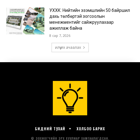
БИДНИЙ ТУХАЙ
ХОЛБОО БАРИХ
© ЗОХИОГЧИЙН ЭРХ ХУУЛИАР ХАМГААЛАГДСАН.