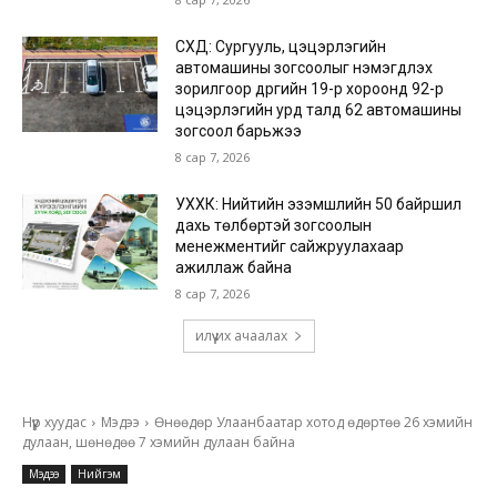
СХД: Сургууль, цэцэрлэгийн
автомашины зогсоолыг нэмэгдүүлэх
зорилгоор дүүргийн 19-р хороонд 92-р
цэцэрлэгийн урд талд 62 автомашины
зогсоол барьжээ
8 сар 7, 2026
УХХК: Нийтийн эзэмшлийн 50 байршил
дахь төлбөртэй зогсоолын
менежментийг сайжруулахаар
ажиллаж байна
8 сар 7, 2026
илүү их ачаалах