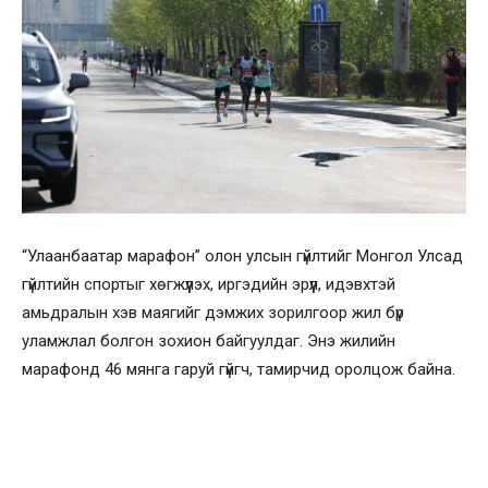
“Улаанбаатар марафон” олон улсын гүйлтийг Монгол Улсад
гүйлтийн спортыг хөгжүүлэх, иргэдийн эрүүл, идэвхтэй
амьдралын хэв маягийг дэмжих зорилгоор жил бүр
уламжлал болгон зохион байгуулдаг. Энэ жилийн
марафонд 46 мянга гаруй гүйгч, тамирчид оролцож байна.