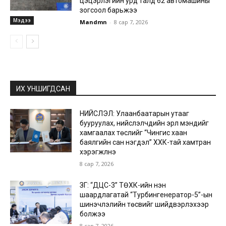
цэцэрлэгийн урд талд 62 автомашины
зогсоол барьжээ
Мэдээ
Mandmn
-
8 сар 7, 2026
ИХ УНШИГДСАН
НИЙСЛЭЛ: Улаанбаатарын утааг
бууруулах, нийслэлчүүдийн эрүүл мэндийг
хамгаалах төслийг “Чингис хаан
баялгийн сан нэгдэл” ХХК-тай хамтран
хэрэгжүүлнэ
8 сар 7, 2026
ЗГ: “ДЦС-3” ТӨХК-ийн нэн
шаардлагатай “Турбингенератор-5”-ын
шинэчлэлийн төсвийг шийдвэрлэхээр
болжээ
8 сар 7, 2026