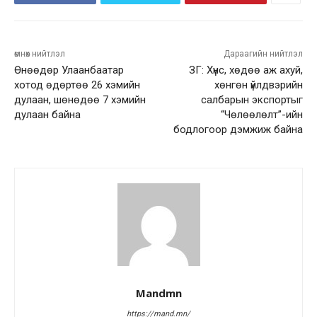
өмнөх нийтлэл
Дараагийн нийтлэл
Өнөөдөр Улаанбаатар
ЗГ: Хүнс, хөдөө аж ахуй,
хотод өдөртөө 26 хэмийн
хөнгөн үйлдвэрийн
дулаан, шөнөдөө 7 хэмийн
салбарын экспортыг
дулаан байна
“Чөлөөлөлт”-ийн
бодлогоор дэмжиж байна
Mandmn
https://mand.mn/