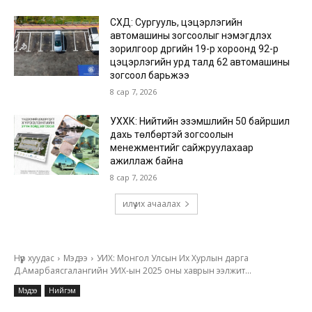
СХД: Сургууль, цэцэрлэгийн
автомашины зогсоолыг нэмэгдүүлэх
зорилгоор дүүргийн 19-р хороонд 92-р
цэцэрлэгийн урд талд 62 автомашины
зогсоол барьжээ
8 сар 7, 2026
УХХК: Нийтийн эзэмшлийн 50 байршил
дахь төлбөртэй зогсоолын
менежментийг сайжруулахаар
ажиллаж байна
8 сар 7, 2026
илүү их ачаалах