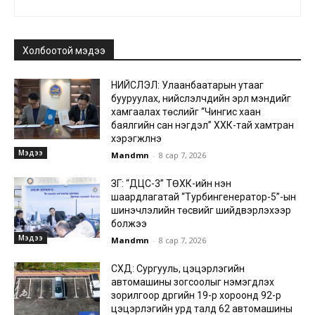
Холбоотой мэдээ
НИЙСЛЭЛ: Улаанбаатарын утааг
бууруулах, нийслэлчүүдийн эрүүл мэндийг
хамгаалах төслийг “Чингис хаан
баялгийн сан нэгдэл” ХХК-тай хамтран
хэрэгжүүлнэ
Мэдээ
Mandmn
-
8 сар 7, 2026
ЗГ: “ДЦС-3” ТӨХК-ийн нэн
шаардлагатай “Турбингенератор-5”-ын
шинэчлэлийн төсвийг шийдвэрлэхээр
болжээ
Мэдээ
Mandmn
-
8 сар 7, 2026
СХД: Сургууль, цэцэрлэгийн
автомашины зогсоолыг нэмэгдүүлэх
зорилгоор дүүргийн 19-р хороонд 92-р
цэцэрлэгийн урд талд 62 автомашины