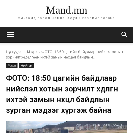
Mand.mn
Нийгэмд гэрэл нэмнэ-Оюуны гэрлийг асаана
Нүүр хуудас
Мэдээ
ФОТО: 18:50 цагийн байдлаар нийслэл хотын
зорчилт хөдөлгөөн ихтэй замын нөхцөл байдлын...
Мэдээ
Нийгэм
ФОТО: 18:50 цагийн байдлаар
нийслэл хотын зорчилт хөдөлгөөн
ихтэй замын нөхцөл байдлын
зурган мэдээг хүргэж байна