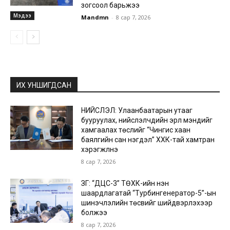
зогсоол барьжээ
Мэдээ
Mandmn
-
8 сар 7, 2026
ИХ УНШИГДСАН
НИЙСЛЭЛ: Улаанбаатарын утааг
бууруулах, нийслэлчүүдийн эрүүл мэндийг
хамгаалах төслийг “Чингис хаан
баялгийн сан нэгдэл” ХХК-тай хамтран
хэрэгжүүлнэ
8 сар 7, 2026
ЗГ: “ДЦС-3” ТӨХК-ийн нэн
шаардлагатай “Турбингенератор-5”-ын
шинэчлэлийн төсвийг шийдвэрлэхээр
болжээ
8 сар 7, 2026