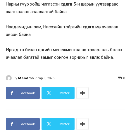
Нарны гүүр хойш чиглэсэн хөдөлгөөн 5-н шарын уулзвараас
шалтгаалан ачаалалтай байна.
Наадамчдын зам, Нисэхийн тойргийн хөдөлгөөн мөн ачаалал
авсан байна.
Иргэд та бүхэн цагийн менежментээ зөв төлөвлөж, аль болох
ачаалал багатай замыг сонгон зорчихыг зөвлөж байна.
By
Mandmn
7 сар 9, 2025
0
Facebook
Twitter
Facebook
Twitter