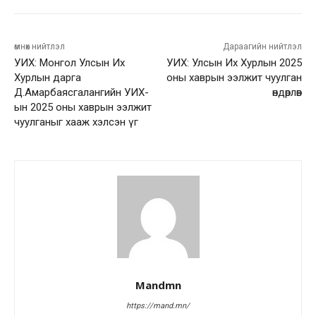
өмнөх нийтлэл
Дараагийн нийтлэл
УИХ: Монгол Улсын Их
УИХ: Улсын Их Хурлын 2025
Хурлын дарга
оны хаврын ээлжит чуулган
Д.Амарбаясгалангийн УИХ-
өндөрлөв
ын 2025 оны хаврын ээлжит
чуулганыг хааж хэлсэн үг
Mandmn
https://mand.mn/