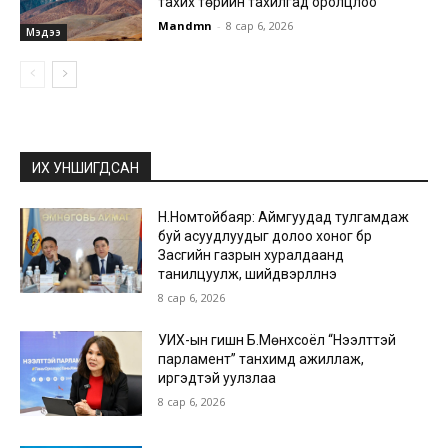
тахих төрийн тахилгад оролцлоо
Mandmn
-
8 сар 6, 2026
Мэдээ
ИХ УНШИГДСАН
Н.Номтойбаяр: Аймгуудад тулгамдаж
буй асуудлуудыг долоо хоног бүр
Засгийн газрын хуралдаанд
танилцуулж, шийдвэрлүүлнэ
8 сар 6, 2026
УИХ-ын гишүүн Б.Мөнхсоёл “Нээлттэй
парламент” танхимд ажиллаж,
иргэдтэй уулзлаа
8 сар 6, 2026