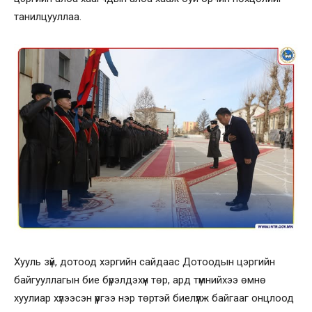
танилцууллаа.
Хууль зүй, дотоод хэргийн сайдаас Дотоодын цэргийн
байгууллагын бие бүрэлдэхүүн төр, ард түмнийхээ өмнө
хуулиар хүлээсэн үүргээ нэр төртэй биелүүлж байгааг онцлоод