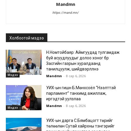
Mandmn
https://mand.mn/
Холбоотой мэдээ
Н.Номтойбаяр: Аймгуудад тулгамдаж
буй асуудлуудыг долоо хоног бүр
Засгийн газрын хуралдаанд
танилцуулж, шийдвэрлүүлнэ
Мэдээ
Mandmn
-
8 сар 6, 2026
УИХ-ын гишүүн Б.Мөнхсоёл “Нээлттэй
парламент” танхимд ажиллаж,
иргэдтэй уулзлаа
Mandmn
-
8 сар 6, 2026
Мэдээ
УИХ-ын дарга С.Бямбацогт төрийг
төлөөлөн Сутай хайрхны тэнгэрийг