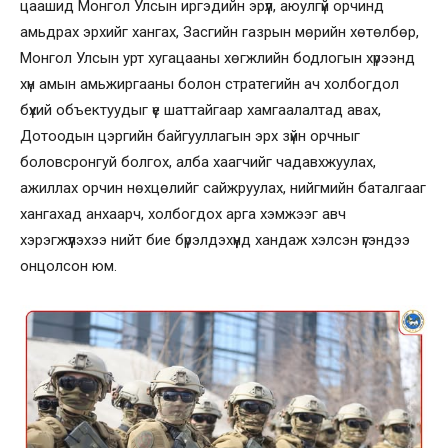
цаашид Монгол Улсын иргэдийн эрүүл, аюулгүй орчинд
амьдрах эрхийг хангах, Засгийн газрын мөрийн хөтөлбөр,
Монгол Улсын урт хугацааны хөгжлийн бодлогын хүрээнд
хүн амын амьжиргааны болон стратегийн ач холбогдол
бүхий объектуудыг үе шаттайгаар хамгаалалтад авах,
Дотоодын цэргийн байгууллагын эрх зүйн орчныг
боловсронгуй болгох, алба хаагчийг чадавхжуулах,
ажиллах орчин нөхцөлийг сайжруулах, нийгмийн баталгааг
хангахад анхаарч, холбогдох арга хэмжээг авч
хэрэгжүүлэхээ нийт бие бүрэлдэхүүнд хандаж хэлсэн үгэндээ
онцолсон юм.