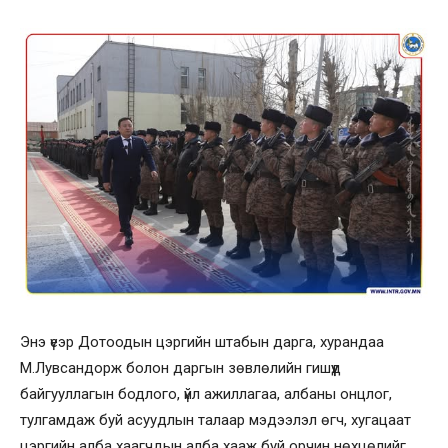
Энэ үеэр Дотоодын цэргийн штабын дарга, хурандаа
М.Лувсандорж болон даргын зөвлөлийн гишүүд
байгууллагын бодлого, үйл ажиллагаа, албаны онцлог,
тулгамдаж буй асуудлын талаар мэдээлэл өгч, хугацаат
цэргийн алба хаагчдын алба хааж буй орчин нөхцөлийг