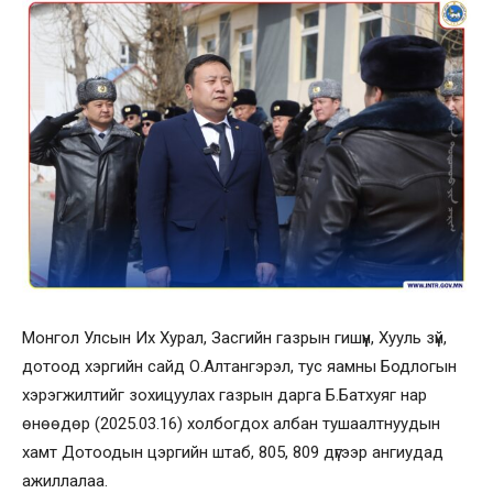
Монгол Улсын Их Хурал, Засгийн газрын гишүүн, Хууль зүй,
дотоод хэргийн сайд О.Алтангэрэл, тус яамны Бодлогын
хэрэгжилтийг зохицуулах газрын дарга Б.Батхуяг нар
өнөөдөр (2025.03.16) холбогдох албан тушаалтнуудын
хамт Дотоодын цэргийн штаб, 805, 809 дүгээр ангиудад
ажиллалаа.