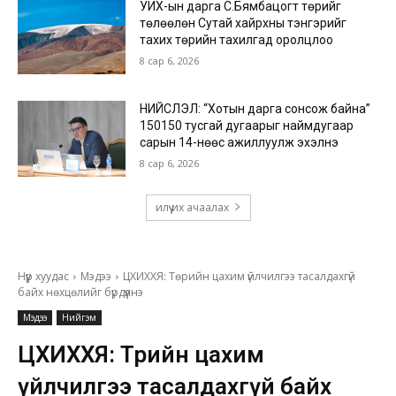
УИХ-ын дарга С.Бямбацогт төрийг
төлөөлөн Сутай хайрхны тэнгэрийг
тахих төрийн тахилгад оролцлоо
8 сар 6, 2026
НИЙСЛЭЛ: “Хотын дарга сонсож байна”
150150 тусгай дугаарыг наймдугаар
сарын 14-нөөс ажиллуулж эхэлнэ
8 сар 6, 2026
илүү их ачаалах