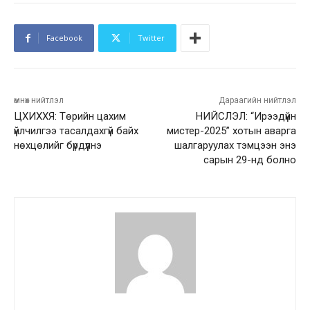
Facebook
Twitter
өмнөх нийтлэл
Дараагийн нийтлэл
ЦХИХХЯ: Төрийн цахим
НИЙСЛЭЛ: “Ирээдүйн
үйлчилгээ тасалдахгүй байх
мистер-2025” хотын аварга
нөхцөлийг бүрдүүлнэ
шалгаруулах тэмцээн энэ
сарын 29-нд болно