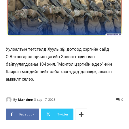
Уулзалтын төгсгөлд Хууль зүй, дотоод хэргийн сайд
О.Алтангэрэл орчин цагийн Зэвсэгт хүчин үүсэн
байгуулагдсаны 104 жил, “Монгол цэргийн өдөр”-ийн
баярын мэндийг нийт алба хаагчдад дэвшүүлж, ажлын
амжилт хүслээ.
By
Mandmn
3 сар 17, 2025
0
Facebook
Twitter