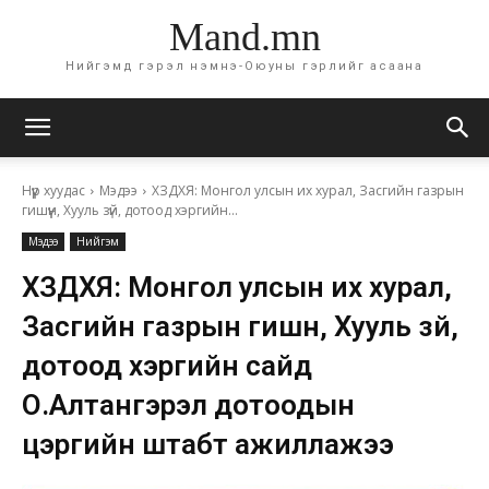
Mand.mn
Нийгэмд гэрэл нэмнэ-Оюуны гэрлийг асаана
Нүүр хуудас
Мэдээ
ХЗДХЯ: Монгол улсын их хурал, Засгийн газрын
гишүүн, Хууль зүй, дотоод хэргийн...
Мэдээ
Нийгэм
ХЗДХЯ: Монгол улсын их хурал,
Засгийн газрын гишүүн, Хууль зүй,
дотоод хэргийн сайд
О.Алтангэрэл дотоодын
цэргийн штабт ажиллажээ