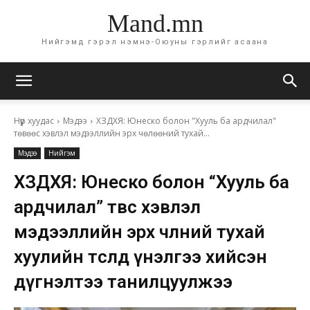
Mand.mn
Нийгэмд гэрэл нэмнэ-Оюуны гэрлийг асаана
Нүүр хуудас
Мэдээ
ХЗДХЯ: Юнеско болон "Хууль ба ардчилал"
төвөөс хэвлэл мэдээллийн эрх чөлөөний тухай...
Мэдээ
Нийгэм
ХЗДХЯ: Юнеско болон “Хууль ба
ардчилал” төвөөс хэвлэл
мэдээллийн эрх чөлөөний тухай
хуулийн төсөлд үнэлгээ хийсэн
дүгнэлтээ танилцуулжээ