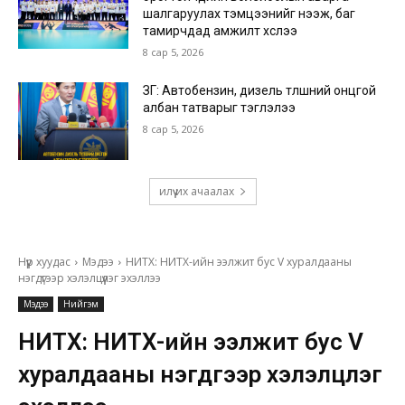
шалгаруулах тэмцээнийг нээж, баг
тамирчдад амжилт хүслээ
8 сар 5, 2026
ЗГ: Автобензин, дизель түлшний онцгой
албан татварыг тэглэлээ
8 сар 5, 2026
илүү их ачаалах