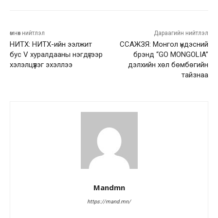
өмнөх нийтлэл
Дараагийн нийтлэл
НИТХ: НИТХ-ийн ээлжит
ССАЖЗЯ: Монгол үндэсний
бус V хуралдааны нэгдүгээр
брэнд “GO MONGOLIA”
хэлэлцүүлэг эхэллээ
дэлхийн хөл бөмбөгийн
тайзнаа
Mandmn
https://mand.mn/