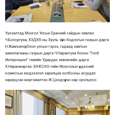
Уулзалтад Монгол Улсын Ерөнхий сайдын зөвлөх
Ч.Болортуяа, ХЗДХЯ-ны Хууль зүйн бодлогын газрын дарга
Н.Жамъянхүү, Олон улсын гэрээ, гадаад хамтын
ажиллагааны газрын дарга Ч.Нарантуяа болон “Глоб
Интернэшнл” төвийн Удирдах зөвлөлийн дарга
Х.Наранжаргал, ЮНЕСКО-гийн Монголын үндэсний
комиссын мэдэээлэл харилцаа холбооны асуудал
хариуцсан мэргэжилтэн Ж.Цэндсүрэн нар оролцлоо.