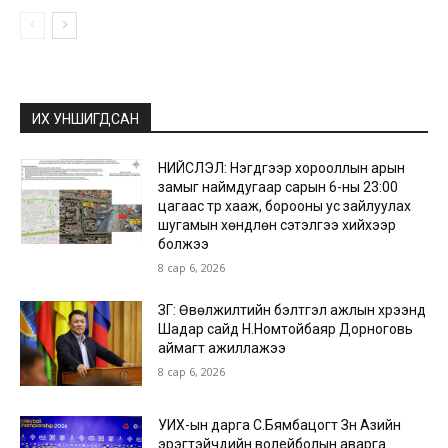
ИХ УНШИГДСАН
НИЙСЛЭЛ: Нэгдүгээр хорооллын арын
замыг наймдугаар сарын 6-ны 23:00
цагаас түр хааж, борооны ус зайлуулах
шугамын хөндлөн сэтэлгээ хийхээр
болжээ
8 сар 6, 2026
ЗГ: Өвөлжилтийн бэлтгэл ажлын хүрээнд
Шадар сайд Н.Номтойбаяр Дорноговь
аймагт ажиллажээ
8 сар 6, 2026
УИХ-ын дарга С.Бямбацогт Зүүн Азийн
эрэгтэйчүүдийн волейболын аварга