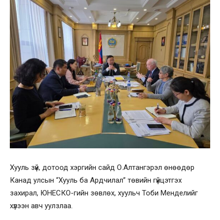
Хууль зүй, дотоод хэргийн сайд О.Алтангэрэл өнөөдөр
Канад улсын “Хууль ба Ардчилал” төвийн гүйцэтгэх
захирал, ЮНЕСКО-гийн зөвлөх, хуульч Тоби Менделийг
хүлээн авч уулзлаа.