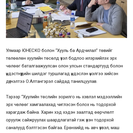
Улмаар ЮНЕСКО болон “Хууль ба Ардчилал” төвийг
төлөөлөн хуулийн төсөлд үзэл бодлоо илэрхийлэх эрх
чөлөөг баталгаажуулсан олон улсын стандартууд болон
үндэстнүүдийн шилдэг туршлагад үндэслэн үнэлгээ хийсэн
дүгнэлтээ О.Алтангэрэл сайдад танилцуулав.
Тэрээр “Хуулийн төслийн зорилго нь хэвлэл мэдээллийн
эрх чөлөөг хамгаалахад чиглэсэн болох нь тодорхой
харагдаж байна. Харин хэд хэдэн заалтад өөрчлөлт
оруулж сайжруулах шаардлагатай гэж үзэн тодорхой
саналууд бэлтгэсэн байгаа. Ерөнхийд нь авч үзвэл, маш