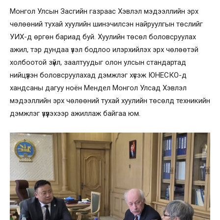
Монгол Улсын Засгийн газраас Хэвлэл мэдээллийн эрх
чөлөөний тухай хуулийн шинэчилсэн найруулгын төслийг
УИХ-д өргөн бариад буй. Хуулийн төсөл боловсруулах
ажил, тэр дундаа үзэл бодлоо илэрхийлэх эрх чөлөөтэй
холбоотой зүйл, заалтуудыг олон улсын стандартад
нийцүүлэн боловсруулахад дэмжлэг хүсэж ЮНЕСКО-д
хандсаны дагуу ноён Мендел Монгол Улсад Хэвлэл
мэдээллийн эрх чөлөөний тухай хуулийн төсөлд техникийн
дэмжлэг үзүүлэхээр ажиллаж байгаа юм.