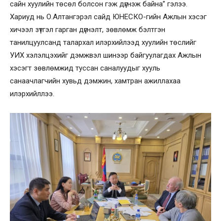
сайн хуулийн төсөл болсон гэж дүгнэж байна” гэлээ.
Хариуд нь О.Алтангэрэл сайд ЮНЕСКО-гийн Ажлын хэсэг
хичээл зүтгэл гарган дүгнэлт, зөвлөмж бэлтгэн
танилцуулсанд талархал илэрхийлээд хуулийн төслийг
УИХ хэлэлцэхийг дэмжвэл шинээр байгуулагдах Ажлын
хэсэгт зөвлөмжид туссан саналуудыг хууль
санаачлагчийн хувьд дэмжин, хамтран ажиллахаа
илэрхийллээ.