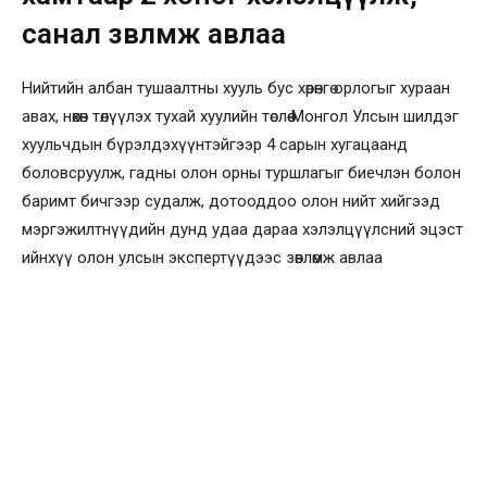
санал зөвлөмж авлаа
Нийтийн албан тушаалтны хууль бус хөрөнгө орлогыг хураан
авах, нөхөн төлүүлэх тухай хуулийн төслөө Монгол Улсын шилдэг
хуульчдын бүрэлдэхүүнтэйгээр 4 сарын хугацаанд
боловсруулж, гадны олон орны туршлагыг биечлэн болон
баримт бичгээр судалж, дотооддоо олон нийт хийгээд
мэргэжилтнүүдийн дунд удаа дараа хэлэлцүүлсний эцэст
ийнхүү олон улсын экспертүүдээс зөвлөмж авлаа