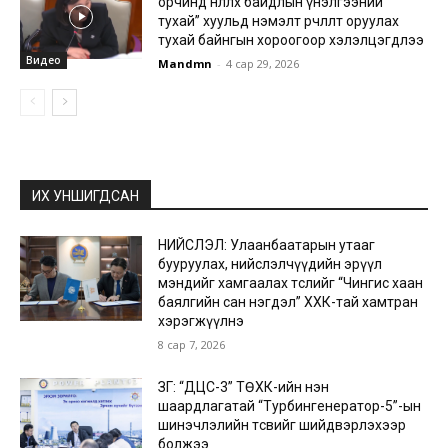
орчинд нөлөөлөх байдлын үнэлгээний
тухай” хуульд нэмэлт өөрчлөлт оруулах
тухай байнгын хороогоор хэлэлцэгдлээ
Видео
Mandmn
-
4 сар 29, 2026
ИХ УНШИГДСАН
НИЙСЛЭЛ: Улаанбаатарын утааг
бууруулах, нийслэлчүүдийн эрүүл
мэндийг хамгаалах төслийг “Чингис хаан
баялгийн сан нэгдэл” ХХК-тай хамтран
хэрэгжүүлнэ
8 сар 7, 2026
ЗГ: “ДЦС-3” ТӨХК-ийн нэн
шаардлагатай “Турбингенератор-5”-ын
шинэчлэлийн төсвийг шийдвэрлэхээр
болжээ