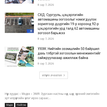
8 сар 7, 2026
СХД: Сургууль, цэцэрлэгийн
автомашины зогсоолыг нэмэгдүүлэх
зорилгоор дүүргийн 19-р хороонд 92-р
цэцэрлэгийн урд талд 62 автомашины
зогсоол барьжээ
8 сар 7, 2026
УХХК: Нийтийн эзэмшлийн 50 байршил
дахь төлбөртэй зогсоолын менежментийг
сайжруулахаар ажиллаж байна
8 сар 7, 2026
илүү их ачаалах