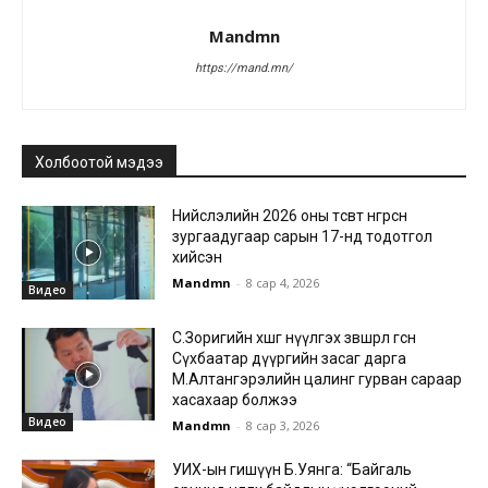
Mandmn
https://mand.mn/
Холбоотой мэдээ
Нийслэлийн 2026 оны төсөвт өнгөрсөн
зургаадугаар сарын 17-нд тодотгол
хийсэн
Mandmn
-
8 сар 4, 2026
Видео
С.Зоригийн хөшөөг нүүлгэх зөвшөөрөл өгсөн
Сүхбаатар дүүргийн засаг дарга
М.Алтангэрэлийн цалинг гурван сараар
хасахаар болжээ
Видео
Mandmn
-
8 сар 3, 2026
УИХ-ын гишүүн Б.Уянга: “Байгаль