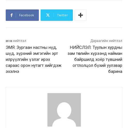
Facebook
Twitter
өмнөх нийтлэл
Дараагийн нийтлэл
ЭМЯ: Зургаан настны нүд,
НИЙСЛЭЛ: Туулын хурдны
шүд, зүрхний эмгэгийн эрт
зам төслийн хүрээнд найман
илрүүлгийн үзлэг ирэх
байршилд хоёр түвшний
сараас орон нутагт хийгдэж
огтлолцол бүхий уулзвар
эхэлнэ
барина