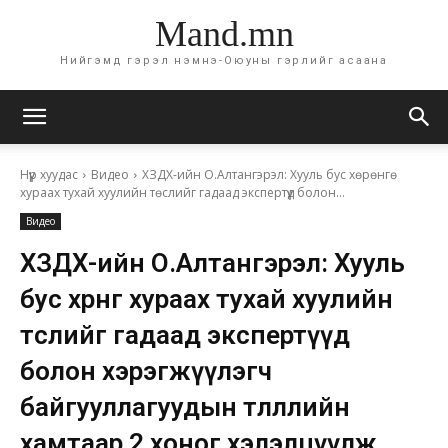
Mand.mn
Нийгэмд гэрэл нэмнэ-Оюуны гэрлийг асаана
Нүүр хуудас
Видео
ХЗДХ-ийн О.Алтангэрэл: Хууль бус хөрөнгө
хураах тухай хуулийн төслийг гадаад экспертүүд болон...
Видео
ХЗДХ-ийн О.Алтангэрэл: Хууль
бус хөрөнгө хураах тухай хуулийн
төслийг гадаад экспертүүд
болон хэрэгжүүлэгч
байгууллагуудын төлөөллийн
хамтаар 2 хоног хэлэлцүүлж,