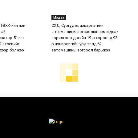
Мэдээ
 ТӨХК-ийн нэн
СХД: Сургууль, цэцэрлэгийн
тай
автомашины зогсоолыг нэмэгдүүлэх
ератор-5”-ын
зорилгоор дүүргийн 19-р хороонд 92-
н төсвийг
р цэцэрлэгийн урд талд 62
хээр болжээ
автомашины зогсоол барьжээ