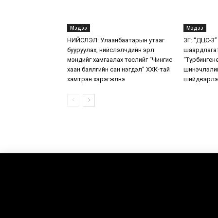
Мэдээ
Мэдээ
НИЙСЛЭЛ: Улаанбаатарын утааг
ЗГ: “ДЦС-3”
бууруулах, нийслэлчүүдийн эрүүл
шаардлага
мэндийг хамгаалах төслийг “Чингис
“Турбинген
хаан баялгийн сан нэгдэл” ХХК-тай
шинэчлэлий
хамтран хэрэгжүүлнэ
шийдвэрлэ