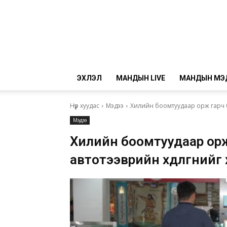
ЭХЛЭЛ
МАНДЫН LIVE
МАНДЫН МЭ
Нүүр хуудас
Мэдээ
Хилийн боомтуудаар орж гарч б
Мэдээ
Хилийн боомтуудаар орж
автотээврийн хөдөлгөөний