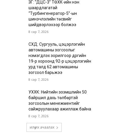
ЗГ: “ДЦС-3” ТӨХК-ийн нэн
шаардлагатай
“Турбингенератор-5”-ын
шинэчлэлийн төсвийг
шийдвэрлэхээр болжээ
8 сар 7, 2026
СХД: Сургууль, цэцэрлэгийн
автомашины зогсоолыг
нэмэгдүүлэх зорилгоор дүүргийн
19-р хороонд 92-р цэцэрлэгийн
урд талд 62 автомашины
зогсоол барьжээ
8 сар 7, 2026
УХХК: Нийтийн эзэмшлийн 50
байршил дахь төлбөртэй
зогсоолын менежментийг
сайжруулахаар ажиллаж байна
8 сар 7, 2026
илүү их ачаалах