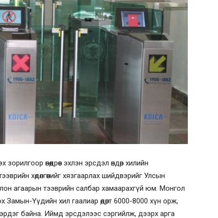
орилгоор өнөөдрөөс эхлэн эрсдэл өндөр хилийн
ээврийн хөдөлгөөнийг хязгаарлах шийдвэрийг Улсын
болон агаарын тээврийн салбар хамаарахгүй юм. Монгол
 Замын-Үүдийн хил гаалиар өдөрт 6000-8000 хүн орж,
эрдэг байна. Иймд эрсдэлээс сэргийлж, дээрх арга