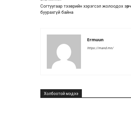
Согтуугаар тээврийн хэрэгсэл жолоодох зөр
буурахгүй байна
Ermuun
https://mand.mn/
Холбоотой мэдээ