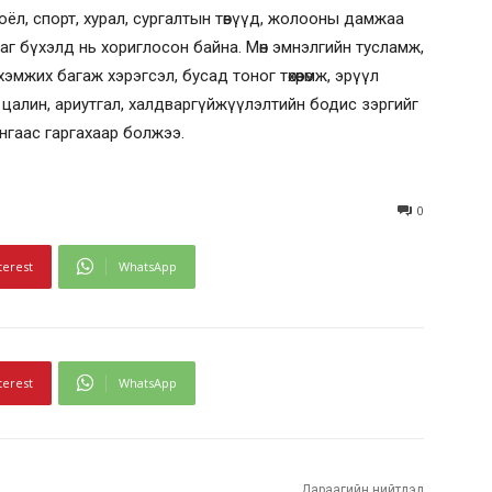
соёл, спорт, хурал, сургалтын төвүүд, жолооны дамжаа
аг бүхэлд нь хориглосон байна. Мөн эмнэлгийн тусламж,
мжих багаж хэрэгсэл, бусад тоног төхөөрөмж, эрүүл
цалин, ариутгал, халдваргүйжүүлэлтийн бодис зэргийг
сангаас гаргахаар болжээ.
0
terest
WhatsApp
terest
WhatsApp
Дараагийн нийтлэл