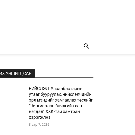
ИХ УНШИГДСАН
НИЙСЛЭЛ: Улаанбаатарын
утааг бууруулах, нийслэлчүүдийн
эрүүл мэндийг хамгаалах төслийг
“Чингис хаан баялгийн сан
нэгдэл” ХХК-тай хамтран
хэрэгжүүлнэ
8 сар 7, 2026