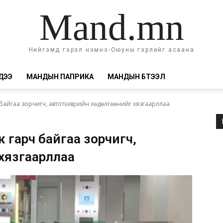
Mand.mn
Нийгэмд гэрэл нэмнэ-Оюуны гэрлийг асаана
ДЭЭ
МАНДЫН ПАПРИКА
МАНДЫН БҮТЭЭЛ
айгаа зорчигч, автотээврийн хөдөлгөөнийг хязгаарллаа
 гарч байгаа зорчигч,
г хязгаарллаа