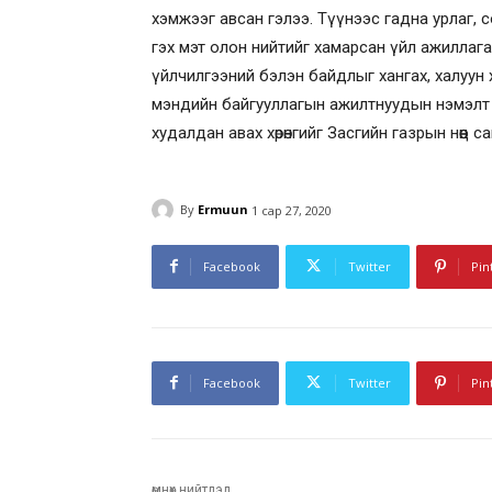
хэмжээг авсан гэлээ. Түүнээс гадна урлаг, 
гэх мэт олон нийтийг хамарсан үйл ажиллага
үйлчилгээний бэлэн байдлыг хангах, халуун хэ
мэндийн байгууллагын ажилтнуудын нэмэлт 
худалдан авах хөрөнгийг Засгийн газрын нөөц 
By
Ermuun
1 сар 27, 2020
Facebook
Twitter
Pin
Facebook
Twitter
Pin
өмнөх нийтлэл