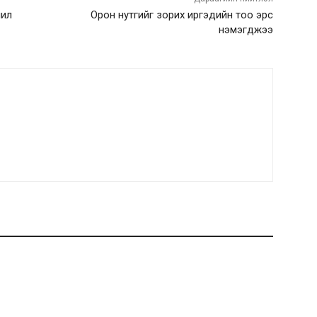
чил
Орон нутгийг зорих иргэдийн тоо эрс
нэмэгджээ