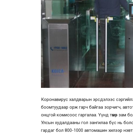
Коронавирус халдварын эрсдэлээс сэргийлэх з
боомтуудаар орж гарч байгаа зорчигч, автот
онцгой комисоос гаргалаа. Үүнд төмөр зам 
Улсын худалдааны гол зангилаа бүс нь болох
гардаг бол 800-1000 автомашин хилээр нэвт