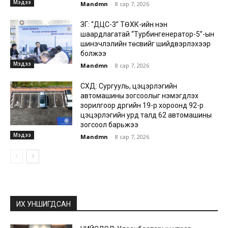
Мэдээ
Mandmn
-
8 сар 7, 2026
ЗГ: “ДЦС-3” ТӨХК-ийн нэн
шаардлагатай “Турбингенератор-5”-ын
шинэчлэлийн төсвийг шийдвэрлэхээр
болжээ
Мэдээ
Mandmn
-
8 сар 7, 2026
СХД: Сургууль, цэцэрлэгийн
автомашины зогсоолыг нэмэгдүүлэх
зорилгоор дүүргийн 19-р хороонд 92-р
цэцэрлэгийн урд талд 62 автомашины
зогсоол барьжээ
Мэдээ
Mandmn
-
8 сар 7, 2026
ИХ УНШИГДСАН