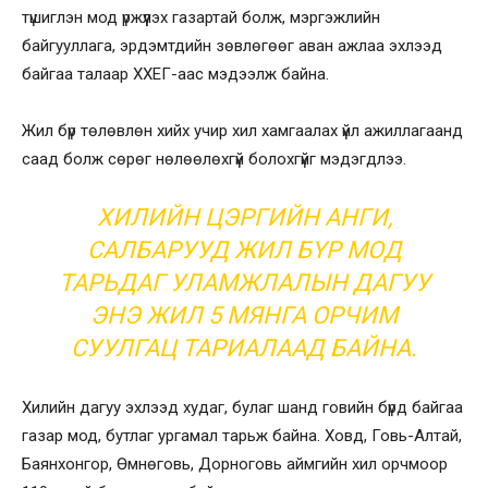
түшиглэн мод үржүүлэх газартай болж, мэргэжлийн
байгууллага, эрдэмтдийн зөвлөгөөг аван ажлаа эхлээд
байгаа талаар ХХЕГ-аас мэдээлж байна.
Жил бүр төлөвлөн хийх учир хил хамгаалах үйл ажиллагаанд
саад болж сөрөг нөлөөлөхгүй болохгүйг мэдэгдлээ.
ХИЛИЙН ЦЭРГИЙН АНГИ,
САЛБАРУУД ЖИЛ БҮР МОД
ТАРЬДАГ УЛАМЖЛАЛЫН ДАГУУ
ЭНЭ ЖИЛ 5 МЯНГА ОРЧИМ
СУУЛГАЦ ТАРИАЛААД БАЙНА.
Хилийн дагуу эхлээд худаг, булаг шанд говийн бүрд байгаа
газар мод, бутлаг ургамал тарьж байна. Ховд, Говь-Алтай,
Баянхонгор, Өмнөговь, Дорноговь аймгийн хил орчмоор