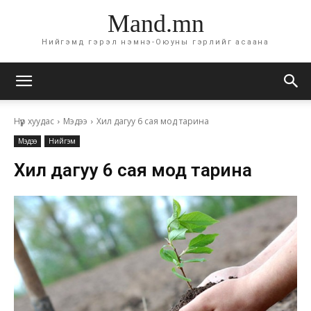
Mand.mn
Нийгэмд гэрэл нэмнэ-Оюуны гэрлийг асаана
Нүүр хуудас
Мэдээ
Хил дагуу 6 сая мод тарина
Мэдээ
Нийгэм
Хил дагуу 6 сая мод тарина