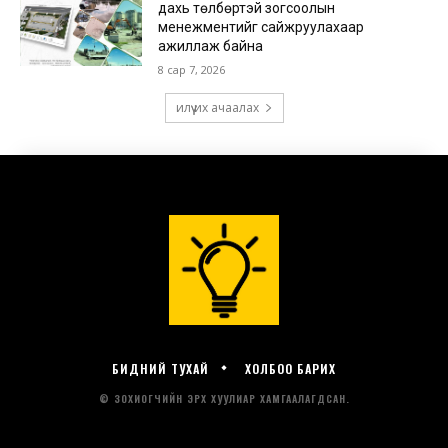
БИДНИЙ ТУХАЙ
ХОЛБОО БАРИХ
© ЗОХИОГЧИЙН ЭРХ ХУУЛИАР ХАМГААЛАГДСАН.