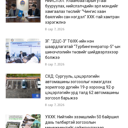
НИЙСЛЭЛ: Улаанбаатарын утааг
бууруулах, нийслэлчүүдийн эрүүл мэндийг
хамгаалах төслийг “Чингис хаан
баялгийн сан нэгдэл” ХХК-тай хамтран
хэрэгжүүлнэ
8 сар 7, 2026
ЗГ: “ДЦС-3” ТӨХК-ийн нэн
шаардлагатай “Турбингенератор-5”-ын
шинэчлэлийн төсвийг шийдвэрлэхээр
болжээ
8 сар 7, 2026
СХД: Сургууль, цэцэрлэгийн
автомашины зогсоолыг нэмэгдүүлэх
зорилгоор дүүргийн 19-р хороонд 92-р
цэцэрлэгийн урд талд 62 автомашины
зогсоол барьжээ
8 сар 7, 2026
УХХК: Нийтийн эзэмшлийн 50 байршил
дахь төлбөртэй зогсоолын
менежментийг сайжруулахаар