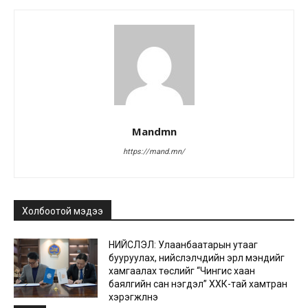
Mandmn
https://mand.mn/
Холбоотой мэдээ
НИЙСЛЭЛ: Улаанбаатарын утааг
бууруулах, нийслэлчүүдийн эрүүл мэндийг
хамгаалах төслийг “Чингис хаан
баялгийн сан нэгдэл” ХХК-тай хамтран
хэрэгжүүлнэ