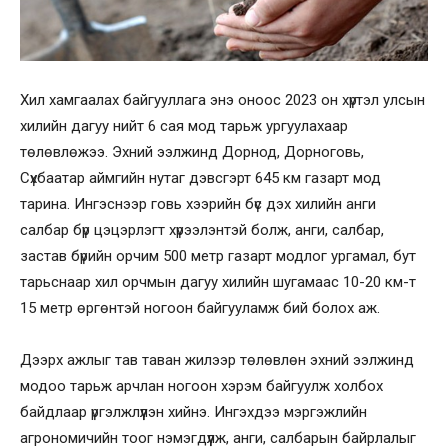
Хил хамгаалах байгууллага энэ оноос 2023 он хүртэл улсын
хилийн дагуу нийт 6 сая мод тарьж ургуулахаар
төлөвлөжээ. Эхний ээлжинд Дорнод, Дорноговь,
Сүхбаатар аймгийн нутаг дэвсгэрт 645 км газарт мод
тарина. Ингэснээр говь хээрийн бүс дэх хилийн анги
салбар бүр цэцэрлэгт хүрээлэнтэй болж, анги, салбар,
застав бүрийн орчим 500 метр газарт модлог ургамал, бут
тарьснаар хил орчмын дагуу хилийн шугамаас 10-20 км-т
15 метр өргөнтэй ногоон байгууламж бий болох аж.
Дээрх ажлыг тав таван жилээр төлөвлөн эхний ээлжинд
модоо тарьж арчлан ногоон хэрэм байгуулж холбох
байдлаар үргэлжлүүлэн хийнэ. Ингэхдээ мэргэжлийн
агрономичийн тоог нэмэгдүүлж, анги, салбарын байрлалыг