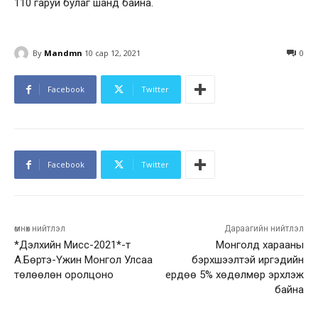
110 гаруй булаг шанд байна.
By
Mandmn
10 сар 12, 2021
0
Facebook
Twitter
Facebook
Twitter
өмнөх нийтлэл
Дараагийн нийтлэл
*Дэлхийн Мисс-2021*-т
Монголд харааны
А.Бөртэ-Үжин Монгол Улсаа
бэрхшээлтэй иргэдийн
төлөөлөн оролцоно
ердөө 5% хөдөлмөр эрхлэж
байна