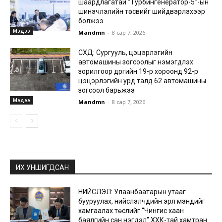
шаардлагатай “Турбингенератор-5”-ын
шинэчлэлийн төсвийг шийдвэрлэхээр
болжээ
Мэдээ
Mandmn
-
8 сар 7, 2026
СХД: Сургууль, цэцэрлэгийн
автомашины зогсоолыг нэмэгдүүлэх
зорилгоор дүүргийн 19-р хороонд 92-р
цэцэрлэгийн урд талд 62 автомашины
зогсоол барьжээ
Мэдээ
Mandmn
-
8 сар 7, 2026
ИХ УНШИГДСАН
НИЙСЛЭЛ: Улаанбаатарын утааг
бууруулах, нийслэлчүүдийн эрүүл мэндийг
хамгаалах төслийг “Чингис хаан
баялгийн сан нэгдэл” ХХК-тай хамтран