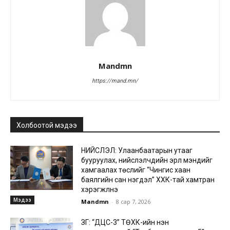
Mandmn
https://mand.mn/
Холбоотой мэдээ
НИЙСЛЭЛ: Улаанбаатарын утааг
бууруулах, нийслэлчүүдийн эрүүл мэндийг
хамгаалах төслийг “Чингис хаан
баялгийн сан нэгдэл” ХХК-тай хамтран
хэрэгжүүлнэ
Мэдээ
Mandmn
-
8 сар 7, 2026
ЗГ: “ДЦС-3” ТӨХК-ийн нэн