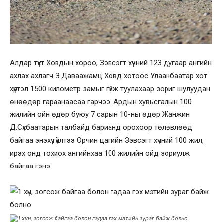
Алдар түүхт Ховдын хороо, Зэвсэгт хүчний 123 дугаар ангийн
ахлах ахлагч Э.Даваажамц Ховд хотоос Улаанбаатар хот
хүртэл 1500 километр замыг гүйж туулахаар зориг шулуудан
өнөөдөр гараанаасаа гарчээ. Ардын хувьсгалын 100
жилийн ойн өдөр буюу 7 сарын 10-ны өдөр Жанжин
Д.Сүхбаатарын талбайд барианд орохоор төлөвлөөд
байгаа энэхүү гүйлтээ Орчин цагийн Зэвсэгт хүчний 100 жил,
ирэх онд тохиох ангийнхаа 100 жилийн ойд зориулж
байгаа гэнэ.