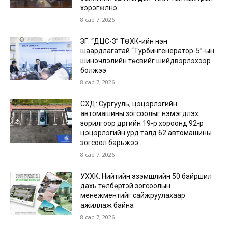
хэрэгжүүлнэ
8 сар 7, 2026
ЗГ: “ДЦС-3” ТӨХК-ийн нэн
шаардлагатай “Турбингенератор-5”-ын
шинэчлэлийн төсвийг шийдвэрлэхээр
болжээ
8 сар 7, 2026
СХД: Сургууль, цэцэрлэгийн
автомашины зогсоолыг нэмэгдүүлэх
зорилгоор дүүргийн 19-р хороонд 92-р
цэцэрлэгийн урд талд 62 автомашины
зогсоол барьжээ
8 сар 7, 2026
УХХК: Нийтийн эзэмшлийн 50 байршил
дахь төлбөртэй зогсоолын
менежментийг сайжруулахаар
ажиллаж байна
8 сар 7, 2026