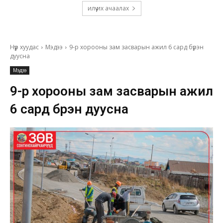
илүү их ачаалах