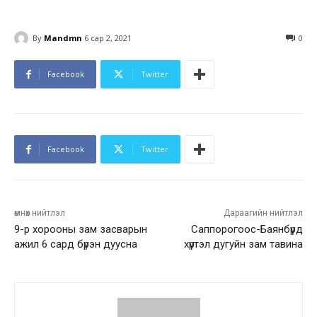
By
Mandmn
6 сар 2, 2021
0
Facebook
Twitter
Facebook
Twitter
өмнөх нийтлэл
Дараагийн нийтлэл
9-р хорооны зам засварын
Саппорогоос-Баянбүрд
ажил 6 сард бүрэн дуусна
хүртэл дугуйн зам тавина