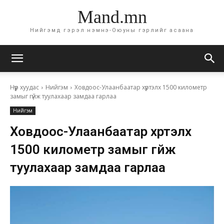
Mand.mn
Нийгэмд гэрэл нэмнэ-Оюуны гэрлийг асаана
Нүүр хуудас
Нийгэм
Ховдоос-Улаанбаатар хүртэлх 1500 километр
замыг гүйж туулахаар замдаа гарлаа
Нийгэм
Ховдоос-Улаанбаатар хүртэлх
1500 километр замыг гүйж
туулахаар замдаа гарлаа