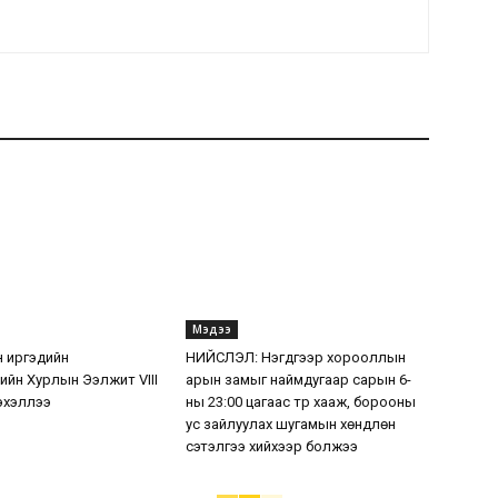
Мэдээ
 иргэдийн
НИЙСЛЭЛ: Нэгдүгээр хорооллын
ийн Хурлын Ээлжит VIII
арын замыг наймдугаар сарын 6-
эхэллээ
ны 23:00 цагаас түр хааж, борооны
ус зайлуулах шугамын хөндлөн
сэтэлгээ хийхээр болжээ