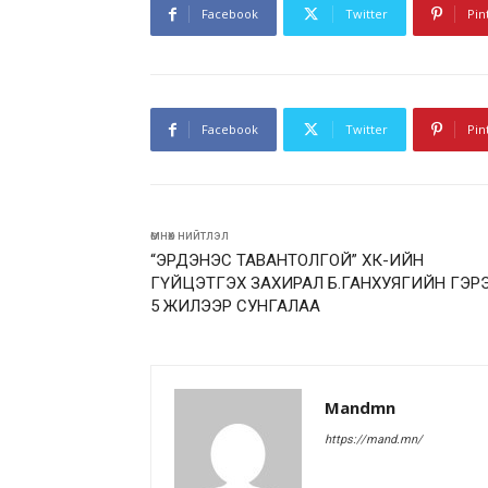
Facebook
Twitter
Pin
Facebook
Twitter
Pin
өмнөх нийтлэл
“ЭРДЭНЭС ТАВАНТОЛГОЙ” ХК-ИЙН
ГҮЙЦЭТГЭХ ЗАХИРАЛ Б.ГАНХУЯГИЙН ГЭР
5 ЖИЛЭЭР СУНГАЛАА
Mandmn
https://mand.mn/