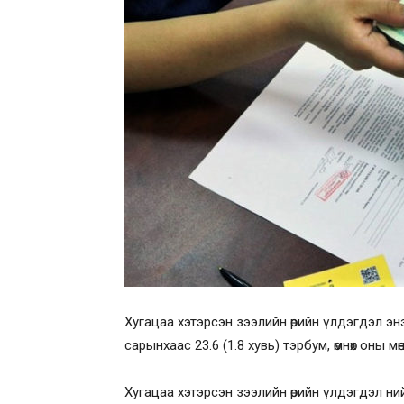
Хугацаа хэтэрсэн зээлийн өрийн үлдэгдэл энэ 
сарынхаас 23.6 (1.8 хувь) тэрбум, өмнөх оны мөн
Хугацаа хэтэрсэн зээлийн өрийн үлдэгдэл ний