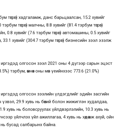
рбум төгрөг) хадгаламж, данс барьцаалсан, 15.2 хувийг
0 тэрбум төгрөг) малчны, 8.8 хувийг (81.4 тэрбум төгрөг)
ийн, 0.8 хувийг (7.6 тэрбум төгрөг) автомашины, 0.5 хувийг
н, 33.1 хувийг (304.7 тэрбум төгрөг) бизнесийн зээл эзэлж
 иргэдэд олгосон зээл 2021 оны 4 дүгээр сарын эцэст
(3.5%) тэрбум, өмнөх оны мөн үеийнхээс 773.6 (21.0%)
 иргэдэд олгосон зээлийн үлдэгдлийг эдийн засгийн
үзвэл, 29.9 хувь нь бөөний болон жижиглэн худалдаа,
.9 хувь нь боловсруулах үйлдвэрлэлийн, 10.3 хувь нь
нсээр үйлчлэх үйл ажиллагаа, 4 хувь нь хөдөө аж ахуй, ойн
вь нь бусад салбарынх байна.