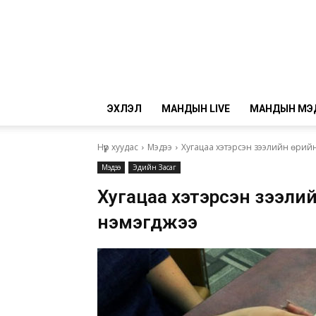
ЭХЛЭЛ
МАНДЫН LIVE
МАНДЫН МЭ
Нүүр хуудас
Мэдээ
Хугацаа хэтэрсэн зээлийн өрийн
Мэдээ
Эдийн Засаг
Хугацаа хэтэрсэн зээлий
нэмэгджээ