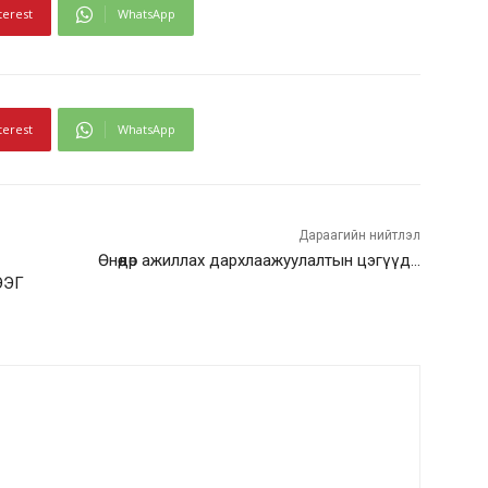
terest
WhatsApp
terest
WhatsApp
Дараагийн нийтлэл
Өнөөдөр ажиллах дархлаажуулалтын цэгүүд…
ЭЭГ