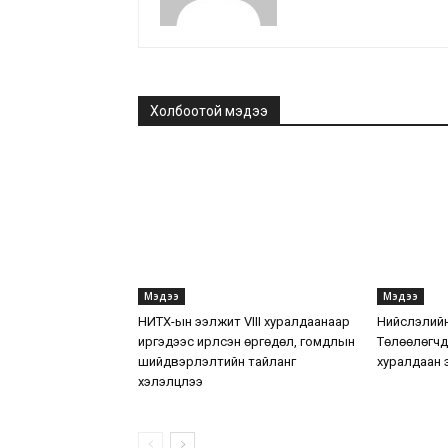
Холбоотой мэдээ
Мэдээ
Мэдээ
НИТХ-ын ээлжит VIII хуралдаанаар
Нийслэлийн
иргэдээс ирүүлсэн өргөдөл, гомдлын
Төлөөлөгчд
шийдвэрлэлтийн тайланг
хуралдаан 
хэлэлцлээ