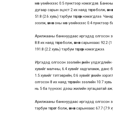
мөн үеийнхээс 0.5 пунктээр нэмэгдэв. Банкн
дугаар сарын эцэст 2 их наяд төгрөг болж, өмнө
51.8 (2.6 хувь) тэрбум төгрөгөөр нэмэгдлээ. Ча
эзэлж, өмнөх оны мөн үеийнхээс 0.4 пунктээ
Арилжааны банкнуудаас иргэдэд олгосон зэ
8.8 их наяд төгрөг болж, өмнөх сарынхаас 92.2 (1
191.8 (2.2 хувь) тэрбум төгрөгөөр нэмэгджээ.
Иргэдэд олгосон зээлийн өрийн үлдэгдлийн 46
хувийг малчны, 6.4 хувийг хадгаламж, данс б
1.5 хувийг тэтгэврийн, 0.6 хувийг өрхийн хэр
олгосон 8 их наяд төгрөгийн зээлийн 10.7 хувь
нь 5 ба түүнээс дээш жилийн хугацаатай аж.
Арилжааны банкнуудаас иргэдэд олгосон зээ
тэрбум төгрөгт болж, өмнөх сарынхаас 67.7 (7.9 