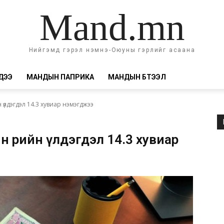
Mand.mn
Нийгэмд гэрэл нэмнэ-Оюуны гэрлийг асаана
ДЭЭ
МАНДЫН ПАПРИКА
МАНДЫН БҮТЭЭЛ
 үлдэгдэл 14.3 хувиар нэмэгджээ
н өрийн үлдэгдэл 14.3 хувиар