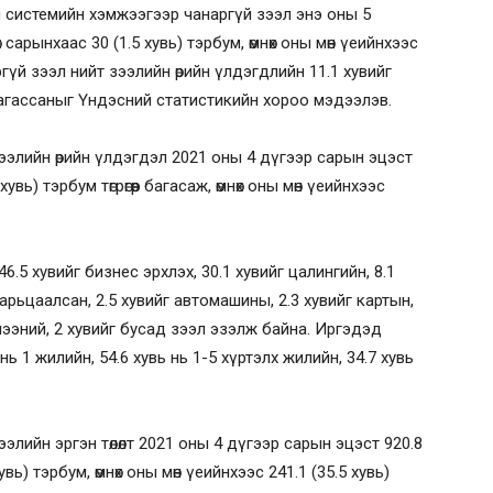
ы системийн хэмжээгээр чанаргүй зээл энэ оны 5
х сарынхаас 30 (1.5 хувь) тэрбум, өмнөх оны мөн үеийнхээс
наргүй зээл нийт зээлийн өрийн үлдэгдлийн 11.1 хувийг
р багассаныг Үндэсний статистикийн хороо мэдээлэв.
элийн өрийн үлдэгдэл 2021 оны 4 дүгээр сарын эцэст
 хувь) тэрбум төгрөгөөр багасаж, өмнөх оны мөн үеийнхээс
.5 хувийг бизнес эрхлэх, 30.1 хувийг цалингийн, 8.1
арьцаалсан, 2.5 хувийг автомашины, 2.3 хувийг картын,
эглээний, 2 хувийг бусад зээл эзэлж байна. Иргэдэд
 нь 1 жилийн, 54.6 хувь нь 1-5 хүртэлх жилийн, 34.7 хувь
лийн эргэн төлөлт 2021 оны 4 дүгээр сарын эцэст 920.8
хувь) тэрбум, өмнөх оны мөн үеийнхээс 241.1 (35.5 хувь)