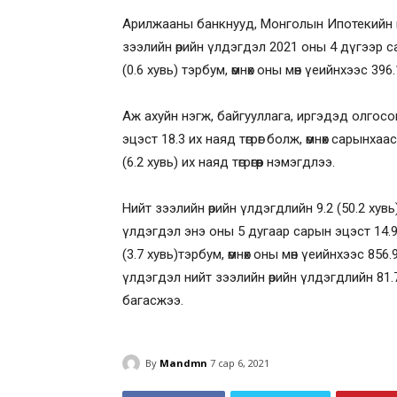
Арилжааны банкнууд, Монголын Ипотекийн 
зээлийн өрийн үлдэгдэл 2021 оны 4 дүгээр сар
(0.6 хувь) тэрбум, өмнөх оны мөн үеийнхээс 396.
Аж ахуйн нэгж, байгууллага, иргэдэд олгосо
эцэст 18.3 их наяд төгрөг болж, өмнөх сарынхаас
(6.2 хувь) их наяд төгрөгөөр нэмэгдлээ.
Нийт зээлийн өрийн үлдэгдлийн 9.2 (50.2 хувь)
үлдэгдэл энэ оны 5 дугаар сарын эцэст 14.9 и
(3.7 хувь)тэрбум, өмнөх оны мөн үеийнхээс 856.9
үлдэгдэл нийт зээлийн өрийн үлдэгдлийн 81.7 
багасжээ.
By
Mandmn
7 сар 6, 2021