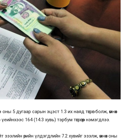
оны 5 дугаар сарын эцэст 1.3 их наяд төгрөг болж, өмнөх
 үеийнхээс 164 (14.3 хувь) тэрбум төгрөгөөр нэмэгдлээ.
т зээлийн өрийн үлдэгдлийн 7.2 хувийг эзэлж, өмнөх оны