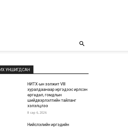
ИХ УНШИГДСАН
НИТХ-ын ээлжит VIII
хуралдаанаар иргэдээс ирүүлсэн
өргөдөл, гомдлын
шийдвэрлэлтийн тайланг
хэлэлцлээ
8 сар 6, 2026
Нийслэлийн иргэдийн