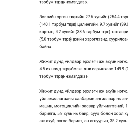
тэрбум төгрөгөөр нэмэгдлээ.
Зээлийн эргэн төлөлтийн 27.6 хувийг (254.4 тэ
(140.1 тэрбум төгрөг) цалингийн, 9.7 хувийг (89.
картын, 4.2 хувийг (38.6 тэрбум төгрөг) тэтгэвр
(5.0 тэрбум төгрөг) өрхийн хэрэглээнд суурилса
байна.
Жижиг дунд үйлдвэр эрхлэгч аж ахуйн нэгж,
4.5 их наяд төгрөг болж, өмнөх сарынхаас 149.9 
тэрбум төгрөгөөр нэмэгджээ.
Жижиг дунд үйлдвэр эрхлэгч аж ахуйн нэгж,
үйл ажиллагааны салбарын ангиллаар нь авч 
машин, мотоциклийн засвар үйлчилгээний, 11
барилга, 5.8 хувь нь байр, сууц болон хоол хү
аж ахуй, загас барилт, ан агнуурын, 38.2 ху