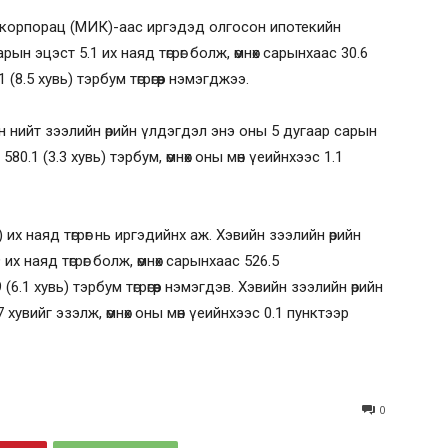
корпорац (МИК)-аас иргэдэд олгосон ипотекийн
ын эцэст 5.1 их наяд төгрөг болж, өмнөх сарынхаас 30.6
1 (8.5 хувь) тэрбум төгрөгөөр нэмэгджээ.
н нийт зээлийн өрийн үлдэгдэл энэ оны 5 дугаар сарын
 580.1 (3.3 хувь) тэрбум, өмнөх оны мөн үеийнхээс 1.1
 их наяд төгрөг нь иргэдийнх аж. Хэвийн зээлийн өрийн
х наяд төгрөг болж, өмнөх сарынхаас 526.5
 (6.1 хувь) тэрбум төгрөгөөр нэмэгдэв. Хэвийн зээлийн өрийн
хувийг эзэлж, өмнөх оны мөн үеийнхээс 0.1 пунктээр
0