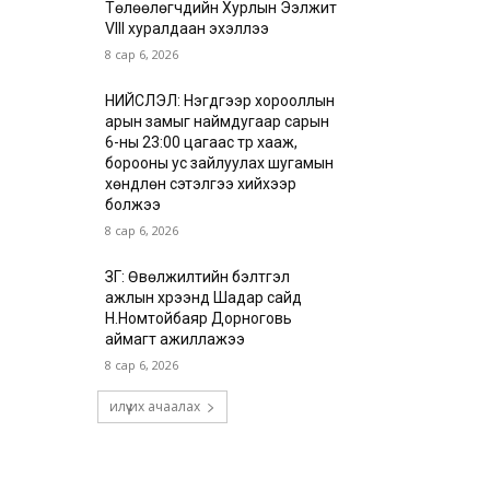
Төлөөлөгчдийн Хурлын Ээлжит
VIII хуралдаан эхэллээ
8 сар 6, 2026
НИЙСЛЭЛ: Нэгдүгээр хорооллын
арын замыг наймдугаар сарын
6-ны 23:00 цагаас түр хааж,
борооны ус зайлуулах шугамын
хөндлөн сэтэлгээ хийхээр
болжээ
8 сар 6, 2026
ЗГ: Өвөлжилтийн бэлтгэл
ажлын хүрээнд Шадар сайд
Н.Номтойбаяр Дорноговь
аймагт ажиллажээ
8 сар 6, 2026
илүү их ачаалах