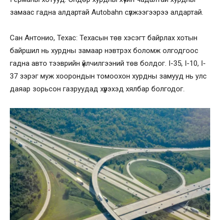
замаас гадна алдартай Autobahn сүлжээгээрээ алдартай.
Сан Антонио, Техас: Техасын төв хэсэгт байрлах хотын
байршил нь хурдны замаар нэвтрэх боломж олгодгоос
гадна авто тээврийн үйлчилгээний төв болдог. I-35, I-10, I-
37 зэрэг муж хоорондын томоохон хурдны замууд нь улс
даяар зорьсон газруудад хүрэхэд хялбар болгодог.