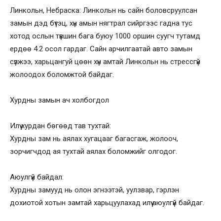
Линкольн, Небраска: Линкольн нь сайн боловсруулсан
замын дэд бүтэц, хүн амын нягтрал сийргээс гадна тус
хотод ослын түвшин бага буюу 1000 оршин суугч тутамд
ердөө 4.2 осол гардаг. Сайн арчилгаатай авто замын
сүлжээ, харьцангуй цөөн хүн амтай Линкольн нь стрессгүй
жолоодох боломжтой байдаг.
Хурдны замын ач холбогдол
Илүү хурдан бөгөөд тав тухтай:
Хурдны зам нь аялах хугацааг багасгаж, жолооч,
зорчигчдод ая тухтай аялах боломжийг олгодог.
Аюулгүй байдал:
Хурдны замууд нь олон эгнээтэй, уулзвар, гэрлэн
дохиотой хотын замтай харьцуулахад илүү аюулгүй байдаг.