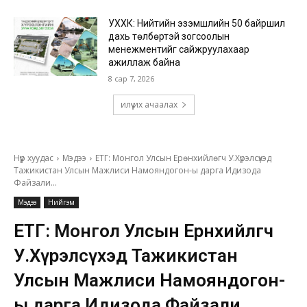
УХХК: Нийтийн эзэмшлийн 50 байршил
дахь төлбөртэй зогсоолын
менежментийг сайжруулахаар
ажиллаж байна
8 сар 7, 2026
илүү их ачаалах