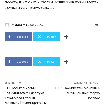
freeway/#:~:text=In%20fact%2C%20the%20Katy%20Freeway,
a%20total%20of%2026%20lanes.
By
Mandmn
7 сар 25, 2025
0
Facebook
Twitter
Facebook
Twitter
өмнөх нийтлэл
Дараагийн нийтлэл
ЕТГ: Монгол Улсын
ЕТГ: Тажикистан-Монголын
Ерөнхийлөгч У.Хүрэлсүхэд
анхны бизнес форум
Тажикистан Улсын
боллоо
Мажлиси Намояндогон-ы