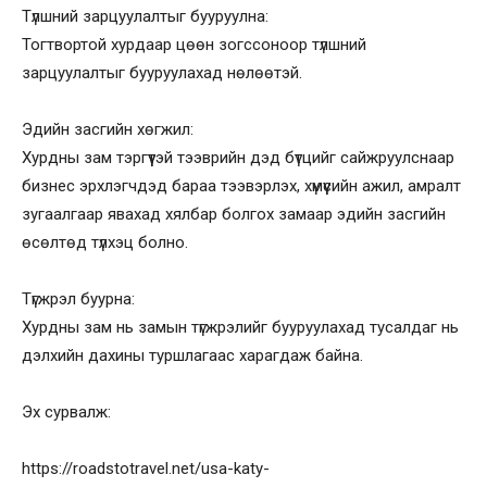
Түлшний зарцуулалтыг бууруулна:
Тогтвортой хурдаар цөөн зогссоноор түлшний
зарцуулалтыг бууруулахад нөлөөтэй.
Эдийн засгийн хөгжил:
Хурдны зам тэргүүтэй тээврийн дэд бүтцийг сайжруулснаар
бизнес эрхлэгчдэд бараа тээвэрлэх, хүмүүсийн ажил, амралт
зугаалгаар явахад хялбар болгох замаар эдийн засгийн
өсөлтөд түлхэц болно.
Түгжрэл буурна:
Хурдны зам нь замын түгжрэлийг бууруулахад тусалдаг нь
дэлхийн дахины туршлагаас харагдаж байна.
Эх сурвалж:
https://roadstotravel.net/usa-katy-