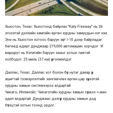
Хьюстон, Техас: Хьюстонд байрлах “Katy Freeway” нь 26
эгнээтэй дэлхийн хамгийн өргөн хурдны замуудын нэг юм.
Энэ нь Хьюстон хотоос баруун зүгт I-10 дээр байрладаг
бөгөөд өдөрт дунджаар 219,000 автомашин зорчдог. Уг
маршрут нь Кэтигийн баруун захыг хотын төвтэй
холбодог. 23 миль (37 км) үргэлжилдэг.
Даллас, Техас: Даллас хот болон бүс нутаг даяар үр
ашигтай тээвэрлэлтийг хөнгөвчлөх өргөн цар хүрээтэй
хурдны замын системээрээ алдартай.
Чикаго, Иллинойс: Чикагогийн хурдны замын сүлжээ ч мөн
адил алдартай. Дунджаас дээгүүр хурдны замын дэд
бүтэцтэй хотын тоонд ордог.