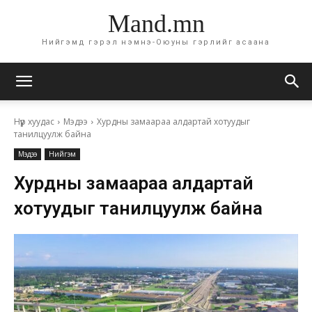
Mand.mn
Нийгэмд гэрэл нэмнэ-Оюуны гэрлийг асаана
Нүүр хуудас
Мэдээ
Хурдны замаараа алдартай хотуудыг
танилцуулж байна
Мэдээ
Нийгэм
Хурдны замаараа алдартай
хотуудыг танилцуулж байна