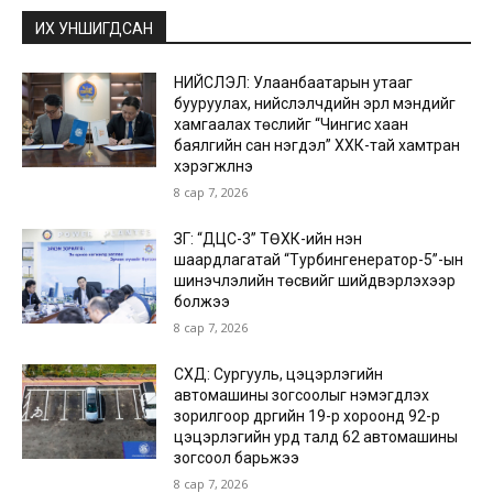
ИХ УНШИГДСАН
НИЙСЛЭЛ: Улаанбаатарын утааг
бууруулах, нийслэлчүүдийн эрүүл мэндийг
хамгаалах төслийг “Чингис хаан
баялгийн сан нэгдэл” ХХК-тай хамтран
хэрэгжүүлнэ
8 сар 7, 2026
ЗГ: “ДЦС-3” ТӨХК-ийн нэн
шаардлагатай “Турбингенератор-5”-ын
шинэчлэлийн төсвийг шийдвэрлэхээр
болжээ
8 сар 7, 2026
СХД: Сургууль, цэцэрлэгийн
автомашины зогсоолыг нэмэгдүүлэх
зорилгоор дүүргийн 19-р хороонд 92-р
цэцэрлэгийн урд талд 62 автомашины
зогсоол барьжээ
8 сар 7, 2026