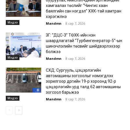
бууруулах, нийслэлчүүдийн эрүүл мэндийг
хамгаалах төслийг “Чингис хаан
баялгийн сан нэгдэл” ХХК-тай хамтран
хэрэгжүүлнэ
Мэдээ
Mandmn
-
8 сар 7, 2026
ЗГ: “ДЦС-3” ТӨХК-ийн нэн
шаардлагатай “Турбингенератор-5”-ын
шинэчлэлийн төсвийг шийдвэрлэхээр
болжээ
Мэдээ
Mandmn
-
8 сар 7, 2026
СХД: Сургууль, цэцэрлэгийн
автомашины зогсоолыг нэмэгдүүлэх
зорилгоор дүүргийн 19-р хороонд 92-р
цэцэрлэгийн урд талд 62 автомашины
зогсоол барьжээ
Мэдээ
Mandmn
-
8 сар 7, 2026