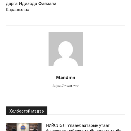
дарга Идизода Файзали
бараалхлаа
Mandmn
https://mand.mn/
Холбоотой мэдээ
НИЙСЛЭЛ: Улаанбаатарын утааг