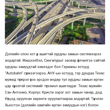
Дэлхийн олон хот үр ашигтай хурдны замын системээрээ
алдартай. Жишээлбэл, Сингапурыг засвар үйлчилгээ сайтай
хурдны замуудтай хэмээдэг бол Германы хотууд
“Autobahn” сүлжээгээрээ, АНУ-ын хотууд, тэр дундаа Техас
мужид түгжрэл үүсэх эрсдэл өндөр тул хурдны замын өргөн
цар хүрээтэй системийг түгээмэл ашигладаг. Техас мужийн
Сан Антонио, Корпус Кристи зэрэг хот замын чанар, дэд
бүтцэд оруулсан хөрөнгө оруулалтаараа алдартай. Түүнчлэн
Хьюстон (дэлхийн хамгийн өргөн замуудын нэг) болон