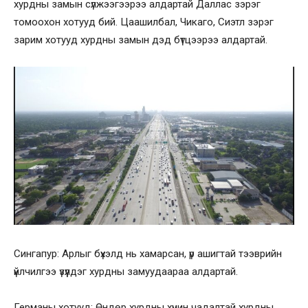
хурдны замын сүлжээгээрээ алдартай Даллас зэрэг
томоохон хотууд бий. Цаашилбал, Чикаго, Сиэтл зэрэг
зарим хотууд хурдны замын дэд бүтцээрээ алдартай.
Сингапур: Арлыг бүхэлд нь хамарсан, үр ашигтай тээврийн
үйлчилгээ үзүүлдэг хурдны замуудаараа алдартай.
Германы хотууд: Өндөр хурдны хүчин чадалтай хурдны