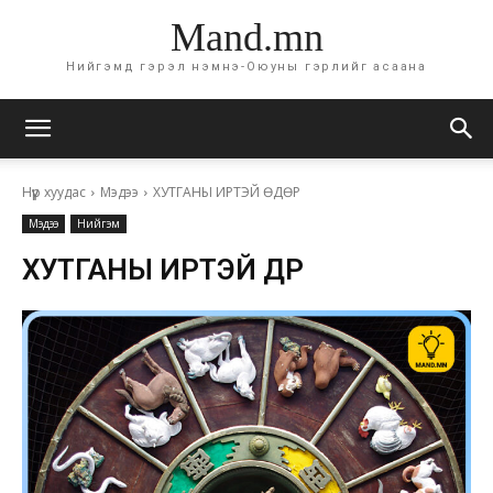
Mand.mn
Нийгэмд гэрэл нэмнэ-Оюуны гэрлийг асаана
Нүүр хуудас
Мэдээ
ХУТГАНЫ ИРТЭЙ ӨДӨР
Мэдээ
Нийгэм
ХУТГАНЫ ИРТЭЙ ӨДӨР