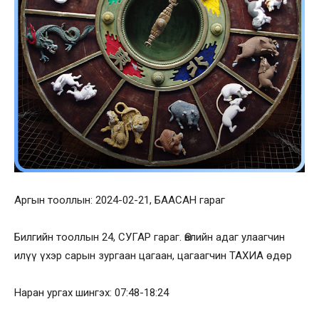
Аргын тооллын: 2024-02-21, БААСАН гараг
Билгийн тооллын 24, СУГАР гараг. Өвлийн адаг улаагчин
илүү үхэр сарын зургаан цагаан, цагаагчин ТАХИА өдөр
Наран ургах шингэх: 07:48-18:24