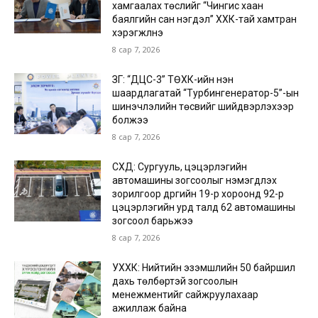
хамгаалах төслийг “Чингис хаан
баялгийн сан нэгдэл” ХХК-тай хамтран
хэрэгжүүлнэ
8 сар 7, 2026
ЗГ: “ДЦС-3” ТӨХК-ийн нэн
шаардлагатай “Турбингенератор-5”-ын
шинэчлэлийн төсвийг шийдвэрлэхээр
болжээ
8 сар 7, 2026
СХД: Сургууль, цэцэрлэгийн
автомашины зогсоолыг нэмэгдүүлэх
зорилгоор дүүргийн 19-р хороонд 92-р
цэцэрлэгийн урд талд 62 автомашины
зогсоол барьжээ
8 сар 7, 2026
УХХК: Нийтийн эзэмшлийн 50 байршил
дахь төлбөртэй зогсоолын
менежментийг сайжруулахаар
ажиллаж байна