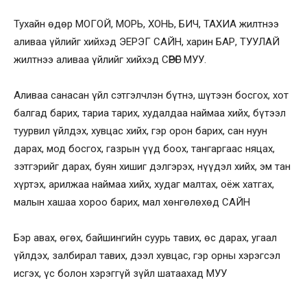
Тухайн өдөр МОГОЙ, МОРЬ, ХОНЬ, БИЧ, ТАХИА жилтнээ
аливаа үйлийг хийхэд ЭЕРЭГ САЙН, харин БАР, ТУУЛАЙ
жилтнээ аливаа үйлийг хийхэд СӨРӨГ МУУ.
Аливаа санасан үйл сэтгэлчлэн бүтнэ, шүтээн босгох, хот
балгад барих, тариа тарих, худалдаа наймаа хийх, бүтээл
туурвил үйлдэх, хувцас хийх, гэр орон барих, сан нуун
дарах, мод босгох, газрын үүд боох, тангаргаас няцах,
зэтгэрийг дарах, буян хишиг дэлгэрэх, нүүдэл хийх, эм тан
хүртэх, арилжаа наймаа хийх, худаг малтах, оёж хатгах,
малын хашаа хороо барих, мал хөнгөлөхөд САЙН
Бэр авах, өгөх, байшингийн суурь тавих, өс дарах, угаал
үйлдэх, залбирал тавих, дээл хувцас, гэр орны хэрэгсэл
исгэх, үс болон хэрэггүй зүйл шатаахад МУУ