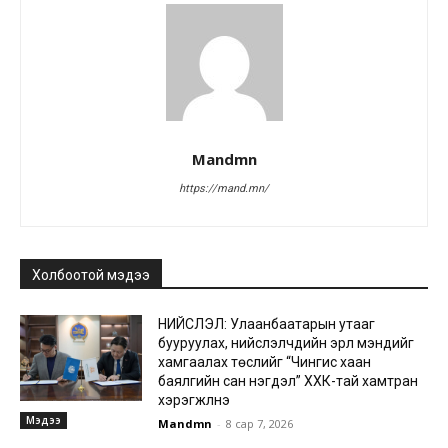
Mandmn
https://mand.mn/
Холбоотой мэдээ
НИЙСЛЭЛ: Улаанбаатарын утааг
бууруулах, нийслэлчүүдийн эрүүл мэндийг
хамгаалах төслийг “Чингис хаан
баялгийн сан нэгдэл” ХХК-тай хамтран
хэрэгжүүлнэ
Мэдээ
Mandmn
-
8 сар 7, 2026