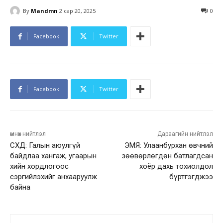
By
Mandmn
2 сар 20, 2025
0
Facebook
Twitter
Facebook
Twitter
өмнөх нийтлэл
Дараагийн нийтлэл
СХД: Галын аюулгүй
ЭМЯ: Улаанбурхан өвчний
байдлаа хангаж, угаарын
зөөвөрлөгдөн батлагдсан
хийн хордлогоос
хоёр дахь тохиолдол
сэргийлэхийг анхааруулж
бүртгэгджээ
байна