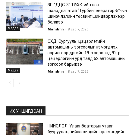
ЗГ: “ДЦС-3” ТӨХК-ийн нэн
шаардлагатай “Турбингенератор-5”-ын
шинэчлэлийн төсвийг шийдвэрлэхээр
болжээ
Мэдээ
Mandmn
-
8 сар 7, 2026
СХД: Сургууль, цэцэрлэгийн
автомашины зогсоолыг нэмэгдүүлэх
зорилгоор дүүргийн 19-р хороонд 92-р
цэцэрлэгийн урд талд 62 автомашины
зогсоол барьжээ
Мэдээ
Mandmn
-
8 сар 7, 2026
ИХ УНШИГДСАН
НИЙСЛЭЛ: Улаанбаатарын утааг
бууруулах, нийслэлчүүдийн эрүүл мэндийг