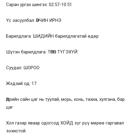
Саран ургах шингэх: 02:57-10:51
Үс засуулбал: ӨВЧИН ИРНЭ
Барилдлага: ШИДИЙН барилдлагатай өдөр
Шүтэн барилдлага: ТӨРӨН ТҮГЭХҮЙ
Суудал: ШОРОО
Жэдзий од: 17
Өдрийн сайн цаг нь туулай, морь, хонь, тахиа, хулгана, бар
цаг
Хол газар яваар одогсод ХОЙД зүг рүү мөрөө гаргавал
зохистой.