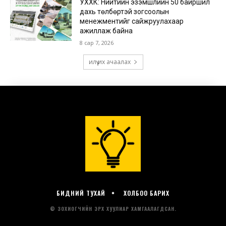
БИДНИЙ ТУХАЙ
ХОЛБОО БАРИХ
© ЗОХИОГЧИЙН ЭРХ ХУУЛИАР ХАМГААЛАГДСАН.