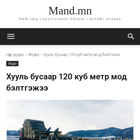
Mand.mn
Нийгэмд гэрэл нэмнэ-Оюуны гэрлийг асаана
Нүүр хуудас
Мэдээ
Хууль бусаар 120 куб метр мод бэлтгэжээ
Мэдээ
Хууль бусаар 120 куб метр мод
бэлтгэжээ