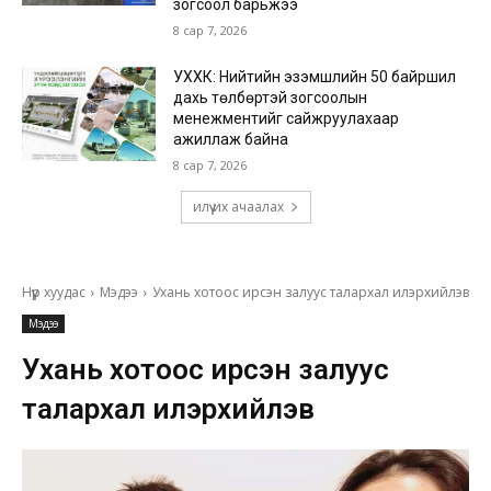
зогсоол барьжээ
8 сар 7, 2026
УХХК: Нийтийн эзэмшлийн 50 байршил
дахь төлбөртэй зогсоолын
менежментийг сайжруулахаар
ажиллаж байна
8 сар 7, 2026
илүү их ачаалах