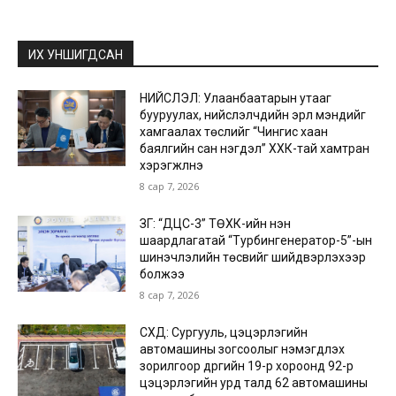
ИХ УНШИГДСАН
НИЙСЛЭЛ: Улаанбаатарын утааг
бууруулах, нийслэлчүүдийн эрүүл мэндийг
хамгаалах төслийг “Чингис хаан
баялгийн сан нэгдэл” ХХК-тай хамтран
хэрэгжүүлнэ
8 сар 7, 2026
ЗГ: “ДЦС-3” ТӨХК-ийн нэн
шаардлагатай “Турбингенератор-5”-ын
шинэчлэлийн төсвийг шийдвэрлэхээр
болжээ
8 сар 7, 2026
СХД: Сургууль, цэцэрлэгийн
автомашины зогсоолыг нэмэгдүүлэх
зорилгоор дүүргийн 19-р хороонд 92-р
цэцэрлэгийн урд талд 62 автомашины