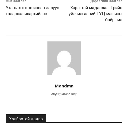
өмнөх нийтлэл
Дараагийн нийтлэл
Ухань хотоос ирсэн залуус
Хэрэгтэй мэдээлэл: Төрийн
талархал илэрхийлэв
үйлчилгээний ТҮЦ машины
байршил
Mandmn
https://mand.mn/
Холбоотой мэдээ