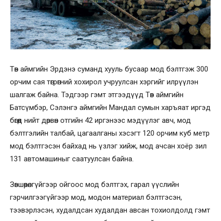
Төв аймгийн Эрдэнэ суманд хууль бусаар мод бэлтгэж 300
орчим сая төгрөгний хохирол учруулсан хэргийг илрүүлэн
шалгаж байна. Тэдгээр гэмт этгээдүүд Төв аймгийн
Батсүмбэр, Сэлэнгэ аймгийн Мандал сумын харъяат иргэд
бөгөөд нийт дөрвөн отгийн 42 иргэнээс мэдүүлэг авч, мод
бэлтгэлийн талбай, цагаалганы хэсэгт 120 орчим куб метр
мод бэлтгэсэн байхад нь үзлэг хийж, мод ачсан хоёр зил
131 автомашиныг саатуулсан байна.
Зөвшөөрөлгүйгээр ойгоос мод бэлтгэх, гарал үүслийн
гэрчилгээгүйгээр мод, модон материал бэлтгэсэн,
тээвэрлэсэн, худалдсан худалдан авсан тохиолдолд гэмт