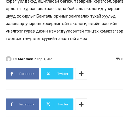
хэрэг үйлдэхэд ашигласан багаж, тээврийн хэрэгсэл, хөрөнгө,
орлогыг хураан авахаас гадна байгаль экологид учирсан
шууд хохирлыг Байгаль орчныг хамгаалах тухай хуульд
зааснаар учирсан хохирлыг ойн экологи, эдийн засгийн
үнэлгээг гурав дахин нэмэгдүүлсэнтэй тэнцэх хэмжээгээр
тооцож төлүүлдэг хуулийн заалттай ажээ.
By
Mandmn
2 сар 3, 2020
0
Facebook
Twitter
Facebook
Twitter