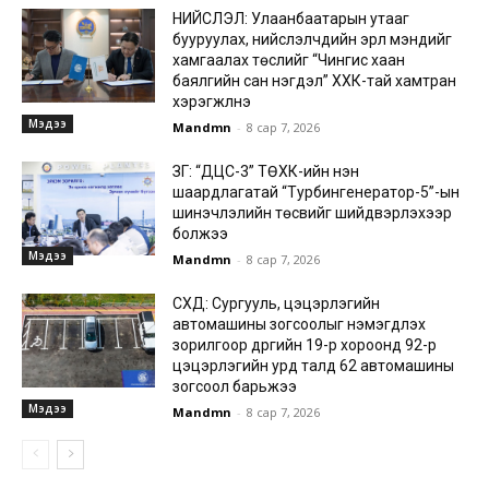
НИЙСЛЭЛ: Улаанбаатарын утааг
бууруулах, нийслэлчүүдийн эрүүл мэндийг
хамгаалах төслийг “Чингис хаан
баялгийн сан нэгдэл” ХХК-тай хамтран
хэрэгжүүлнэ
Мэдээ
Mandmn
-
8 сар 7, 2026
ЗГ: “ДЦС-3” ТӨХК-ийн нэн
шаардлагатай “Турбингенератор-5”-ын
шинэчлэлийн төсвийг шийдвэрлэхээр
болжээ
Мэдээ
Mandmn
-
8 сар 7, 2026
СХД: Сургууль, цэцэрлэгийн
автомашины зогсоолыг нэмэгдүүлэх
зорилгоор дүүргийн 19-р хороонд 92-р
цэцэрлэгийн урд талд 62 автомашины
зогсоол барьжээ
Мэдээ
Mandmn
-
8 сар 7, 2026