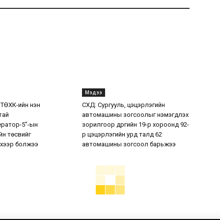
Мэдээ
 ТӨХК-ийн нэн
СХД: Сургууль, цэцэрлэгийн
тай
автомашины зогсоолыг нэмэгдүүлэх
ератор-5”-ын
зорилгоор дүүргийн 19-р хороонд 92-
н төсвийг
р цэцэрлэгийн урд талд 62
хээр болжээ
автомашины зогсоол барьжээ