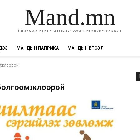
Mand.mn
Нийгэмд гэрэл нэмнэ-Оюуны гэрлийг асаана
ДЭЭ
МАНДЫН ПАПРИКА
МАНДЫН БҮТЭЭЛ
омжлоорой
 болгоомжлоорой