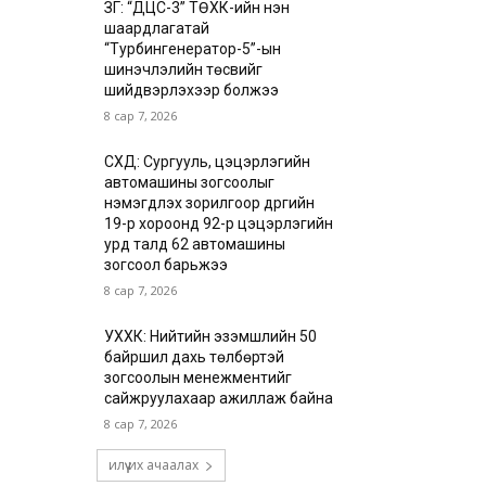
ЗГ: “ДЦС-3” ТӨХК-ийн нэн
шаардлагатай
“Турбингенератор-5”-ын
шинэчлэлийн төсвийг
шийдвэрлэхээр болжээ
8 сар 7, 2026
СХД: Сургууль, цэцэрлэгийн
автомашины зогсоолыг
нэмэгдүүлэх зорилгоор дүүргийн
19-р хороонд 92-р цэцэрлэгийн
урд талд 62 автомашины
зогсоол барьжээ
8 сар 7, 2026
УХХК: Нийтийн эзэмшлийн 50
байршил дахь төлбөртэй
зогсоолын менежментийг
сайжруулахаар ажиллаж байна
8 сар 7, 2026
илүү их ачаалах