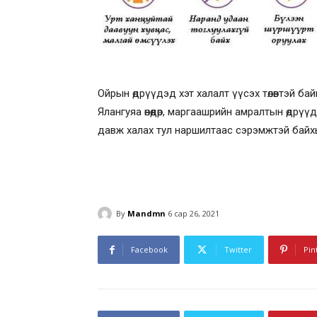
Ойрын өдрүүдэд хэт халалт үүсэх төлөвтэй 
Ялангуяа өнөөдөр, маргаашрийн амралтын өдрү
давж халах тул наршилтаас сэрэмжтэй байх
By
Mandmn
6 сар 26, 2021
Facebook
Twitter
Pin