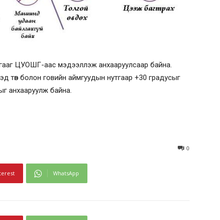
байгааг ЦУОШГ-аас мэдээллэж анхааруулсаар байна.
үдэд төв болон говийн аймгуудын нутгаар +30 градусыг
ыг анхааруулж байна.
0
terest
WhatsApp