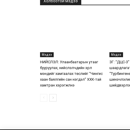
Холбоотой мэдээ
Мэдээ
Мэдээ
НИЙСЛЭЛ: Улаанбаатарын утааг
ЗГ: “ДЦС-3”
бууруулах, нийслэлчүүдийн эрүүл
шаардлага
мэндийг хамгаалах төслийг “Чингис
“Турбинген
хаан баялгийн сан нэгдэл” ХХК-тай
шинэчлэлий
хамтран хэрэгжүүлнэ
шийдвэрлэ