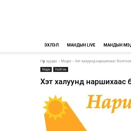
ЭХЛЭЛ
МАНДЫН LIVE
МАНДЫН МЭ
Нүүр хуудас
Мэдээ
Хэт халуунд наршихаас болго
Мэдээ
Нийгэм
Хэт халуунд наршихаас