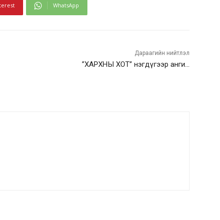
terest
WhatsApp
Дараагийн нийтлэл
”ХАРХНЫ ХОТ” нэгдүгээр анги…