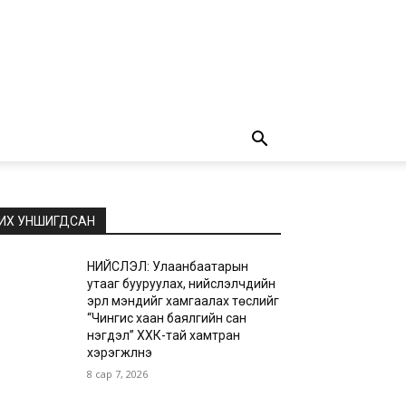
ИХ УНШИГДСАН
НИЙСЛЭЛ: Улаанбаатарын
утааг бууруулах, нийслэлчүүдийн
эрүүл мэндийг хамгаалах төслийг
“Чингис хаан баялгийн сан
нэгдэл” ХХК-тай хамтран
хэрэгжүүлнэ
8 сар 7, 2026