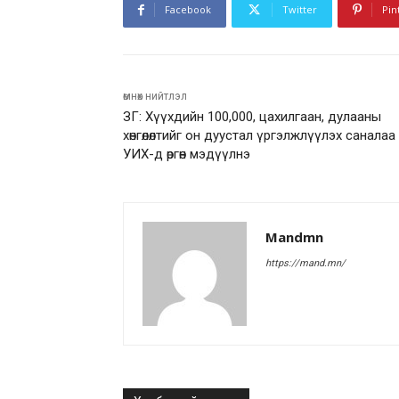
Facebook
Twitter
Pin
өмнөх нийтлэл
ЗГ: Хүүхдийн 100,000, цахилгаан, дулааны
хөнгөлөлтийг он дуустал үргэлжлүүлэх саналаа
УИХ-д өргөн мэдүүлнэ
Mandmn
https://mand.mn/