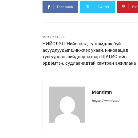
Facebook
Twitter
Pin
өмнөх нийтлэл
НИЙСЛЭЛ: Нийслэлд тулгамдаж буй
асуудлуудыг шинжлэх ухаан, инновацад
тулгуурлан шийдвэрлэхээр ШУТИС-ийн
эрдэмтэн, судлаачидтай хамтран ажиллана
Mandmn
https://mand.mn/