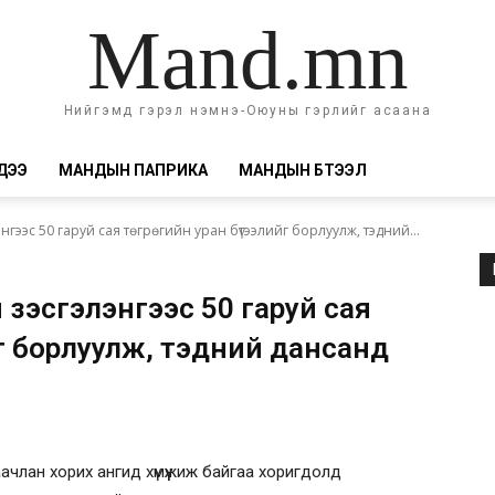
Mand.mn
Нийгэмд гэрэл нэмнэ-Оюуны гэрлийг асаана
ДЭЭ
МАНДЫН ПАПРИКА
МАНДЫН БҮТЭЭЛ
лэнгээс 50 гаруй сая төгрөгийн уран бүтээлийг борлуулж, тэдний...
н үзэсгэлэнгээс 50 гаруй сая
йг борлуулж, тэдний дансанд
аачлан хорих ангид хүмүүжиж байгаа хоригдолд