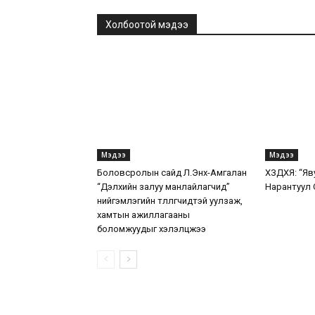
Холбоотой мэдээ
Мэдээ
Мэдээ
Боловсролын сайд Л.Энх-Амгалан
ХЗДХЯ: “Яв
“Дэлхийн залуу манлайлагчид”
Нарантуул 
нийгэмлэгийн төлөөлөгчидтэй уулзаж,
хамтын ажиллагааны
боломжуудыг хэлэлцжээ