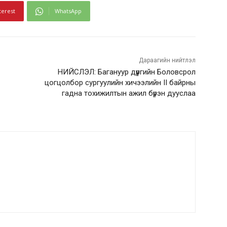
terest
WhatsApp
Дараагийн нийтлэл
НИЙСЛЭЛ: Багануур дүүргийн Боловсрол
цогцолбор сургуулийн хичээлийн II байрны
гадна тохижилтын ажил бүрэн дууслаа