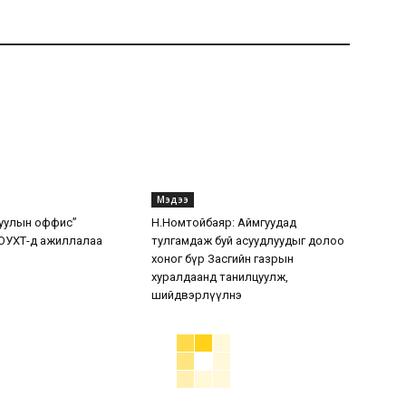
Мэдээ
уулын оффис”
Н.Номтойбаяр: Аймгуудад
ОУХТ-д ажиллалаа
тулгамдаж буй асуудлуудыг долоо
хоног бүр Засгийн газрын
хуралдаанд танилцуулж,
шийдвэрлүүлнэ