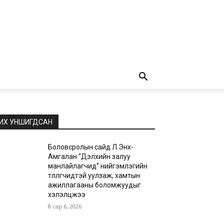
ИХ УНШИГДСАН
Боловсролын сайд Л.Энх-
Амгалан “Дэлхийн залуу
манлайлагчид” нийгэмлэгийн
төлөөлөгчидтэй уулзаж, хамтын
ажиллагааны боломжуудыг
хэлэлцжээ
8 сар 6, 2026