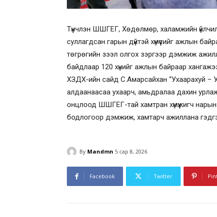
Түүнчлэн ШШГЕГ, Хөдөлмөр, халамжийн үйлчи
суллагдсан гарын дүйтэй хүмүүсийг ажлын байр
төгрөгийн зээл олгох зэргээр дэмжиж ажилла
байдлаар 120 хүнийг ажлын байраар хангажэ
ХЗДХ-ийн сайд С.Амарсайхан “Ухаарахуй – Урл
алдаанаасаа ухаарч, амьдралаа дахин урлаж 
онцлоод ШШГЕГ-тай хамтран хүмүүжигч нарын ура
бодлогоор дэмжиж, хамтарч ажиллана гэдгэ
By
Mandmn
5 сар 8, 2026
Facebook
Twitter
Pin