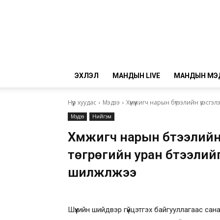
ЭХЛЭЛ
МАНДЫН LIVE
МАНДЫН МЭ
Нүүр хуудас
Мэдээ
Хүмүүжигч нарын бүтээлийн үзэсгэ
Мэдээ
Нийгэм
Хүмүүжигч нарын бүтээлий
төгрөгийн уран бүтээли
шилжүүлжээ
Шүүхийн шийдвэр гүйцэтгэх байгууллагаас сан