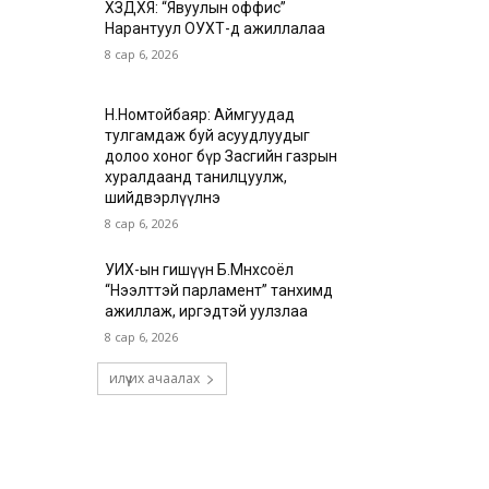
ХЗДХЯ: “Явуулын оффис”
Нарантуул ОУХТ-д ажиллалаа
8 сар 6, 2026
Н.Номтойбаяр: Аймгуудад
тулгамдаж буй асуудлуудыг
долоо хоног бүр Засгийн газрын
хуралдаанд танилцуулж,
шийдвэрлүүлнэ
8 сар 6, 2026
УИХ-ын гишүүн Б.Мөнхсоёл
“Нээлттэй парламент” танхимд
ажиллаж, иргэдтэй уулзлаа
8 сар 6, 2026
илүү их ачаалах