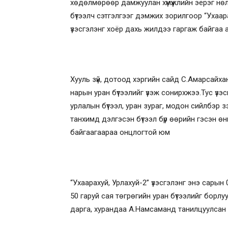
хөдөлмөрөөр дамжуулан хүмүүжлийн эерэг нөлөө
бүтээлч сэтгэлгээг дэмжих зорилгоор “Ухаара
үзэсгэлэнг хоёр дахь жилдээ гаргаж байгаа 
Хууль зүй, дотоод хэргийн сайд С.Амарсайхан 
нарын уран бүтээлийг үзэж сонирхжээ.Тус үзэс
урлалын бүтээл, уран зураг, модон сийлбэр з
танхимд дэлгэсэн бүтээл бүр өөрийн гэсэн өн
байгаагаараа онцлогтой юм
“Ухаарахуй, Урлахуй-2” үзэсгэлэнг энэ сарын
50 гаруй сая төгрөгийн уран бүтээлийг борлу
дарга, хурандаа А.Намсаманд танилцуулсан 