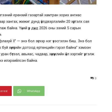
лгээний ерөнхий газартай хамтран хорих ангиас
аар хангах, жижиг дунд үйлдвэрлэлийн 20 хүртэлх сая
ж байна. Үүний үр дүнд 2026 оны эхний 5 сарын
э.
ахуй II” — энэ бол зүгээр нэг үзэсгэлэн биш. Энэ бол
буй хүмүүсийн дотоод ертөнцийн гэрэл байна” хэмээн
н бүтээл, авьяас, чадвар, хүмүүжлийн үйл хэргийг үргэлж
э илэрхийлсэн байна.
0
terest
WhatsApp