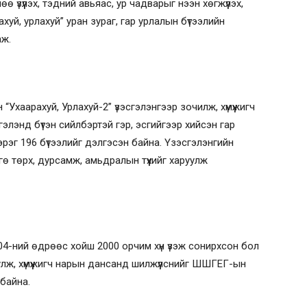
 үзүүлэх, тэдний авьяас, ур чадварыг нээн хөгжүүлэх,
хуй, урлахуй” уран зураг, гар урлалын бүтээлийн
аж.
“Ухаарахуй, Урлахуй-2” үзэсгэлэнгээр зочилж, хүмүүжигч
гэлэнд бүтэн сийлбэртэй гэр, эсгийгээр хийсэн гар
эрэг 196 бүтээлийг дэлгэсэн байна. Үзэсгэлэнгийн
гө төрх, дурсамж, амьдралын түүхийг харуулж
 04-ний өдрөөс хойш 2000 орчим хүн үзэж сонирхсон бол
улж, хүмүүжигч нарын дансанд шилжүүлснийг ШШГЕГ-ын
байна.