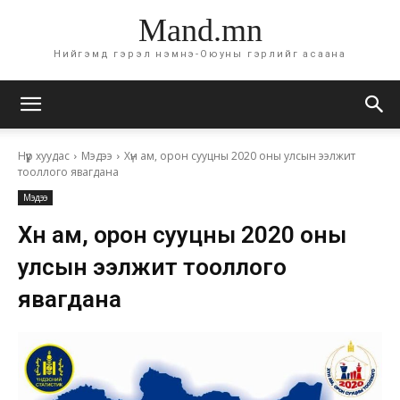
Mand.mn
Нийгэмд гэрэл нэмнэ-Оюуны гэрлийг асаана
Нүүр хуудас
Мэдээ
Хүн ам, орон сууцны 2020 оны улсын ээлжит
тооллого явагдана
Мэдээ
Хүн ам, орон сууцны 2020 оны
улсын ээлжит тооллого
явагдана