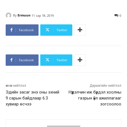
By
Ermuun
11 сар 18, 2019
0
Facebook
Twitter
Facebook
Twitter
өмнөх нийтлэл
Дараагийн нийтлэл
Эдийн засаг энэ оны эхний
Нүүдэлчин иж бүрдэл хоолны
9 сарын байдлаар 6.3
газрын үйл ажиллагааг
хувиар өсчээ
зогсоолоо