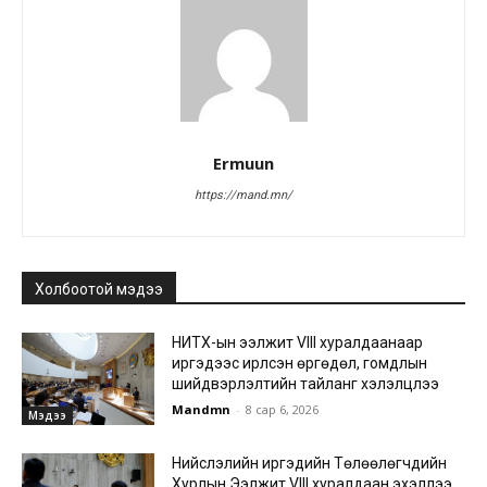
Ermuun
https://mand.mn/
Холбоотой мэдээ
НИТХ-ын ээлжит VIII хуралдаанаар
иргэдээс ирүүлсэн өргөдөл, гомдлын
шийдвэрлэлтийн тайланг хэлэлцлээ
Mandmn
-
8 сар 6, 2026
Мэдээ
Нийслэлийн иргэдийн Төлөөлөгчдийн
Хурлын Ээлжит VIII хуралдаан эхэллээ