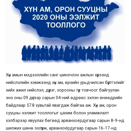
Хүн амын мэдээллийн санг шинэчлэх ажлын хүрээнд
нийслэлийн хэмжээнд хүн ам, өрхийн урьдчилсан бүртгэлийг
хийх ажил нийслэл, дүүрэг, хорооны түр товчоог байгуулан
энэ оны 09 дүгээр сарын 04-ний өдрөөс эхлэн өнөөдрийн
байдлаар 57.8 хувьтай явагдаж байгаа аж. Хүн ам, орон
сууцны ээлжит тооллогыг цахим болон уламжлалт
хэлбэрээр явуулах бөгөөд арванхоёрдугаар сарын 8-9-нд
шилжих шөнө эхлүүлж, арванхоёрдугаар сарын 16-17-нд