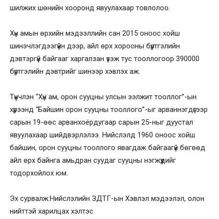
шилжих шөнийн хооронд явуулахаар товлолоо.
Хүн амын өрхийн мэдээллийн сан 2015 оноос хойш
шинэчлэгдээгүйн дээр, айл өрх хорооны бүртгэлийн
дэвтэргүй байгааг харгалзан үзэж тус тооллогоор 390000
бүртгэлийн дэвтрийг шинээр хэвлэх аж.
Түүнчлэн “Хүн ам, орон сууцны улсын ээлжит тооллог”-ын
хүрээнд “Байшин орон сууцны тооллого”-ыг арваннэгдүгээр
сарын 19-өөс арванхоёрдугаар сарын 25-ныг дуустал
явуулахаар шийдвэрлэлээ. Нийслэлд 1960 оноос хойш
байшин, орон сууцны тооллого явагдаж байгаагүй бөгөөд
айл өрх байнга амьдран суудаг сууцны нэгжүүдийг
тодорхойлох юм.
Эх сурвалж:Нийслэлийн ЗДТГ-ын Хэвлэл мэдээлэл, олон
нийттэй харилцах хэлтэс