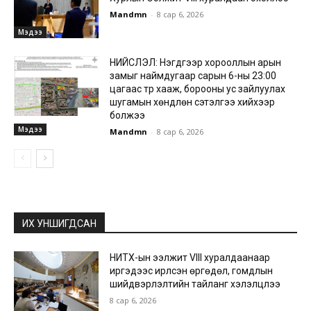
Mandmn
-
8 сар 6, 2026
Мэдээ
НИЙСЛЭЛ: Нэгдүгээр хорооллын арын
замыг наймдугаар сарын 6-ны 23:00
цагаас түр хааж, борооны ус зайлуулах
шугамын хөндлөн сэтэлгээ хийхээр
болжээ
Мэдээ
Mandmn
-
8 сар 6, 2026
ИХ УНШИГДСАН
НИТХ-ын ээлжит VIII хуралдаанаар
иргэдээс ирүүлсэн өргөдөл, гомдлын
шийдвэрлэлтийн тайланг хэлэлцлээ
8 сар 6, 2026