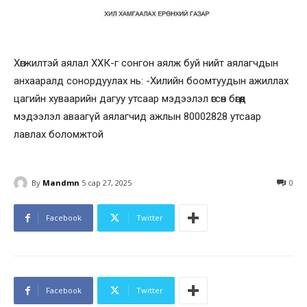
Хөгжилтэй аялал ХХК-г сонгон аялж буй нийт аялагчдын
анхааралд сонордуулах нь: -Хилийн боомтуудын ажиллах
цагийн хуваарийн дагуу утсаар мэдээлэл өгсөн бөгөөд
мэдээлэл аваагүй аялагчид ажлын 80002828 утсаар
лавлах боломжтой
By
Mandmn
5 сар 27, 2025
0
Facebook
Twitter
Facebook
Twitter