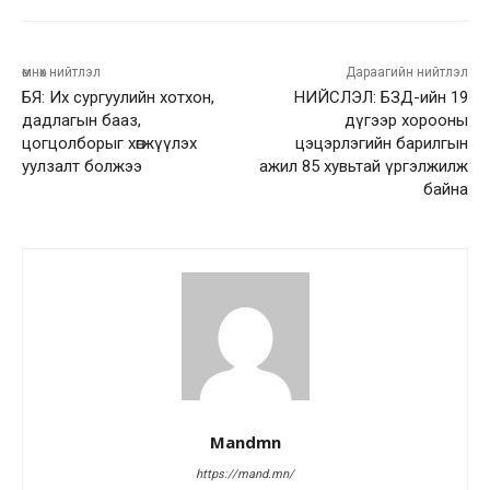
өмнөх нийтлэл
Дараагийн нийтлэл
БЯ: Их сургуулийн хотхон,
НИЙСЛЭЛ: БЗД-ийн 19
дадлагын бааз,
дүгээр хорооны
цогцолборыг хөгжүүлэх
цэцэрлэгийн барилгын
уулзалт болжээ
ажил 85 хувьтай үргэлжилж
байна
Mandmn
https://mand.mn/