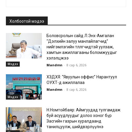
Холбоотой мэдээ
Боловсролын сайд Л.Энх-Амгалан
“Дэлхийн залуу манлайлагчид”
нийгэмлэгийн төлөөлөгчидтэй уулзаж,
хамтын ажиллагааны боломжуудыг
хэлэлцжээ
Мэдээ
Mandmn
-
8 сар 6, 2026
ХЗДХЯ: “Явуулын оффис” Нарантуул
ОУХТ-д ажиллалаа
Mandmn
-
8 сар 6, 2026
Мэдээ
Н.Номтойбаяр: Аймгуудад тулгамдаж
буй асуудлуудыг долоо хоног бүр
Засгийн газрын хуралдаанд
танилцуулж, шийдвэрлүүлнэ