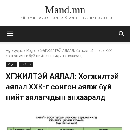
Mand.mn
Нийгэмд гэрэл нэмнэ-Оюуны гэрлийг асаана
Нүүр хуудас
Мэдээ
ХӨГЖИЛТЭЙ АЯЛАЛ: Хөгжилтэй аялал ХХК-г
сонгон аялж буй нийт аялагчдын анхааралд
Мэдээ
Нийгэм
ХӨГЖИЛТЭЙ АЯЛАЛ: Хөгжилтэй
аялал ХХК-г сонгон аялж буй
нийт аялагчдын анхааралд