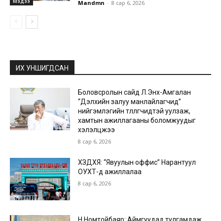
Мэдээ
Mandmn
-
8 сар 6, 2026
ИХ УНШИГДСАН
Боловсролын сайд Л.Энх-Амгалан
“Дэлхийн залуу манлайлагчид”
нийгэмлэгийн төлөөлөгчидтэй уулзаж,
хамтын ажиллагааны боломжуудыг
хэлэлцжээ
8 сар 6, 2026
ХЗДХЯ: “Явуулын оффис” Нарантуул
ОУХТ-д ажиллалаа
8 сар 6, 2026
Н.Номтойбаяр: Аймгуудад тулгамдаж