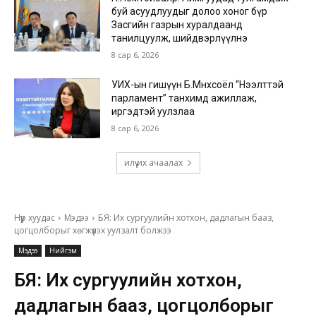
буй асуудлуудыг долоо хоног бүр
Засгийн газрын хуралдаанд
танилцуулж, шийдвэрлүүлнэ
8 сар 6, 2026
УИХ-ын гишүүн Б.Мөнхсоёл “Нээлттэй
парламент” танхимд ажиллаж,
иргэдтэй уулзлаа
8 сар 6, 2026
илүү их ачаалах