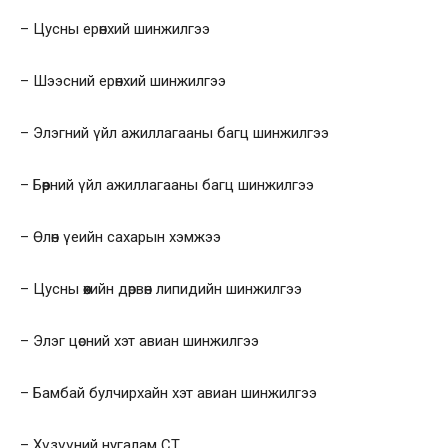
– Цусны ерөнхий шинжилгээ
– Шээсний ерөнхий шинжилгээ
– Элэгний үйл ажиллагааны багц шинжилгээ
– Бөөрний үйл ажиллагааны багц шинжилгээ
– Өлөн үеийн сахарын хэмжээ
– Цусны өөхийн дөрвөн липидийн шинжилгээ
– Элэг цөсний хэт авиан шинжилгээ
– Бамбай булчирхайн хэт авиан шинжилгээ
– Хүзүүний нугалам СТ