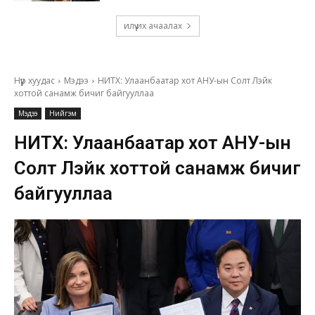
илүү их ачаалах