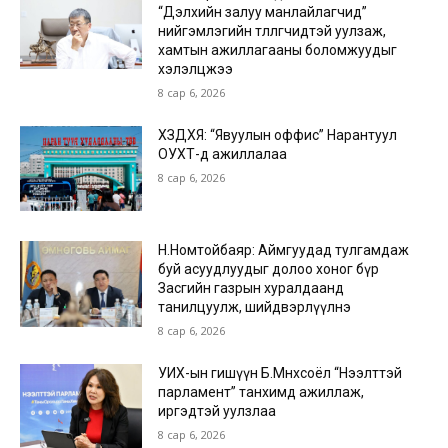
“Дэлхийн залуу манлайлагчид”
нийгэмлэгийн төлөөлөгчидтэй уулзаж,
хамтын ажиллагааны боломжуудыг
хэлэлцжээ
8 сар 6, 2026
ХЗДХЯ: “Явуулын оффис” Нарантуул
ОУХТ-д ажиллалаа
8 сар 6, 2026
Н.Номтойбаяр: Аймгуудад тулгамдаж
буй асуудлуудыг долоо хоног бүр
Засгийн газрын хуралдаанд
танилцуулж, шийдвэрлүүлнэ
8 сар 6, 2026
УИХ-ын гишүүн Б.Мөнхсоёл “Нээлттэй
парламент” танхимд ажиллаж,
иргэдтэй уулзлаа
8 сар 6, 2026