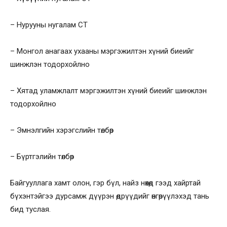
– Нурууны нугалам СТ
– Монгол анагаах ухааны мэргэжилтэн хүний биеийг
шинжлэн тодорхойлно
– Хятад уламжлалт мэргэжилтэн хүний биеийг шинжлэн
тодорхойлно
– Эмнэлгийн хэрэгслийн төлбөр
– Бүртгэлийн төлбөр
Байгууллага хамт олон, гэр бүл, найз нөхөд гээд хайртай
бүхэнтэйгээ дурсамж дүүрэн өдрүүдийг өнгөрүүлэхэд тань
бид туслая.