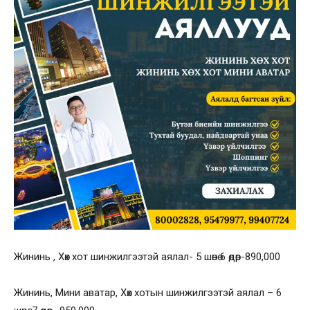
Жининь , Хөх хот шинжилгээтэй аялал- 5 шөнө 6 өдөр-890,000
Жининь, Мини аватар, Хөх хотын шинжилгээтэй аялал – 6