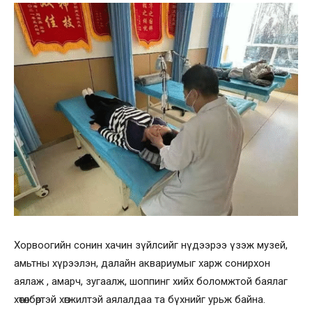
Хорвоогийн сонин хачин зүйлсийг нүдээрээ үзэж музей,
амьтны хүрээлэн, далайн аквариумыг харж сонирхон
аялаж , амарч, зугаалж, шоппинг хийх боломжтой баялаг
хөтөлбөртэй хөгжилтэй аялалдаа та бүхнийг урьж байна.