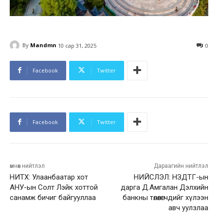
By
Mandmn
10 сар 31, 2025
0
Facebook
Twitter
Facebook
Twitter
өмнөх нийтлэл
Дараагийн нийтлэл
НИТХ: Улаанбаатар хот
НИЙСЛЭЛ: НЗДТГ-ын
АНУ-ын Солт Лэйк хоттой
дарга Д.Амгалан Дэлхийн
санамж бичиг байгууллаа
банкны төлөөлөгчдийг хүлээн
авч уулзлаа