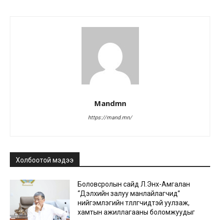
Mandmn
https://mand.mn/
Холбоотой мэдээ
Боловсролын сайд Л.Энх-Амгалан
“Дэлхийн залуу манлайлагчид”
нийгэмлэгийн төлөөлөгчидтэй уулзаж,
хамтын ажиллагааны боломжуудыг