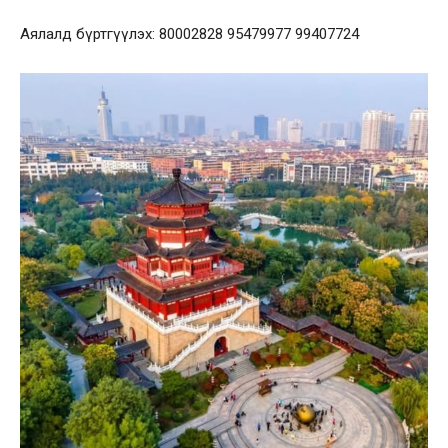
Аялалд бүртгүүлэх: 80002828 95479977 99407724