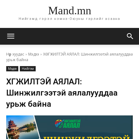
Mand.mn
Нийгэмд гэрэл нэмнэ-Оюуны гэрлийг асаана
Нүүр хуудас
Мэдээ
ХӨГЖИЛТЭЙ АЯЛАЛ: Шинжилгээтэй аялалууддаа
урьж байна
Мэдээ
Нийгэм
ХӨГЖИЛТЭЙ АЯЛАЛ:
Шинжилгээтэй аялалууддаа
урьж байна