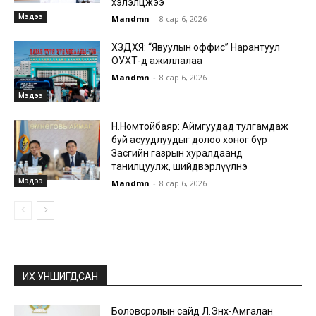
хэлэлцжээ
Мэдээ
Mandmn
-
8 сар 6, 2026
ХЗДХЯ: “Явуулын оффис” Нарантуул
ОУХТ-д ажиллалаа
Mandmn
-
8 сар 6, 2026
Мэдээ
Н.Номтойбаяр: Аймгуудад тулгамдаж
буй асуудлуудыг долоо хоног бүр
Засгийн газрын хуралдаанд
танилцуулж, шийдвэрлүүлнэ
Мэдээ
Mandmn
-
8 сар 6, 2026
ИХ УНШИГДСАН
Боловсролын сайд Л.Энх-Амгалан