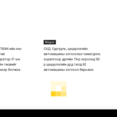
Мэдээ
 ТӨХК-ийн нэн
СХД: Сургууль, цэцэрлэгийн
тай
автомашины зогсоолыг нэмэгдүүлэх
ератор-5”-ын
зорилгоор дүүргийн 19-р хороонд 92-
н төсвийг
р цэцэрлэгийн урд талд 62
хээр болжээ
автомашины зогсоол барьжээ