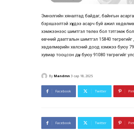
Эмнэлгийн хяналтад байдаг, байнгын асарга
бэрхшээлтэй хүүхдээ асарч буй ажил хөдөлмө
хэмжээнээс шимтгэл төлөх бол тэтгэмж бол
өвчний даатгалын шимтгэл 15840 төгрөгийг д
хөдөлмөрийн хөлсний доод хэмжээ буюу 792
хувиар тооцсон дүн буюу 91080 төгрөгийг ул
By
Mandmn
3 сар 18, 2025
Facebook
Twitter
Pin
Facebook
Twitter
Pin