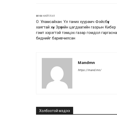
өмнөх нийтлэл
О. Уламсайхан: Үл таних хуурамч Фэйсбүүк
хаягтай хүн Эрүүгийн цагдаагийн газрын Кибер
гэмт хэрэгтэй тэмцэх газар гомдол гаргасн
биднийг баривчилсан
Mandmn
https://mand.mn/
Холбоотой мэдээ