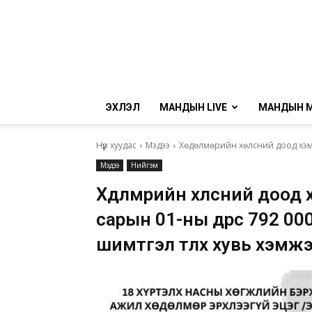
ЭХЛЭЛ
МАНДЫН LIVE
МАНДЫН 
Нүүр хуудас
Мэдээ
Хөдөлмөрийн хөлсний доод хэмжэ
Мэдээ
Нийгэм
Хөдөлмөрийн хөлсний доо
сарын 01-ны өдрөөс 792 000 т
шимтгэл төлөх хувь хэмжэ