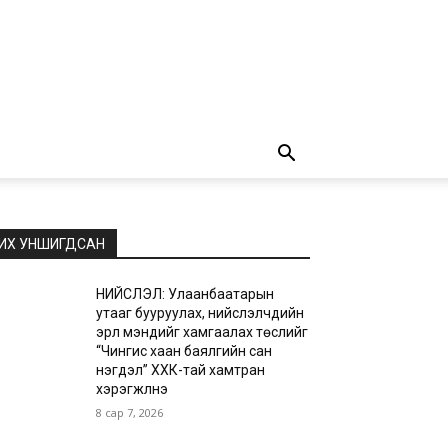
ИХ УНШИГДСАН
НИЙСЛЭЛ: Улаанбаатарын
утааг бууруулах, нийслэлчүүдийн
эрүүл мэндийг хамгаалах төслийг
“Чингис хаан баялгийн сан
нэгдэл” ХХК-тай хамтран
хэрэгжүүлнэ
8 сар 7, 2026