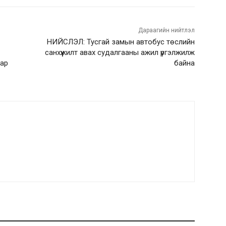
Дараагийн нийтлэл
НИЙСЛЭЛ: Тусгай замын автобус төслийн
санхүүжилт авах судалгааны ажил үргэлжилж
аар
байна