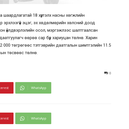
а шаардлагатай 18 хүртэлх насны хөгжлийн
р эрхлээгүй эцэг, эх хөдөлмөрийн хөлсний доод
он үйлдвэрлэлийн осол, мэргэжлээс шалтгаалсан
аатгуулагч өөрөө сар бүр хариуцан төлнө. Харин
 000 төгрөгөөс тэтгэврийн даатгалын шимтгэлийн 11.5
сын төсвөөс төлнө.
0
terest
WhatsApp
terest
WhatsApp