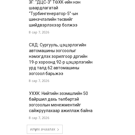
ЗГ: “ДЦС-3” ТӨХК-ийн нэн
шаардлагатай
“Турбингенератор-5”-ын
шинэчлэлийн төсвийг
шийдвэрлэхээр болжээ
8 сар 7, 2026
СХД: Сургууль, цэцэрлэгийн
автомашины зогсоолыг
нэмэгдүүлэх зорилгоор дүүргийн
19-р хороонд 92-р цэцэрлэгийн
урд талд 62 автомашины
зогсоол барьжээ
8 сар 7, 2026
УХХК: Нийтийн эзэмшлийн 50
байршил дахь төлбөртэй
зогсоолын менежментийг
сайжруулахаар ажиллаж байна
8 сар 7, 2026
илүү их ачаалах