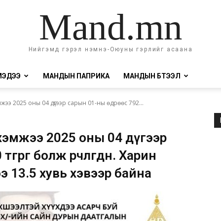
Mand.mn
Нийгэмд гэрэл нэмнэ-Оюуны гэрлийг асаана
МЭДЭЭ
МАНДЫН ПАПРИКА
МАНДЫН БҮТЭЭЛ
э 2025 оны 04 дүгээр сарын 01-ны өдрөөс 792...
д хэмжээ 2025 оны 04 дүгээр
өгрөг болж өөрчлөгдөнө. Харин
э 13.5 хувь хэвээр байна