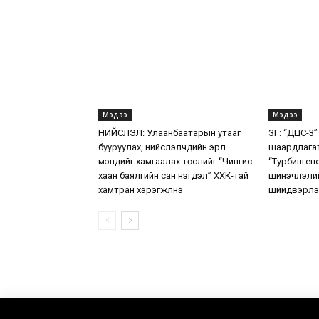
Мэдээ
Мэдээ
НИЙСЛЭЛ: Улаанбаатарын утааг
ЗГ: “ДЦС-3”
бууруулах, нийслэлчүүдийн эрүүл
шаардлага
мэндийг хамгаалах төслийг “Чингис
“Турбинген
хаан баялгийн сан нэгдэл” ХХК-тай
шинэчлэлий
хамтран хэрэгжүүлнэ
шийдвэрлэ