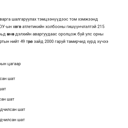
 аварга шалгаруулах тэмцээнүүдээс том хэмжээнд
ОУ-ын хөнгөн атлетикийн холбооны гишүүнчлэлтэй 215
рьд өмнөх дэлхийн аваргуудаас оролцож буй улс орны
ын нийт 49 төрөл зайд 2000 гаруй тамирчид хурд хүчээ
арын цагаар
лсан шат
шат
сан шат
ьдчилсан шат
ьдчилсан шат