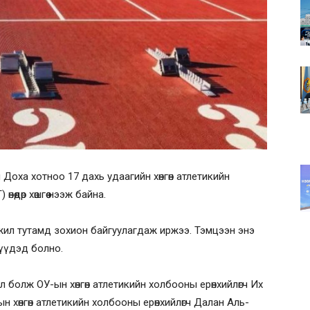
оха хотноо 17 дахь удаагийн хөнгөн атлетикийн
өдөр хөшгөө нээж байна.
 жил тутамд зохион байгуулагдаж иржээ. Тэмцээн энэ
рүүдэд болно.
л болж ОУ-ын хөнгөн атлетикийн холбооны ерөнхийлөгч Их
 хөнгөн атлетикийн холбооны ерөнхийлөгч Далан Аль-