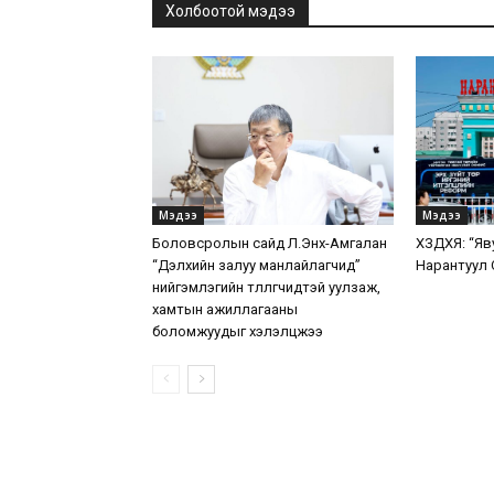
Холбоотой мэдээ
Мэдээ
Мэдээ
Боловсролын сайд Л.Энх-Амгалан
ХЗДХЯ: “Яв
“Дэлхийн залуу манлайлагчид”
Нарантуул 
нийгэмлэгийн төлөөлөгчидтэй уулзаж,
хамтын ажиллагааны
боломжуудыг хэлэлцжээ