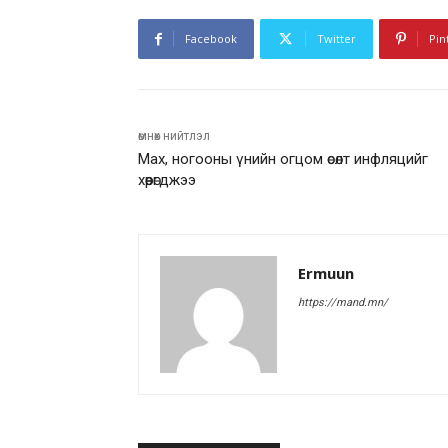
Facebook
Twitter
Pin
өмнөх нийтлэл
Мах, ногооны үнийн огцом өсөлт инфляцийг
хөөрөгджээ
Ermuun
https://mand.mn/