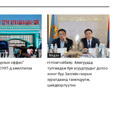
Мэдээ
уулын оффис”
Н.Номтойбаяр: Аймгуудад
ОУХТ-д ажиллалаа
тулгамдаж буй асуудлуудыг долоо
хоног бүр Засгийн газрын
хуралдаанд танилцуулж,
шийдвэрлүүлнэ