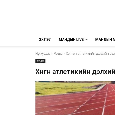
ЭХЛЭЛ
МАНДЫН LIVE
МАНДЫН 
Нүүр хуудас
Мэдээ
Хөнгөн атлетикийн дэлхийн ава
Мэдээ
Хөнгөн атлетикийн дэлхи