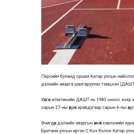
Персийн буланд орших Катар улсын нийслэл Д
дэлхийн аварга шалгаруулах тэмцээн (ДАШТ) өнө
Хөнгөн атлетикийн ДАШТ нь 1983 оноос хоёр
сарын 27-ны өдрөөс аравдугаар сарын 6-ны өд
Өчигдөр дэлхийн аваргын өмнөх хэвлэлийн хура
Британи улсын иргэн С.Кох болон Катар улсын