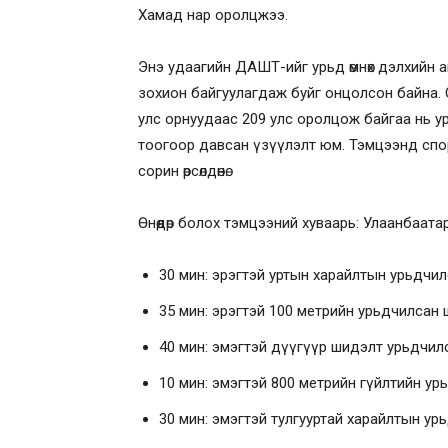
Хамад нар оролцжээ.
Энэ удаагийн ДАШТ-ийг урьд өмнөх дэлхийн
зохион байгуулагдаж буйг онцолсон байна. 
улс орнуудаас 209 улс оролцож байгаа нь у
тоогоор давсан үзүүлэлт юм. Тэмцээнд спорт
сорин өрсөлдөнө.
Өнөөдөр болох тэмцээний хуваарь: Улаанбаат
30 мин: эрэгтэй уртын харайлтын урьдчи
35 мин: эрэгтэй 100 метрийн урьдчилсан 
40 мин: эмэгтэй дүүгүүр шидэлт урьдчил
10 мин: эмэгтэй 800 метрийн гүйлтийн ур
30 мин: эмэгтэй тулгууртай харайлтын ур