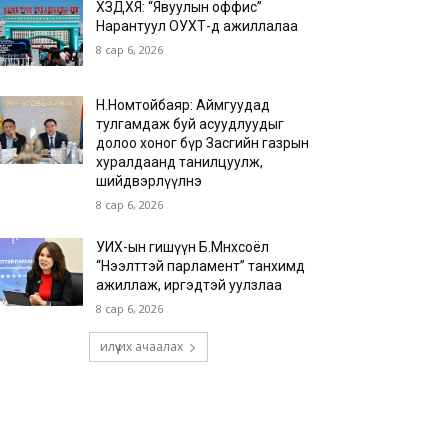
ХЗДХЯ: “Явуулын оффис”
Нарантуул ОУХТ-д ажиллалаа
8 сар 6, 2026
Н.Номтойбаяр: Аймгуудад
тулгамдаж буй асуудлуудыг
долоо хоног бүр Засгийн газрын
хуралдаанд танилцуулж,
шийдвэрлүүлнэ
8 сар 6, 2026
УИХ-ын гишүүн Б.Мөнхсоёл
“Нээлттэй парламент” танхимд
ажиллаж, иргэдтэй уулзлаа
8 сар 6, 2026
илүү их ачаалах