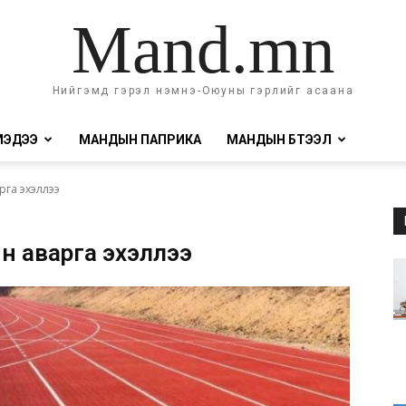
Mand.mn
Нийгэмд гэрэл нэмнэ-Оюуны гэрлийг асаана
МЭДЭЭ
МАНДЫН ПАПРИКА
МАНДЫН БҮТЭЭЛ
рга эхэллээ
йн аварга эхэллээ