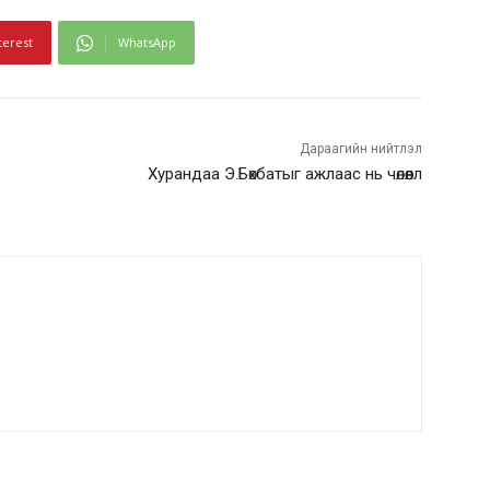
terest
WhatsApp
Дараагийн нийтлэл
Хурандаа Э.Бөхбатыг ажлаас нь чөлөөллөө