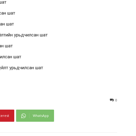
шат
сан шат
сан шат
үйлтийн урьдчилсан шат
ан шат
чилсан шат
гүйлт урьдчилсан шат
0
terest
WhatsApp