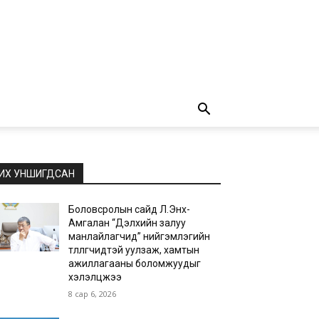
ИХ УНШИГДСАН
Боловсролын сайд Л.Энх-
Амгалан “Дэлхийн залуу
манлайлагчид” нийгэмлэгийн
төлөөлөгчидтэй уулзаж, хамтын
ажиллагааны боломжуудыг
хэлэлцжээ
8 сар 6, 2026