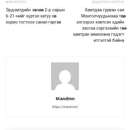
өмнөх нийтлэл
Дараагийн нийтлэл
Эрдэмтдийн зөвлөлөөс 2-р сарын
Хамтдаа гурван сая
6-21-нийг хүртэл хатуу хөл
Монголчуудынхаа төлөө,
хорио тогтоох санал гаргав
элгээрээ хэвтсэн эдийн
засгаа сэргээхийн төлөө
хамтран ажиллана гэдэгт
итгэлтэй байна
Mandmn
https://mand.mn/