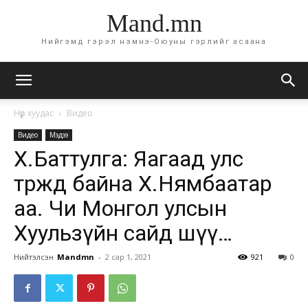
Mand.mn
Нийгэмд гэрэл нэмнэ-Оюуны гэрлийг асаана
Нүүр хуудас
Видео
Видео
Мэдээ
Х.Баттулга: Яагаад улс
төржөөд байна Х.Нямбаатар
аа. Чи Монгол улсын
Хуульзүйн сайд шүү…
Нийтэлсэн
Mandmn
-
2 сар 1, 2021
921
0