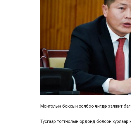
Монголын боксын холбоо өчигдөр ээлжит бага
Тусгаар тогтнолын ордонд болсон хурлаар