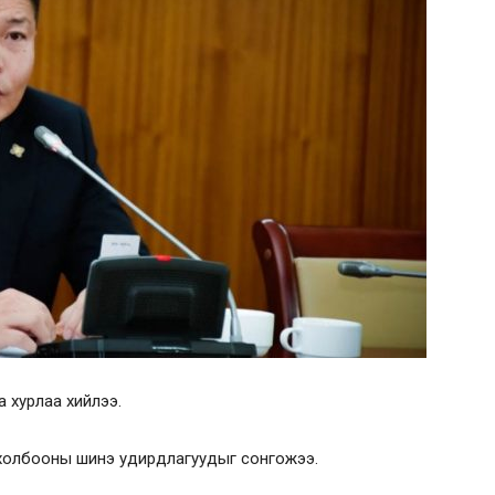
 хурлаа хийлээ.
 холбооны шинэ удирдлагуудыг сонгожээ.