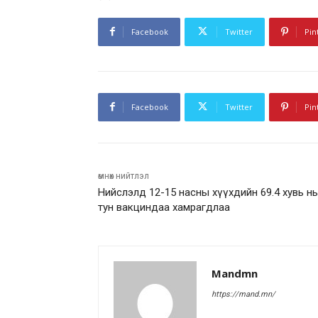
Facebook
Twitter
Pin
Facebook
Twitter
Pin
өмнөх нийтлэл
Нийслэлд 12-15 насны хүүхдийн 69.4 хувь нь 
тун вакциндаа хамрагдлаа
Mandmn
https://mand.mn/