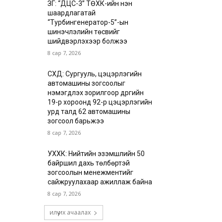
ЗГ: “ДЦС-3” ТӨХК-ийн нэн
шаардлагатай
“Турбингенератор-5”-ын
шинэчлэлийн төсвийг
шийдвэрлэхээр болжээ
8 сар 7, 2026
СХД: Сургууль, цэцэрлэгийн
автомашины зогсоолыг
нэмэгдүүлэх зорилгоор дүүргийн
19-р хороонд 92-р цэцэрлэгийн
урд талд 62 автомашины
зогсоол барьжээ
8 сар 7, 2026
УХХК: Нийтийн эзэмшлийн 50
байршил дахь төлбөртэй
зогсоолын менежментийг
сайжруулахаар ажиллаж байна
8 сар 7, 2026
илүү их ачаалах