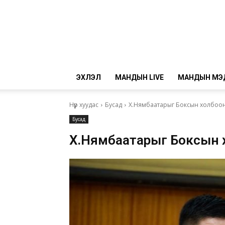
ЭХЛЭЛ
МАНДЫН LIVE
МАНДЫН МЭ
Нүүр хуудас
Бусад
Х.Нямбаатарыг Боксын холбоо
Бусад
Х.Нямбаатарыг Боксын х