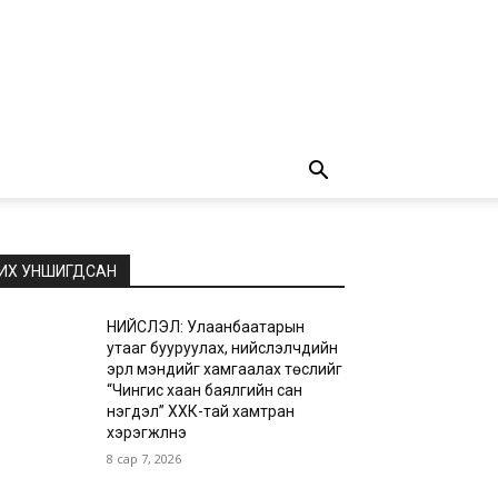
ИХ УНШИГДСАН
НИЙСЛЭЛ: Улаанбаатарын
утааг бууруулах, нийслэлчүүдийн
эрүүл мэндийг хамгаалах төслийг
“Чингис хаан баялгийн сан
нэгдэл” ХХК-тай хамтран
хэрэгжүүлнэ
8 сар 7, 2026