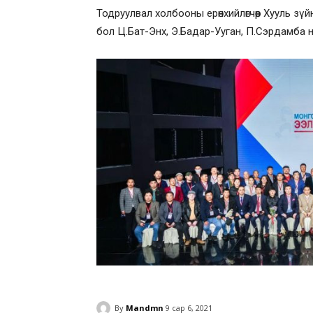
Тодруулвал холбооны ерөнхийлөгчөөр Хууль з
бол Ц.Бат-Энх, Э.Бадар-Ууган, П.Сэрдамба на
By
Mandmn
9 сар 6, 2021