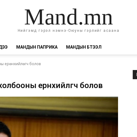
Mand.mn
Нийгэмд гэрэл нэмнэ-Оюуны гэрлийг асаана
ДЭЭ
МАНДЫН ПАПРИКА
МАНДЫН БҮТЭЭЛ
ны ерөнхийлөгч болов
олбооны ерөнхийлөгч болов