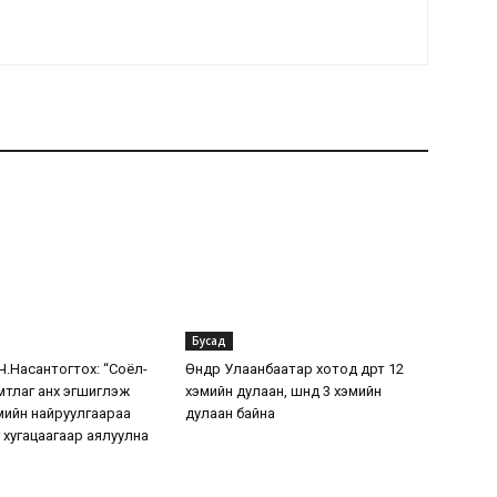
Бусад
.Насантогтох: “Соёл-
Өнөөдөр Улаанбаатар хотод өдөртөө 12
мтлаг анх эгшиглэж
хэмийн дулаан, шөнөдөө 3 хэмийн
жмийн найруулгаараа
дулаан байна
 хугацаагаар аялуулна