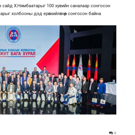
үйн сайд Х.Нямбаатарыг 100 хувийн саналаар сонгосон
рыг холбооны дэд ерөнхийлөгчөөр сонгосон байна.
0