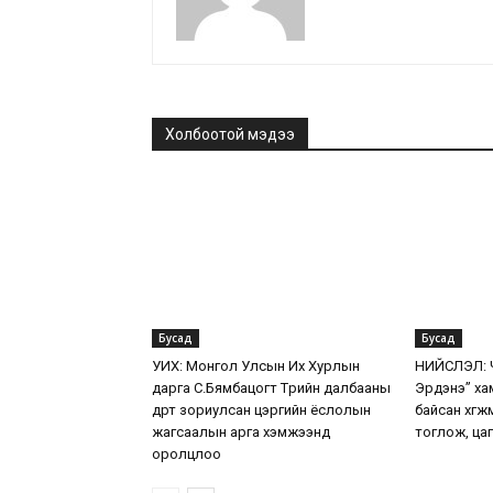
Холбоотой мэдээ
Бусад
Бусад
УИХ: Монгол Улсын Их Хурлын
НИЙСЛЭЛ: Ч
дарга С.Бямбацогт Төрийн далбааны
Эрдэнэ” ха
өдөрт зориулсан цэргийн ёслолын
байсан хөг
жагсаалын арга хэмжээнд
тоглож, цаг
оролцлоо