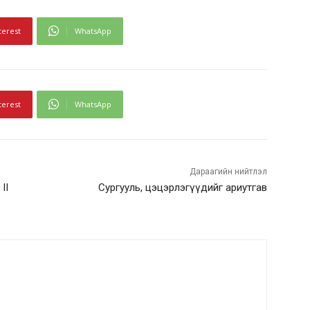
terest
WhatsApp
terest
WhatsApp
Дараагийн нийтлэл
II
Сургууль, цэцэрлэгүүдийг ариутгав