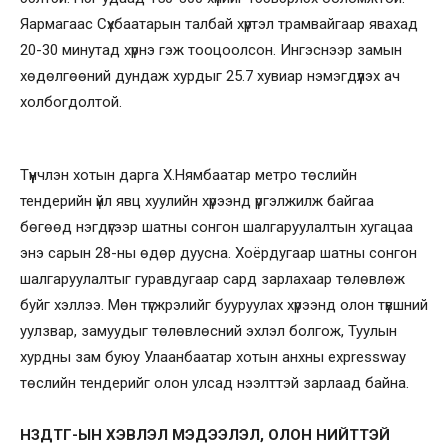
Яармагаас Сүхбаатарын талбай хүртэл трамвайгаар явахад
20-30 минутад хүрнэ гэж тооцоолсон. Ингэснээр замын
хөдөлгөөний дундаж хурдыг 25.7 хувиар нэмэгдүүлэх ач
холбогдолтой.
Түүнчлэн хотын дарга Х.Нямбаатар метро төслийн
тендерийн үйл явц хуулийн хүрээнд үргэлжилж байгаа
бөгөөд нэгдүгээр шатны сонгон шалгаруулалтын хугацаа
энэ сарын 28-ны өдөр дуусна. Хоёрдугаар шатны сонгон
шалгаруулалтыг гуравдугаар сард зарлахаар төлөвлөж
буйг хэллээ. Мөн түгжрэлийг бууруулах хүрээнд олон түвшний
уулзвар, замуудыг төлөвлөсний эхлэл болгож, Туулын
хурдны зам буюу Улаанбаатар хотын анхны expressway
төслийн тендерийг олон улсад нээлттэй зарлаад байна.
НЗДТГ-ЫН ХЭВЛЭЛ МЭДЭЭЛЭЛ, ОЛОН НИЙТТЭЙ