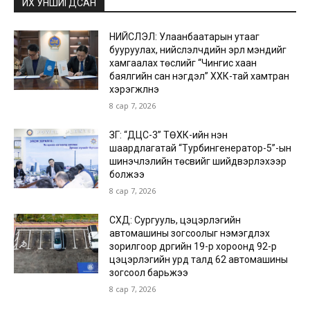
ИХ УНШИГДСАН
НИЙСЛЭЛ: Улаанбаатарын утааг
бууруулах, нийслэлчүүдийн эрүүл мэндийг
хамгаалах төслийг “Чингис хаан
баялгийн сан нэгдэл” ХХК-тай хамтран
хэрэгжүүлнэ
8 сар 7, 2026
ЗГ: “ДЦС-3” ТӨХК-ийн нэн
шаардлагатай “Турбингенератор-5”-ын
шинэчлэлийн төсвийг шийдвэрлэхээр
болжээ
8 сар 7, 2026
СХД: Сургууль, цэцэрлэгийн
автомашины зогсоолыг нэмэгдүүлэх
зорилгоор дүүргийн 19-р хороонд 92-р
цэцэрлэгийн урд талд 62 автомашины
зогсоол барьжээ
8 сар 7, 2026