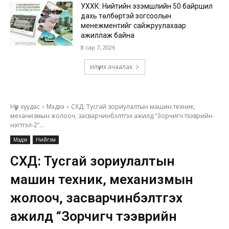
УХХК: Нийтийн эзэмшлийн 50 байршил
дахь төлбөртэй зогсоолын
менежментийг сайжруулахаар
ажиллаж байна
8 сар 7, 2026
илүү их ачаалах