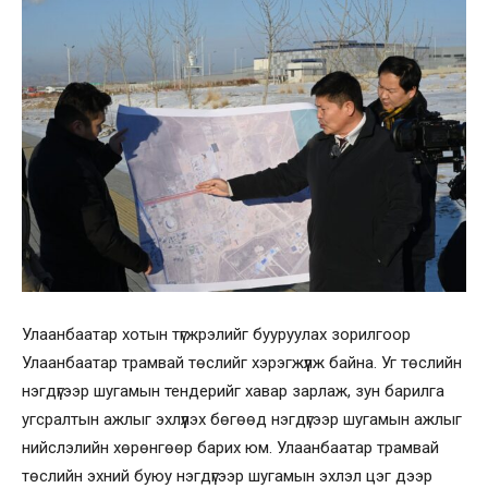
Улаанбаатар хотын түгжрэлийг бууруулах зорилгоор
Улаанбаатар трамвай төслийг хэрэгжүүлж байна. Уг төслийн
нэгдүгээр шугамын тендерийг хавар зарлаж, зун барилга
угсралтын ажлыг эхлүүлэх бөгөөд нэгдүгээр шугамын ажлыг
нийслэлийн хөрөнгөөр барих юм. Улаанбаатар трамвай
төслийн эхний буюу нэгдүгээр шугамын эхлэл цэг дээр