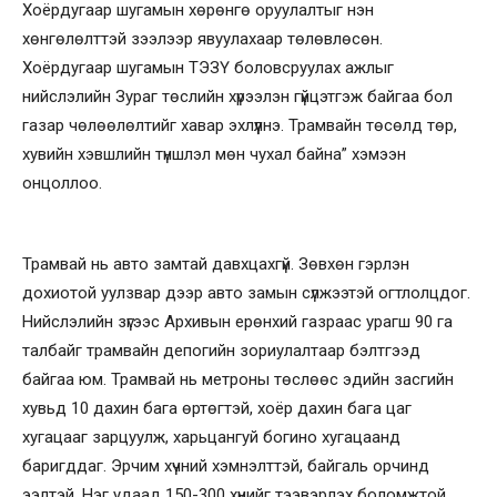
Хоёрдугаар шугамын хөрөнгө оруулалтыг нэн
хөнгөлөлттэй зээлээр явуулахаар төлөвлөсөн.
Хоёрдугаар шугамын ТЭЗҮ боловсруулах ажлыг
нийслэлийн Зураг төслийн хүрээлэн гүйцэтгэж байгаа бол
газар чөлөөлөлтийг хавар эхлүүлнэ. Трамвайн төсөлд төр,
хувийн хэвшлийн түншлэл мөн чухал байна” хэмээн
онцоллоо.
Трамвай нь авто замтай давхцахгүй. Зөвхөн гэрлэн
дохиотой уулзвар дээр авто замын сүлжээтэй огтлолцдог.
Нийслэлийн зүгээс Архивын ерөнхий газраас урагш 90 га
талбайг трамвайн депогийн зориулалтаар бэлтгээд
байгаа юм. Трамвай нь метроны төслөөс эдийн засгийн
хувьд 10 дахин бага өртөгтэй, хоёр дахин бага цаг
хугацааг зарцуулж, харьцангуй богино хугацаанд
баригддаг. Эрчим хүчний хэмнэлттэй, байгаль орчинд
ээлтэй. Нэг удаад 150-300 хүнийг тээвэрлэх боломжтой.