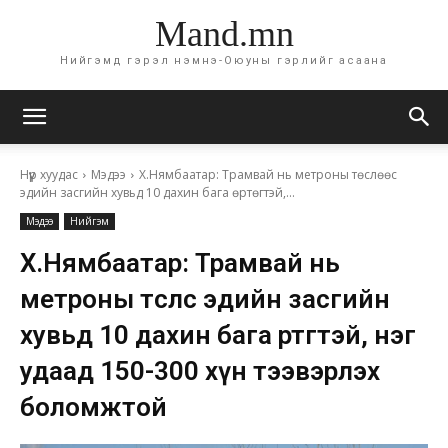
Mand.mn
Нийгэмд гэрэл нэмнэ-Оюуны гэрлийг асаана
Нүүр хуудас
Мэдээ
Х.Нямбаатар: Трамвай нь метроны төслөөс
эдийн засгийн хувьд 10 дахин бага өртөгтэй,...
Мэдээ
Нийгэм
Х.Нямбаатар: Трамвай нь
метроны төслөөс эдийн засгийн
хувьд 10 дахин бага өртөгтэй, нэг
удаад 150-300 хүн тээвэрлэх
боломжтой