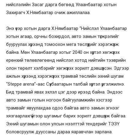
нийслэлийн Засаг дарга бөгөөд Улаанбаатар хотын
Захирагч Х.Нямбаатар очиж ажиллалаа.
Энэ үеэр хотын дарга Х.Нямбаатар “Нийслэл Улаанбаатар
хотын агаар, орчны бохирдол, авто замын түгжрэлийг
бууруулах хүрээнд томоохон мега төслүүдийг хэрэгжүүлж
байна. Мөн Улаанбаатар хотыг 2040 он хүртэл хөгжүүлэх
ерөнхий төлөвлөгөөнд нийслэл хотод нийтийн тээврийн
олон төрөлт хэлбэрийг хөгжүүлэх зорилт дэвшүүлсэн. Эдгээр
ажлын хүрээнд хэрэгжүүлэх трамвай төслийн эхний шугам
“Steppe arena”-аас Сүхбаатарын талбай хүртэл үргэлжилнэ.
Бид трамвай явах эхлэл цэг дээр ирээд байна. Эндээс
авто замын голын ногоон байгууламжийн хэсгээр
трамвайг явуулахдаа одоо байгаа авто замын эгнээг
хязгаарлахгүйгээр шугамыг барих зорилт дэвшүүлж байгаа.
Эхний шугамын олон улсын нээлттэй тендерийг ТЭЗҮ
боловсруулж дууссаны дараа яаравчлан зарлана.