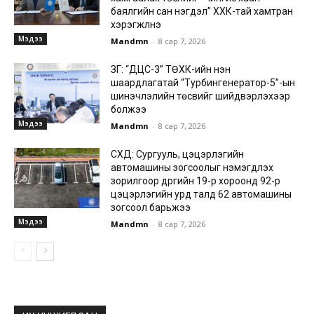
баялгийн сан нэгдэл” ХХК-тай хамтран
хэрэгжүүлнэ
Мэдээ
Mandmn
-
8 сар 7, 2026
ЗГ: “ДЦС-3” ТӨХК-ийн нэн
шаардлагатай “Турбингенератор-5”-ын
шинэчлэлийн төсвийг шийдвэрлэхээр
болжээ
Мэдээ
Mandmn
-
8 сар 7, 2026
СХД: Сургууль, цэцэрлэгийн
автомашины зогсоолыг нэмэгдүүлэх
зорилгоор дүүргийн 19-р хороонд 92-р
цэцэрлэгийн урд талд 62 автомашины
зогсоол барьжээ
Мэдээ
Mandmn
-
8 сар 7, 2026