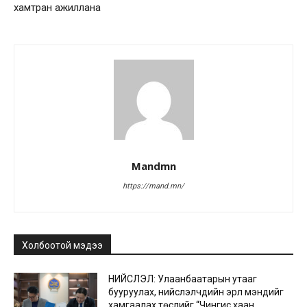
хамтран ажиллана
Mandmn
https://mand.mn/
Холбоотой мэдээ
НИЙСЛЭЛ: Улаанбаатарын утааг
бууруулах, нийслэлчүүдийн эрүүл мэндийг
хамгаалах төслийг “Чингис хаан