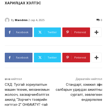
ХАРИЛЦАХ ХЭЛТЭС
By
Mandmn
2 сар 4, 2025
0
Facebook
Twitter
Pinterest
Facebook
Twitter
Pinterest
өмнөх нийтлэл
Дараагийн нийтлэл
СХД: Тусгай зориулалтын
Стандарт, хэмжил зүйн
машин техник, механизмын
салбарын удирдах ажилтны
жолооч, засварчинбэлтгэх
сургалт, зөвлөгөөн
ажилд “Зорчигч тээврийн
өндөрлөлөө
нэгтгэл-2” ОНӨААТҮГ-тай