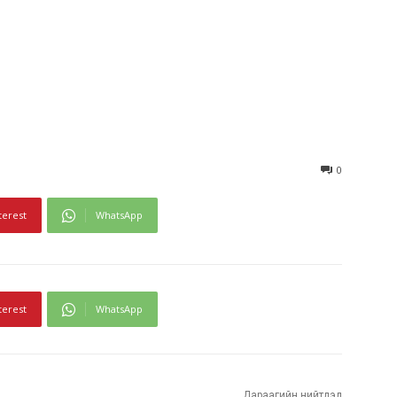
0
terest
WhatsApp
terest
WhatsApp
Дараагийн нийтлэл