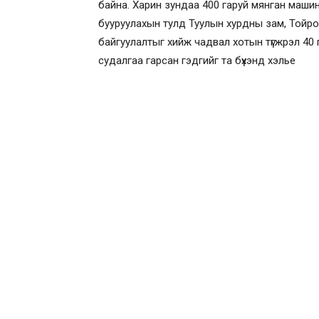
байна. Харин зундаа 400 гаруй мянган машин
бууруулахын тулд Туулын хурдны зам, Тойрог 
байгуулалтыг хийж чадвал хотын түгжрэл 40 
судалгаа гарсан гэдгийг та бүхэнд хэлье