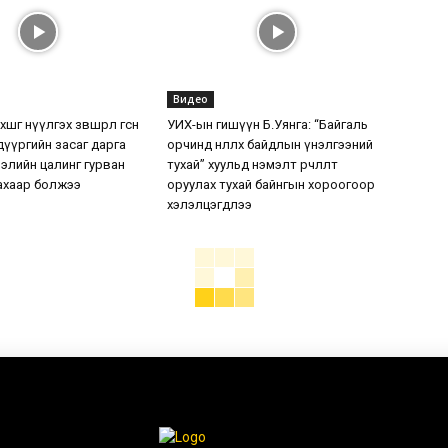
Видео
шөөг нүүлгэх зөвшөөрөл өгсөн
УИХ-ын гишүүн Б.Уянга: “Байгаль
дүүргийн засаг дарга
орчинд нөлөөлөх байдлын үнэлгээний
элийн цалинг гурван
тухай” хуульд нэмэлт өөрчлөлт
ахаар болжээ
оруулах тухай байнгын хороогоор
хэлэлцэгдлээ