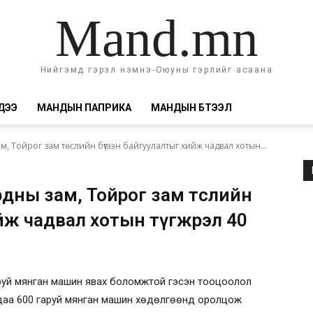
Mand.mn
Нийгэмд гэрэл нэмнэ-Оюуны гэрлийг асаана
ДЭЭ
МАНДЫН ПАПРИКА
МАНДЫН БҮТЭЭЛ
, Тойрог зам төслийн бүтээн байгуулалтыг хийж чадвал хотын...
дны зам, Тойрог зам төслийн
йж чадвал хотын түгжрэл 40
руй мянган машин явах боломжтой гэсэн тооцоолол
даа 600 гаруй мянган машин хөдөлгөөнд оролцож