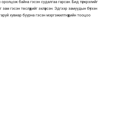
 оролцож байна гэсэн судалгаа гарсан. Бид түгжрэлийг
зам гэсэн төслүүдийг эхлүүлсэн. Эдгээр замуудын бүтээн
гаруй хувиар буурна гэсэн мэргэжилтнүүдийн тооцоо