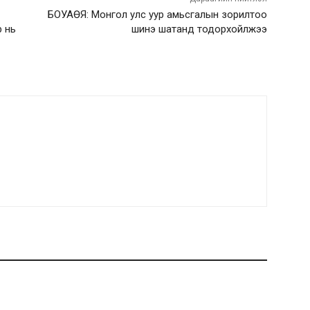
БОУАӨЯ: Монгол улс уур амьсгалын зорилтоо
р нь
шинэ шатанд тодорхойлжээ