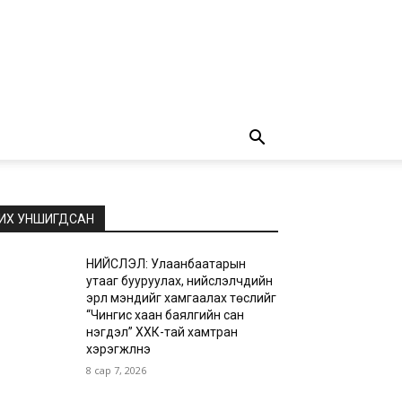
ИХ УНШИГДСАН
НИЙСЛЭЛ: Улаанбаатарын
утааг бууруулах, нийслэлчүүдийн
эрүүл мэндийг хамгаалах төслийг
“Чингис хаан баялгийн сан
нэгдэл” ХХК-тай хамтран
хэрэгжүүлнэ
8 сар 7, 2026