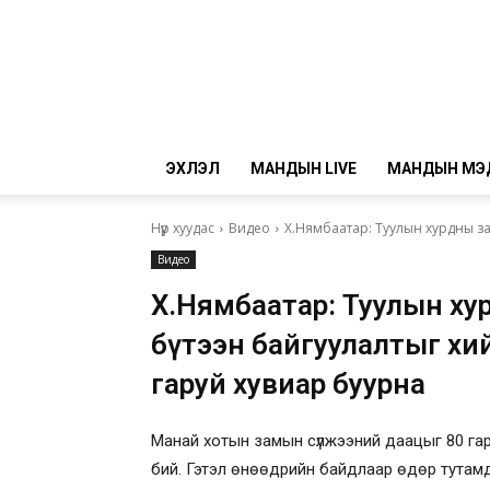
ЭХЛЭЛ
МАНДЫН LIVE
МАНДЫН МЭ
Нүүр хуудас
Видео
Х.Нямбаатар: Туулын хурдны зам
Видео
Х.Нямбаатар: Туулын хур
бүтээн байгуулалтыг хи
гаруй хувиар буурна
Манай хотын замын сүлжээний даацыг 80 га
бий. Гэтэл өнөөдрийн байдлаар өдөр тутам