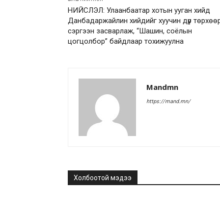
НИЙСЛЭЛ: Улаанбаатар хотын ууган хийд
Данбадаржайлин хийдийг хуучин дүр төрхөө
сэргээн засварлаж, “Шашин, соёлын
цогцолбор” байдлаар тохижуулна
Mandmn
https://mand.mn/
Холбоотой мэдээ