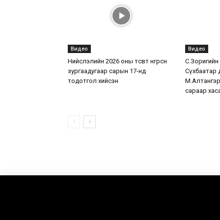
Видео
Видео
Нийслэлийн 2026 оны төсөвт өнгөрсөн
С.Зоригийн хө
зургаадугаар сарын 17-нд
Сүхбаатар 
тодотгол хийсэн
М.Алтангэр
сараар хас