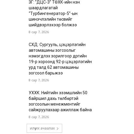
ЗГ: “ДЦС-3” ТӨХК-ийн нэн
шаардлагатай
“Турбингенератор-5”-ын
шинэчлэлийн төсвийг
шийдвэрлэхээр болжээ
8 сар 7, 2026
СХД: Сургууль, цэцэрлэгийн
автомашины зогсоолыг
нэмэгдүүлэх зорилгоор дүүргийн
19-р хороонд 92-р цэцэрлэгийн
урд талд 62 автомашины
зогсоол барьжээ
8 сар 7, 2026
УХХК: Нийтийн эзэмшлийн 50
байршил дахь төлбөртэй
зогсоолын менежментийг
сайжруулахаар ажиллаж байна
8 сар 7, 2026
илүү их ачаалах