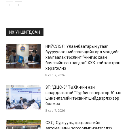
ИХ УНШИГДСАН
НИЙСЛЭЛ: Улаанбаатарын утааг
бууруулах, нийслэлчүүдийн эрүүл мэндийг
хамгаалах төслийг “Чингис хаан
баялгийн сан нэгдэл” ХХК-тай хамтран
хэрэгжүүлнэ
8 сар 7, 2026
ЗГ: “ДЦС-3” ТӨХК-ийн нэн
шаардлагатай “Турбингенератор-5”-ын
шинэчлэлийн төсвийг шийдвэрлэхээр
болжээ
8 сар 7, 2026
СХД: Сургууль, цэцэрлэгийн
автомашины зогсоолыг нэмэгдүүлэх