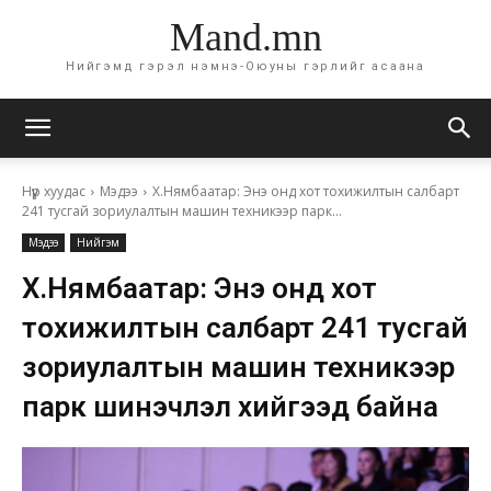
Mand.mn
Нийгэмд гэрэл нэмнэ-Оюуны гэрлийг асаана
Нүүр хуудас
Мэдээ
Х.Нямбаатар: Энэ онд хот тохижилтын салбарт
241 тусгай зориулалтын машин техникээр парк...
Мэдээ
Нийгэм
Х.Нямбаатар: Энэ онд хот
тохижилтын салбарт 241 тусгай
зориулалтын машин техникээр
парк шинэчлэл хийгээд байна