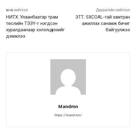
өмнөх нийтлэл
Дараагийн нийтлэл
НИТХ: Улаанбаатар трам
ЭТТ: SXCOAL-тай хамтран
төслийн ТЭЗҮ-г нэгдсэн
ажиллах санамж бичиг
хуралдаанаар хэлэлцүүлэхийг
байгуулжээ
дэмжлээ
Mandmn
https://mand.mn/