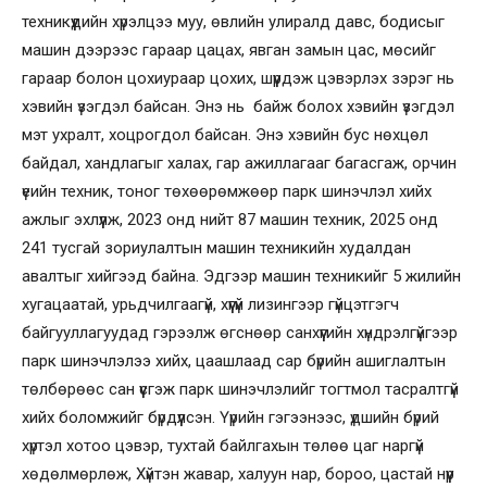
техникүүдийн хүрэлцээ муу, өвлийн улиралд давс, бодисыг
машин дээрээс гараар цацах, явган замын цас, мөсийг
гараар болон цохиураар цохих, шүүрдэж цэвэрлэх зэрэг нь
хэвийн үзэгдэл байсан. Энэ нь байж болох хэвийн үзэгдэл
мэт ухралт, хоцрогдол байсан. Энэ хэвийн бус нөхцөл
байдал, хандлагыг халах, гар ажиллагааг багасгаж, орчин
үеийн техник, тоног төхөөрөмжөөр парк шинэчлэл хийх
ажлыг эхлүүлж, 2023 онд нийт 87 машин техник, 2025 онд
241 тусгай зориулалтын машин техникийн худалдан
авалтыг хийгээд байна. Эдгээр машин техникийг 5 жилийн
хугацаатай, урьдчилгаагүй, хүүгүй лизингээр гүйцэтгэгч
байгууллагуудад гэрээлж өгснөөр санхүүгийн хүндрэлгүйгээр
парк шинэчлэлээ хийх, цаашлаад сар бүрийн ашиглалтын
төлбөрөөс сан үүсгэж парк шинэчлэлийг тогтмол тасралтгүй
хийх боломжийг бүрдүүлсэн. Үүрийн гэгээнээс, үдшийн бүрий
хүртэл хотоо цэвэр, тухтай байлгахын төлөө цаг наргүй
хөдөлмөрлөж, Хүйтэн жавар, халуун нар, бороо, цастай нүүр