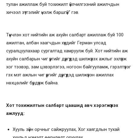
тулан ажиллаж буй тохижилт үйлчилгээний ажилчдын
хичээл зүтгэлийг үнэлж баршгүй” гэв.
Түүнчлэн хот нийтийн аж ахуйн салбарт ажиллаж буй 100
ажилтан, албан хаагчдын хүүхдийг Герман улсад
суралцуулахаар сургалтад хамруулж буй. Хот нийтийн аж
ахуйн салбарын чиг үүргийг дүүргүүдэд шилжүүлэх ажлыг эхлүүлж
хог тээвэр, зам цэвэрлэгээ, ногоон байгууламж, гэрэлтүүлэг
гэх мэт ажлын чиг үүргийг дүүргүүдэд шилжүүлэн ажиллах
нөхцөлийг бүрдүүлж байна.
Хот тохижилтын салбарт цаашид авч хэрэгжүүлэх
ажлууд:
Хууль зүйн орчныг сайжруулах, Хог хаягдлын тухай
хуульд нэмэлт өөрчлөлт оруулах,