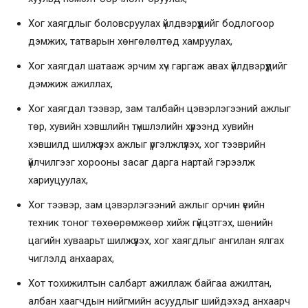
Хог хаягдлыг боловсруулах үйлдвэрүүдийг бодлогоор
дэмжих, татварын хөнгөлөлтөд хамруулах,
Хог хаягдал шатааж эрчим хүч гаргаж авах үйлдвэрүүдийг
дэмжиж ажиллах,
Хог хаягдал тээвэр, зам талбайн цэвэрлэгээний ажлыг
төр, хувийн хэвшлийн түншлэлийн хүрээнд хувийн
хэвшилд шилжүүлэх ажлыг үргэлжлүүлэх, хог тээврийн
үйлчилгээг хорооны засаг дарга нартай гэрээлж
хариуцуулах,
Хог тээвэр, зам цэвэрлэгээний ажлыг орчин үеийн
техник тоног төхөөрөмжөөр хийж гүйцэтгэх, шөнийн
цагийн хуваарьт шилжүүлэх, хог хаягдлыг ангилан ялгах
чиглэлд анхаарах,
Хот тохижилтын салбарт ажиллаж байгаа ажилтан,
албан хаагчдын нийгмийн асуудлыг шийдэхэд анхаарч