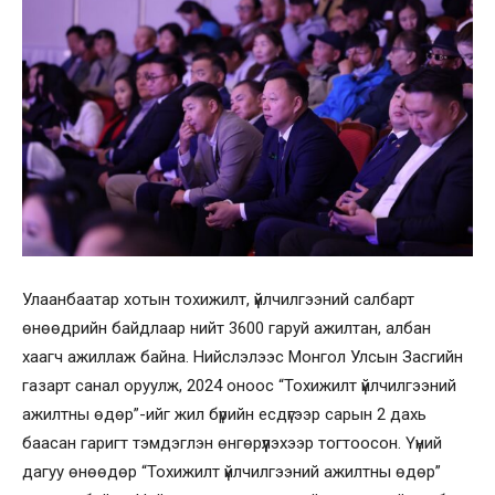
Улаанбаатар хотын тохижилт, үйлчилгээний салбарт
өнөөдрийн байдлаар нийт 3600 гаруй ажилтан, албан
хаагч ажиллаж байна. Нийслэлээс Монгол Улсын Засгийн
газарт санал оруулж, 2024 оноос “Тохижилт үйлчилгээний
ажилтны өдөр”-ийг жил бүрийн есдүгээр сарын 2 дахь
баасан гаригт тэмдэглэн өнгөрүүлэхээр тогтоосон. Үүний
дагуу өнөөдөр “Тохижилт үйлчилгээний ажилтны өдөр”