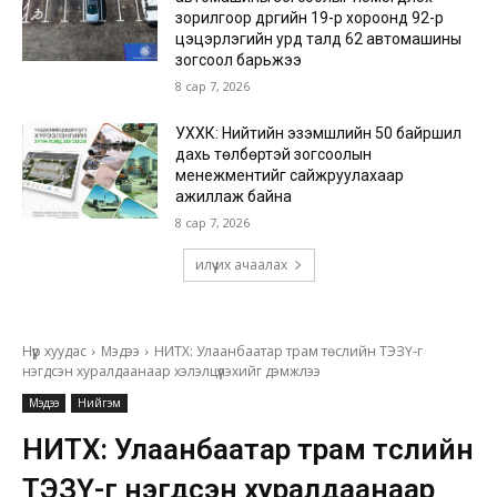
зорилгоор дүүргийн 19-р хороонд 92-р
цэцэрлэгийн урд талд 62 автомашины
зогсоол барьжээ
8 сар 7, 2026
УХХК: Нийтийн эзэмшлийн 50 байршил
дахь төлбөртэй зогсоолын
менежментийг сайжруулахаар
ажиллаж байна
8 сар 7, 2026
илүү их ачаалах