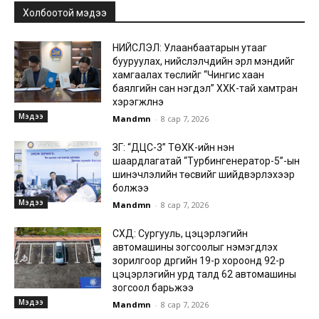
Холбоотой мэдээ
НИЙСЛЭЛ: Улаанбаатарын утааг
бууруулах, нийслэлчүүдийн эрүүл мэндийг
хамгаалах төслийг “Чингис хаан
баялгийн сан нэгдэл” ХХК-тай хамтран
хэрэгжүүлнэ
Мэдээ
Mandmn
-
8 сар 7, 2026
ЗГ: “ДЦС-3” ТӨХК-ийн нэн
шаардлагатай “Турбингенератор-5”-ын
шинэчлэлийн төсвийг шийдвэрлэхээр
болжээ
Мэдээ
Mandmn
-
8 сар 7, 2026
СХД: Сургууль, цэцэрлэгийн
автомашины зогсоолыг нэмэгдүүлэх
зорилгоор дүүргийн 19-р хороонд 92-р
цэцэрлэгийн урд талд 62 автомашины
зогсоол барьжээ
Мэдээ
Mandmn
-
8 сар 7, 2026