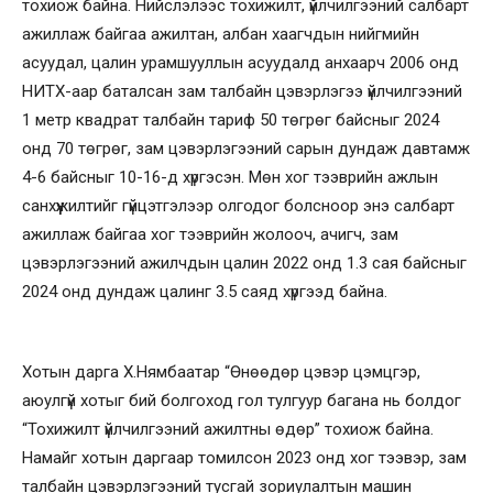
тохиож байна. Нийслэлээс тохижилт, үйлчилгээний салбарт
ажиллаж байгаа ажилтан, албан хаагчдын нийгмийн
асуудал, цалин урамшууллын асуудалд анхаарч 2006 онд
НИТХ-аар баталсан зам талбайн цэвэрлэгээ үйлчилгээний
1 метр квадрат талбайн тариф 50 төгрөг байсныг 2024
онд 70 төгрөг, зам цэвэрлэгээний сарын дундаж давтамж
4-6 байсныг 10-16-д хүргэсэн. Мөн хог тээврийн ажлын
санхүүжилтийг гүйцэтгэлээр олгодог болсноор энэ салбарт
ажиллаж байгаа хог тээврийн жолооч, ачигч, зам
цэвэрлэгээний ажилчдын цалин 2022 онд 1.3 сая байсныг
2024 онд дундаж цалинг 3.5 саяд хүргээд байна.
Хотын дарга Х.Нямбаатар “Өнөөдөр цэвэр цэмцгэр,
аюулгүй хотыг бий болгоход гол тулгуур багана нь болдог
“Тохижилт үйлчилгээний ажилтны өдөр” тохиож байна.
Намайг хотын даргаар томилсон 2023 онд хог тээвэр, зам
талбайн цэвэрлэгээний тусгай зориулалтын машин