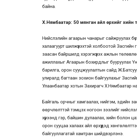
байна.
Х.Нямбаатар
:
50 мянган айл өрхийг хийн 
Нийслэлийн агаарын чанарыг сайжруулах бүси
халаагуурт шилжүүлэхтэй холбоотой Засгийн
заасан байршилд хэрэгжүүлэх ажлын төлөвлө
ажиллахыг Агаарын бохирдлыг бууруулах Үн
барилга, орон сууцжуулалтын сайд Ж.Батсуу
улиралд багтаан зохион байгуулахыг Засгий
Улаанбаатар хотын Захирагч Х.Нямбаатар нарт
Байгаль орчныг хамгаалах, нийгэм, эдийн за
өөрчлөлттэй тэмцэх ногоон зээлийг нийслэ
хүрээнд гэр, байшин дулаалах, хийн болон ц
орон сууцаа халаах айл өрхүүдэд хөнгөлөлттэ
байгууллагатай хамтран шийдвэрлэнэ.