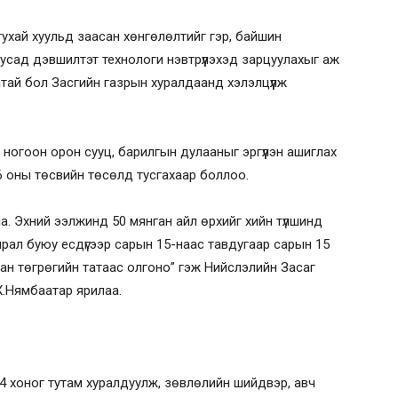
ухай хуульд заасан хөнгөлөлтийг гэр, байшин
бусад дэвшилтэт технологи нэвтрүүлэхэд зарцуулахыг аж
тай бол Засгийн газрын хуралдаанд хэлэлцүүлж
 ногоон орон сууц, барилгын дулааныг эргүүлэн ашиглах
6 оны төсвийн төсөлд тусгахаар боллоо.
йна. Эхний ээлжинд 50 мянган айл өрхийг хийн түлшинд
ирал буюу есдүгээр сарын 15-наас тавдугаар сарын 15
ган төгрөгийн татаас олгоно” гэж Нийслэлийн Засаг
Х.Нямбаатар ярилаа.
 хоног тутам хуралдуулж, зөвлөлийн шийдвэр, авч