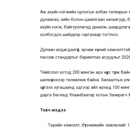
Аж ахуйн нэгжийн орлогын албан татварын т
дулаалах, хийн болон цахилгаан халаагуур, 
ахуйн нэгж, байгууллагад уриалж, шаардлага
холбогдох шийдвэр гаргахаар тогтлоо.
Дулаан алдагдалгүй, эрчим хүчний хэмнэлттэй
пассив стандартыг баримтлах асуудлыг 202
“Нийслэл хотод 200 мянган өрх нүүрс түлж ба
шилжүүлэхээр төлөвлөж байна. Халаалтын ул
хүртэлх хугацаанд эдгээр айл өрхөд 100 мян
дарга бөгөөд Улаанбаатар хотын Захирагч 
Товч мэдээ
· Төрийн хэмнэлт, бүтээмжийн зөвлөлийг 14