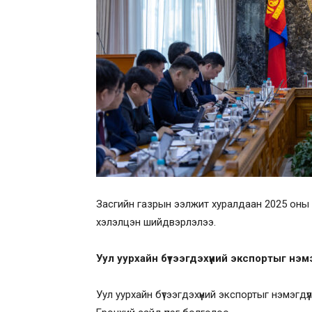
Засгийн газрын ээлжит хуралдаан 2025 оны
хэлэлцэн шийдвэрлэлээ.
Уул уурхайн бүтээгдэхүүний экспортыг нэ
Уул уурхайн бүтээгдэхүүний экспортыг нэмэгдү