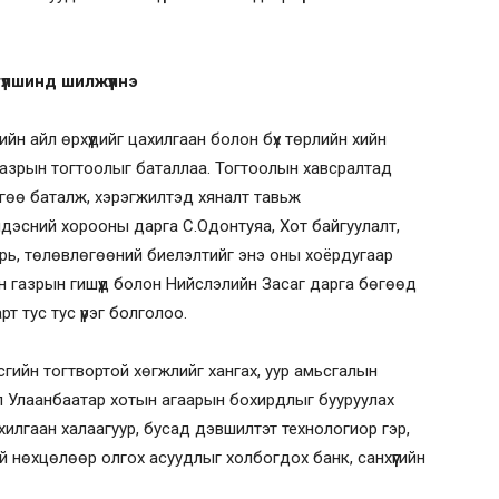
түлшинд шилжүүлнэ
йн айл өрхүүдийг цахилгаан болон бүх төрлийн хийн
 газрын тогтоолыг баталлаа. Тогтоолын хавсралтад
гөө баталж, хэрэгжилтэд хяналт тавьж
дэсний хорооны дарга С.Одонтуяа, Хот байгуулалт,
рь, төлөвлөгөөний биелэлтийг энэ оны хоёрдугаар
н газрын гишүүд болон Нийслэлийн Засаг дарга бөгөөд
 тус тус үүрэг болголоо.
сгийн тогтвортой хөгжлийг хангах, уур амьсгалын
л Улаанбаатар хотын агаарын бохирдлыг бууруулах
ахилгаан халаагуур, бусад дэвшилтэт технологиор гэр,
й нөхцөлөөр олгох асуудлыг холбогдох банк, санхүүгийн