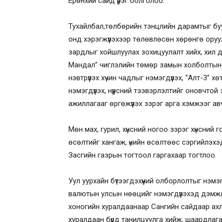
Ерөнхий сайд үүрэг болголоо.
Тухайлбал,төлбөрийн тэнцлийн дарамтыг бу
онд хэрэгжүүлэхээр төлөвлөсөн хөрөнгө оруу
зардлыг хойшлуулах зохицуулалт хийх, хил д
Мандал” чиглэлийн төмөр замын холболтын 
нэвтрүүлэх хүчин чадлыг нэмэгдүүлэх, “Алт-3” 
нэмэгдүүлэх, нүүрсний тээвэрлэлтийг оновчт
ажиллагааг өргөжүүлэх зэрэг арга хэмжээг ав
Мөн мах, гурил, хүнсний ногоо зэрэг хүнсний г
өсөлтийг хангаж, үнийн өсөлтөөс сэргийлэхэ
Засгийн газрын тогтоол гаргахаар тогтлоо.
Уул уурхайн бүтээгдэхүүний олборлолтыг нэмэг
валютын улсын нөөцийг нэмэгдүүлэхэд дэмжлэг
хоногийн хуралдаанаар Сангийн сайдаар ахл
хуралдаан бүрд танилцуулга хийж, шаардлага