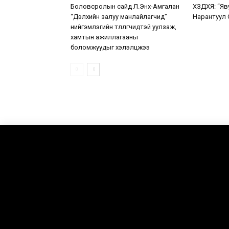
Боловсролын сайд Л.Энх-Амгалан
ХЗДХЯ: “Яв
“Дэлхийн залуу манлайлагчид”
Нарантуул 
нийгэмлэгийн төлөөлөгчидтэй уулзаж,
хамтын ажиллагааны
боломжуудыг хэлэлцжээ