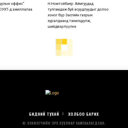
уулын оффис”
Н.Номтойбаяр: Аймгуудад
ОУХТ-д ажиллалаа
тулгамдаж буй асуудлуудыг долоо
хоног бүр Засгийн газрын
хуралдаанд танилцуулж,
шийдвэрлүүлнэ
БИДНИЙ ТУХАЙ
ХОЛБОО БАРИХ
© ЗОХИОГЧИЙН ЭРХ ХУУЛИАР ХАМГААЛАГДСАН.