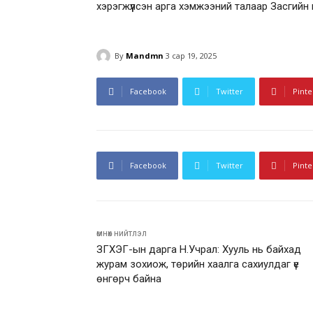
хэрэгжүүлсэн арга хэмжээний талаар Засгий
By
Mandmn
3 сар 19, 2025
Facebook
Twitter
Pinte
Facebook
Twitter
Pinte
өмнөх нийтлэл
ЗГХЭГ-ын дарга Н.Учрал: Хууль нь байхад
журам зохиож, төрийн хаалга сахиулдаг үе
өнгөрч байна