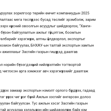
уруулах зорилгоор төрийн өмчит компаниудын 2025
лалтаас мега төслүүдээс бусад төслийг эрэмбэлж, зарим
ээрх нүүрсний овоолгын асуудлыг шийдвэрлэх, “Ханги-
бүтээн байгуулалтын ажлыг гүйцэтгэж, боомтын
хөтөлбөрийг хэрэгжүүлж, алтны үйлдвэрлэл, экспортыг
ой зохион байгуулах, БНХАУ-ын талтай экспортын хамтын
ч ажиллахыг Засгийн газрын гишүүдэд даалгав.
ол нэрийн бүтээгдэхүүний нийлүүлэлтийн тогтвортой
д чиглэсэн арга хэмжээг авч хэрэгжүүлэхийг даалгаж
дүүлэх замаар экспортын нэмэлт орлого бүрдүүлэх, гадаад
 үзүүлэх чиг үүрэг бүхий Ажлын хэсгийг өнгөрсөн долоо
уулан байгуулсан. Тус ажлын хэсэг Засгийн газрын
тай асуудлаа хэлэлцүүлэн ийн шийдвэрлүүлж байх юм