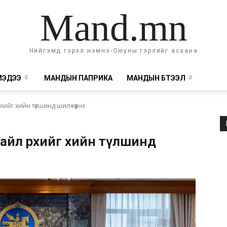
Mand.mn
Нийгэмд гэрэл нэмнэ-Оюуны гэрлийг асаана
МЭДЭЭ
МАНДЫН ПАПРИКА
МАНДЫН БҮТЭЭЛ
хийг хийн түлшинд шилжүүлнэ
айл өрхийг хийн түлшинд