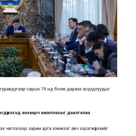
 гуравдугаар сарын 19-нд болж дараах асуудлуудыг
мэгдүүлэхэд анхаарч ажиллахыг даалгалаа
үлэх чиглэлээр зарим арга хэмжээг авч хэрэгжүүлэхийг