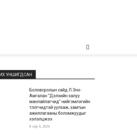
ИХ УНШИГДСАН
Боловсролын сайд Л.Энх-
Амгалан “Дэлхийн залуу
манлайлагчид” нийгэмлэгийн
төлөөлөгчидтэй уулзаж, хамтын
ажиллагааны боломжуудыг
хэлэлцжээ
8 сар 6, 2026