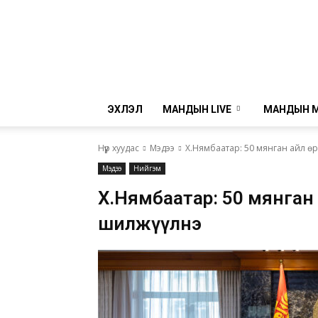
ЭХЛЭЛ
МАНДЫН LIVE
МАНДЫН 
Нүүр хуудас
Мэдээ
Х.Нямбаатар: 50 мянган айл өр
Мэдээ
Нийгэм
Х.Нямбаатар: 50 мянган 
шилжүүлнэ