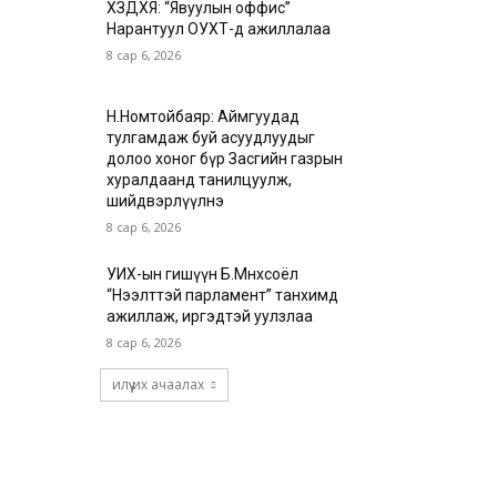
ХЗДХЯ: “Явуулын оффис”
Нарантуул ОУХТ-д ажиллалаа
8 сар 6, 2026
Н.Номтойбаяр: Аймгуудад
тулгамдаж буй асуудлуудыг
долоо хоног бүр Засгийн газрын
хуралдаанд танилцуулж,
шийдвэрлүүлнэ
8 сар 6, 2026
УИХ-ын гишүүн Б.Мөнхсоёл
“Нээлттэй парламент” танхимд
ажиллаж, иргэдтэй уулзлаа
8 сар 6, 2026
илүү их ачаалах