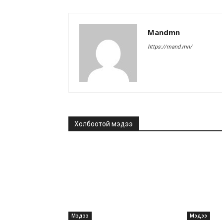
Mandmn
https://mand.mn/
Холбоотой мэдээ
Мэдээ
Мэдээ