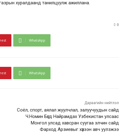
н газрын хуралдаанд танилцуулж ажиллана.
0
rest
WhatsApp
rest
WhatsApp
Дараагийн нийтлэл
Соёл, спорт, аялал жуулчлал, залуучуудын сайд
Ч.Номин Бүгд Найрамдах Узбекистан улсаас
Монгол улсад хавсран суугаа элчин сайд
Фарход Арзиевыг хүлээн авч уулзжээ