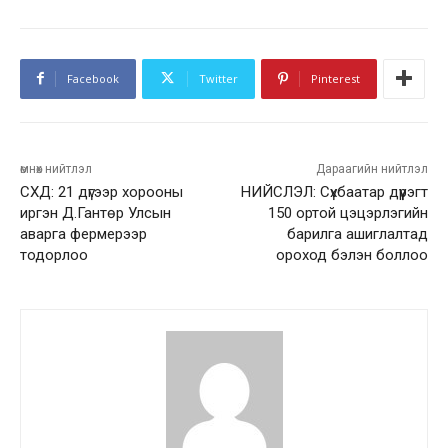
Facebook
Twitter
Pinterest
өмнөх нийтлэл
Дараагийн нийтлэл
СХД: 21 дүгээр хорооны
НИЙСЛЭЛ: Сүхбаатар дүүрэгт
иргэн Д.Гантөр Улсын
150 ортой цэцэрлэгийн
аварга фермерээр
барилга ашиглалтад
тодорлоо
ороход бэлэн боллоо