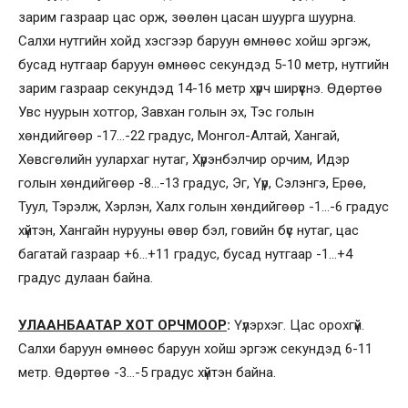
зарим газраар цас орж, зөөлөн цасан шуурга шуурна.
Салхи нутгийн хойд хэсгээр баруун өмнөөс хойш эргэж,
бусад нутгаар баруун өмнөөс секундэд 5-10 метр, нутгийн
зарим газраар секундэд 14-16 метр хүрч ширүүснэ. Өдөртөө
Увс нуурын хотгор, Завхан голын эх, Тэс голын
хөндийгөөр -17…-22 градус, Монгол-Алтай, Хангай,
Хөвсгөлийн уулархаг нутаг, Хүрэнбэлчир орчим, Идэр
голын хөндийгөөр -8…-13 градус, Эг, Үүр, Сэлэнгэ, Ерөө,
Туул, Тэрэлж, Хэрлэн, Халх голын хөндийгөөр -1…-6 градус
хүйтэн, Хангайн нурууны өвөр бэл, говийн бүс нутаг, цас
багатай газраар +6…+11 градус, бусад нутгаар -1…+4
градус дулаан байна.
УЛААНБААТАР ХОТ ОРЧМООР
:
Үүлэрхэг. Цас орохгүй.
Салхи баруун өмнөөс баруун хойш эргэж секундэд 6-11
метр. Өдөртөө -3…-5 градус хүйтэн байна.