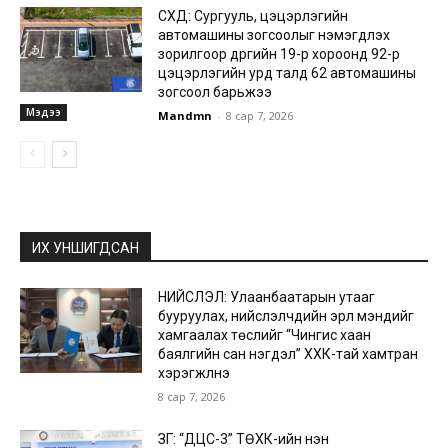
СХД: Сургууль, цэцэрлэгийн
автомашины зогсоолыг нэмэгдүүлэх
зорилгоор дүүргийн 19-р хороонд 92-р
цэцэрлэгийн урд талд 62 автомашины
зогсоол барьжээ
Мэдээ
Mandmn
-
8 сар 7, 2026
ИХ УНШИГДСАН
НИЙСЛЭЛ: Улаанбаатарын утааг
бууруулах, нийслэлчүүдийн эрүүл мэндийг
хамгаалах төслийг “Чингис хаан
баялгийн сан нэгдэл” ХХК-тай хамтран
хэрэгжүүлнэ
8 сар 7, 2026
ЗГ: “ДЦС-3” ТӨХК-ийн нэн