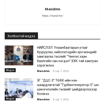
Mandmn
https://mand.mn/
Холбоотой мэдээ
НИЙСЛЭЛ: Улаанбаатарын утааг
бууруулах, нийслэлчүүдийн эрүүл мэндийг
хамгаалах төслийг “Чингис хаан
баялгийн сан нэгдэл” ХХК-тай хамтран
хэрэгжүүлнэ
Мэдээ
Mandmn
-
8 сар 7, 2026
ЗГ: “ДЦС-3” ТӨХК-ийн нэн
шаардлагатай “Турбингенератор-5”-ын
шинэчлэлийн төсвийг шийдвэрлэхээр
болжээ
Мэдээ
Mandmn
-
8 сар 7, 2026