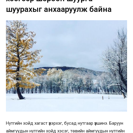
шуурахыг анхааруулж байна
Нутгийн хойд хагаст үүлэрхэг, бусад нутгаар үүлшинэ. Баруун
аймгуудын нутгийн хойд хэсэг, төвийн аймгуудын нутгийн