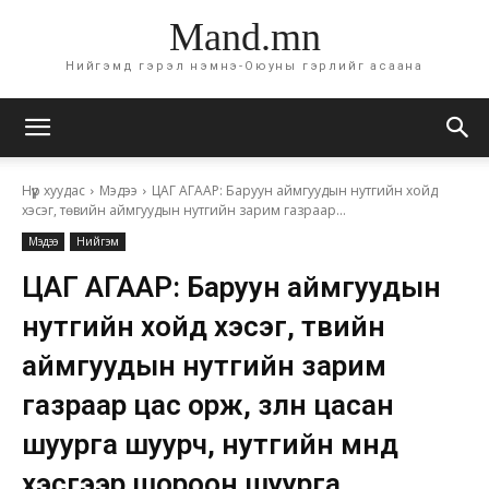
Mand.mn
Нийгэмд гэрэл нэмнэ-Оюуны гэрлийг асаана
Нүүр хуудас
Мэдээ
ЦАГ АГААР: Баруун аймгуудын нутгийн хойд
хэсэг, төвийн аймгуудын нутгийн зарим газраар...
Мэдээ
Нийгэм
ЦАГ АГААР: Баруун аймгуудын
нутгийн хойд хэсэг, төвийн
аймгуудын нутгийн зарим
газраар цас орж, зөөлөн цасан
шуурга шуурч, нутгийн өмнөд
хэсгээр шороон шуурга