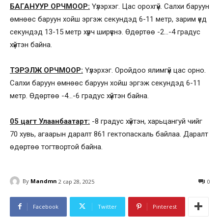
БАГАНУУР ОРЧМООР:
Үүлэрхэг. Цас орохгүй. Салхи баруун
өмнөөс баруун хойш эргэж секундэд 6-11 метр, зарим үед
секундэд 13-15 метр хүрч ширүүснэ. Өдөртөө -2…-4 градус
хүйтэн байна.
ТЭРЭЛЖ ОРЧМООР:
Үүлэрхэг. Оройдоо ялимгүй цас орно.
Салхи баруун өмнөөс баруун хойш эргэж секундэд 6-11
метр. Өдөртөө -4…-6 градус хүйтэн байна.
05 цагт Улаанбаатарт:
-8 градус хүйтэн, харьцангуй чийг
70 хувь, агаарын даралт 861 гектопаскаль байлаа. Даралт
өдөртөө тогтвортой байна.
By
Mandmn
2 сар 28, 2025
0
Facebook
Twitter
Pinterest