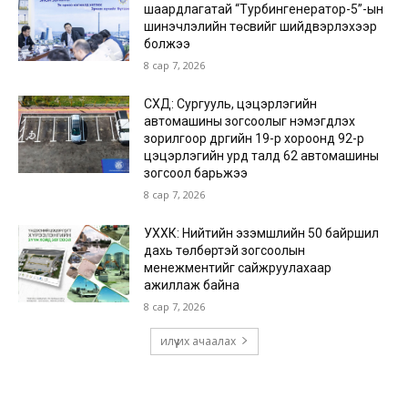
шаардлагатай “Турбингенератор-5”-ын
шинэчлэлийн төсвийг шийдвэрлэхээр
болжээ
8 сар 7, 2026
СХД: Сургууль, цэцэрлэгийн
автомашины зогсоолыг нэмэгдүүлэх
зорилгоор дүүргийн 19-р хороонд 92-р
цэцэрлэгийн урд талд 62 автомашины
зогсоол барьжээ
8 сар 7, 2026
УХХК: Нийтийн эзэмшлийн 50 байршил
дахь төлбөртэй зогсоолын
менежментийг сайжруулахаар
ажиллаж байна
8 сар 7, 2026
илүү их ачаалах