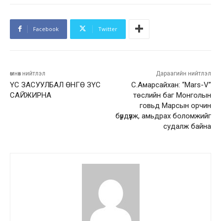
Facebook
Twitter
өмнөх нийтлэл
Дараагийн нийтлэл
ҮС ЗАСУУЛБАЛ ӨНГӨ ЗҮС
С.Амарсайхан: “Mars-V”
САЙЖИРНА
төслийн баг Монголын
говьд Марсын орчин
бүрдүүлж, амьдрах боломжийг
судалж байна