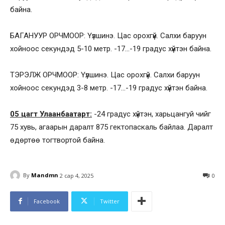
байна.
БАГАНУУР ОРЧМООР: Үүлшинэ. Цас орохгүй. Салхи баруун
хойноос секундэд 5-10 метр. -17…-19 градус хүйтэн байна.
ТЭРЭЛЖ ОРЧМООР: Үүлшинэ. Цас орохгүй. Салхи баруун
хойноос секундэд 3-8 метр. -17…-19 градус хүйтэн байна.
05 цагт Улаанбаатарт:
-24 градус хүйтэн, харьцангуй чийг
75 хувь, агаарын даралт 875 гектопаскаль байлаа. Даралт
өдөртөө тогтвортой байна.
By
Mandmn
2 сар 4, 2025
0
Facebook
Twitter