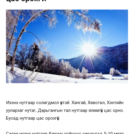
Ихэнх нутгаар солигдмол үүлтэй. Хангай, Хөвсгөл, Хэнтийн
уулархаг нутаг, Дарьгангын тал нутгаар ялимгүй цас орно.
Бусад нутгаар цас орохгүй.
Салхи ихэнх нутгаар баруун хойноос секундэд 5-10 метр,