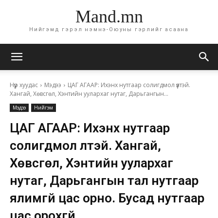
Mand.mn
Нийгэмд гэрэл нэмнэ-Оюуны гэрлийг асаана
Нүүр хуудас
Мэдээ
ЦАГ АГААР: Ихэнх нутгаар солигдмол үүлтэй.
Хангай, Хөвсгөл, Хэнтийн уулархаг нутаг, Дарьгангын...
Мэдээ
Нийгэм
ЦАГ АГААР: Ихэнх нутгаар
солигдмол үүлтэй. Хангай,
Хөвсгөл, Хэнтийн уулархаг
нутаг, Дарьгангын тал нутгаар
ялимгүй цас орно. Бусад нутгаар
цас орохгүй