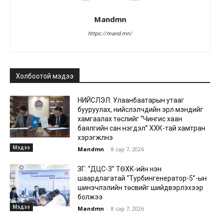
Mandmn
https://mand.mn/
Холбоотой мэдээ
НИЙСЛЭЛ: Улаанбаатарын утааг
бууруулах, нийслэлчүүдийн эрүүл мэндийг
хамгаалах төслийг “Чингис хаан
баялгийн сан нэгдэл” ХХК-тай хамтран
хэрэгжүүлнэ
Мэдээ
Mandmn
-
8 сар 7, 2026
ЗГ: “ДЦС-3” ТӨХК-ийн нэн
шаардлагатай “Турбингенератор-5”-ын
шинэчлэлийн төсвийг шийдвэрлэхээр
болжээ
Мэдээ
Mandmn
-
8 сар 7, 2026