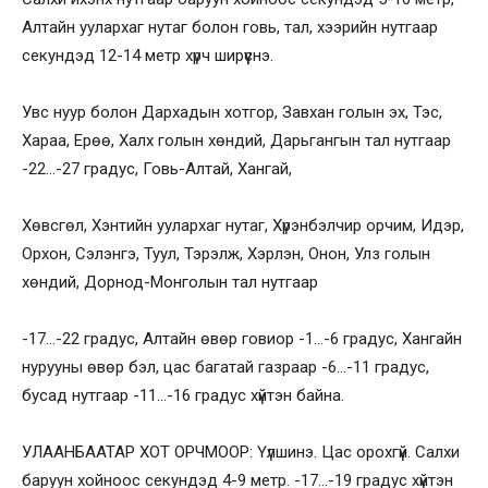
Алтайн уулархаг нутаг болон говь, тал, хээрийн нутгаар
секундэд 12-14 метр хүрч ширүүснэ.
Увс нуур болон Дархадын хотгор, Завхан голын эх, Тэс,
Хараа, Ерөө, Халх голын хөндий, Дарьгангын тал нутгаар
-22…-27 градус, Говь-Алтай, Хангай,
Хөвсгөл, Хэнтийн уулархаг нутаг, Хүрэнбэлчир орчим, Идэр,
Орхон, Сэлэнгэ, Туул, Тэрэлж, Хэрлэн, Онон, Улз голын
хөндий, Дорнод-Монголын тал нутгаар
-17…-22 градус, Алтайн өвөр говиор -1…-6 градус, Хангайн
нурууны өвөр бэл, цас багатай газраар -6…-11 градус,
бусад нутгаар -11…-16 градус хүйтэн байна.
УЛААНБААТАР ХОТ ОРЧМООР: Үүлшинэ. Цас орохгүй. Салхи
баруун хойноос секундэд 4-9 метр. -17…-19 градус хүйтэн