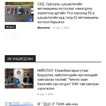
СХД: Сургууль, цэцэрлэгийн
автомашины зогсоолыг нэмэгдүүлэх
зорилгоор дүүргийн 19-р хороонд 92-р
цэцэрлэгийн урд талд 62 автомашины
зогсоол барьжээ
Мэдээ
Mandmn
-
8 сар 7, 2026
ИХ УНШИГДСАН
НИЙСЛЭЛ: Улаанбаатарын утааг
бууруулах, нийслэлчүүдийн эрүүл мэндийг
хамгаалах төслийг “Чингис хаан
баялгийн сан нэгдэл” ХХК-тай хамтран
хэрэгжүүлнэ
8 сар 7, 2026
ЗГ: “ДЦС-3” ТӨХК-ийн нэн