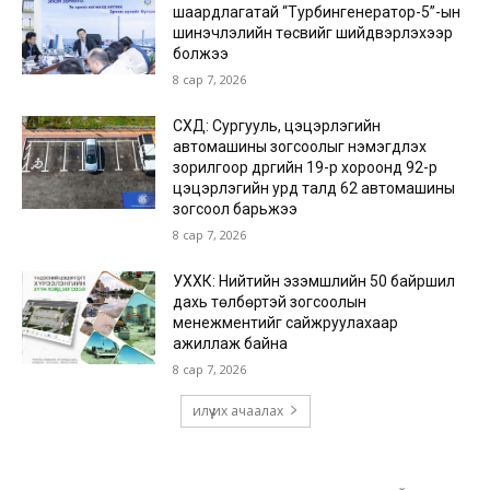
шаардлагатай “Турбингенератор-5”-ын
шинэчлэлийн төсвийг шийдвэрлэхээр
болжээ
8 сар 7, 2026
СХД: Сургууль, цэцэрлэгийн
автомашины зогсоолыг нэмэгдүүлэх
зорилгоор дүүргийн 19-р хороонд 92-р
цэцэрлэгийн урд талд 62 автомашины
зогсоол барьжээ
8 сар 7, 2026
УХХК: Нийтийн эзэмшлийн 50 байршил
дахь төлбөртэй зогсоолын
менежментийг сайжруулахаар
ажиллаж байна
8 сар 7, 2026
илүү их ачаалах