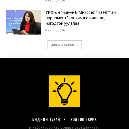
БИДНИЙ ТУХАЙ
ХОЛБОО БАРИХ
© ЗОХИОГЧИЙН ЭРХ ХУУЛИАР ХАМГААЛАГДСАН.