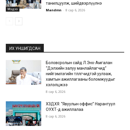
танилцуулж, шийдвэрлүүлнэ
Мэдээ
Mandmn
-
8 сар 6, 2026
ИХ УНШИГДСАН
Боловсролын сайд Л.Энх-Амгалан
“Дэлхийн залуу манлайлагчид”
нийгэмлэгийн төлөөлөгчидтэй уулзаж,
хамтын ажиллагааны боломжуудыг
хэлэлцжээ
8 сар 6, 2026
ХЗДХЯ: “Явуулын оффис” Нарантуул
ОУХТ-д ажиллалаа
8 сар 6, 2026