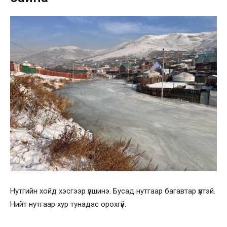
Нутгийн хойд хэсгээр үүлшинэ. Бусад нутгаар багавтар үүлтэй.
Нийт нутгаар хур тунадас орохгүй.