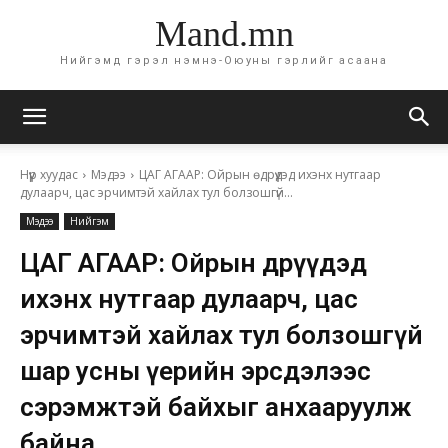
Mand.mn
Нийгэмд гэрэл нэмнэ-Оюуны гэрлийг асаана
Нүүр хуудас
Мэдээ
ЦАГ АГААР: Ойрын өдрүүдэд ихэнх нутгаар
дулаарч, цас эрчимтэй хайлах тул болзошгүй...
Мэдээ
Нийгэм
ЦАГ АГААР: Ойрын өдрүүдэд
ихэнх нутгаар дулаарч, цас
эрчимтэй хайлах тул болзошгүй
шар усны үерийн эрсдэлээс
сэрэмжтэй байхыг анхааруулж
байна