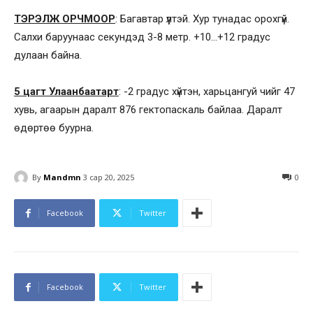
ТЭРЭЛЖ ОРЧМООР
: Багавтар үүлтэй. Хур тунадас орохгүй.
Салхи баруунаас секундэд 3-8 метр. +10…+12 градус
дулаан байна.
5 цагт Улаанбаатарт
: -2 градус хүйтэн, харьцангуй чийг 47
хувь, агаарын даралт 876 гектопаскаль байлаа. Даралт
өдөртөө буурна.
By
Mandmn
3 сар 20, 2025
0
Facebook
Twitter
Facebook
Twitter