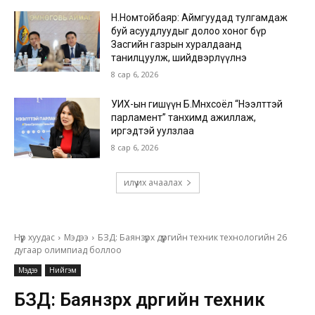
Н.Номтойбаяр: Аймгуудад тулгамдаж
буй асуудлуудыг долоо хоног бүр
Засгийн газрын хуралдаанд
танилцуулж, шийдвэрлүүлнэ
8 сар 6, 2026
УИХ-ын гишүүн Б.Мөнхсоёл “Нээлттэй
парламент” танхимд ажиллаж,
иргэдтэй уулзлаа
8 сар 6, 2026
илүү их ачаалах