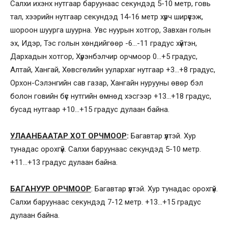
Салхи ихэнх нутгаар баруунаас секундэд 5-10 метр, говь
тал, хээрийн нутгаар секундэд 14-16 метр хүрч ширүүсэж,
шороон шуурга шуурна. Увс нуурын хотгор, Завхан голын
эх, Идэр, Тэс голын хөндийгөөр -6…-11 градус хүйтэн,
Дархадын хотгор, Хүрэнбэлчир орчмоор 0…+5 градус,
Алтай, Хангай, Хөвсгөлийн уулархаг нутгаар +3…+8 градус,
Орхон-Сэлэнгийн сав газар, Хангайн нурууны өвөр бэл
болон говийн бүс нутгийн өмнөд хэсгээр +13…+18 градус,
бусад нутгаар +10…+15 градус дулаан байна.
УЛААНБААТАР ХОТ ОРЧМООР
:
Багавтар үүлтэй. Хур
тунадас орохгүй. Салхи баруунаас секундэд 5-10 метр.
+11…+13 градус дулаан байна.
БАГАНУУР ОРЧМООР
: Багавтар үүлтэй. Хур тунадас орохгүй.
Салхи баруунаас секундэд 7-12 метр. +13…+15 градус
дулаан байна.