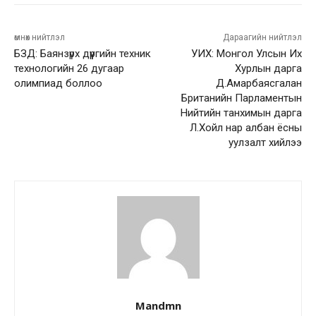
өмнөх нийтлэл
Дараагийн нийтлэл
БЗД: Баянзүрх дүүргийн техник
УИХ: Монгол Улсын Их
технологийн 26 дугаар
Хурлын дарга
олимпиад боллоо
Д.Амарбаясгалан
Британийн Парламентын
Нийтийн танхимын дарга
Л.Хойл нар албан ёсны
уулзалт хийлээ
Mandmn