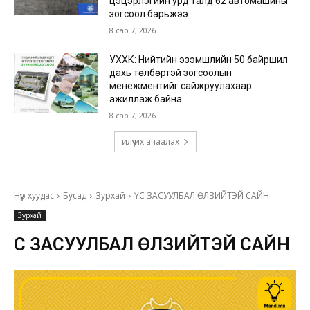
цэцэрлэгийн урд талд 62 автомашины
зогсоол барьжээ
8 сар 7, 2026
УХХК: Нийтийн эзэмшлийн 50 байршил
дахь төлбөртэй зогсоолын
менежментийг сайжруулахаар
ажиллаж байна
8 сар 7, 2026
илүү их ачаалах