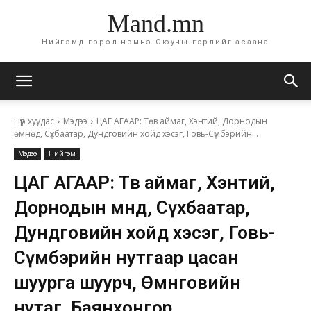
Mand.mn
Нийгэмд гэрэл нэмнэ-Оюуны гэрлийг асаана
Нүүр хуудас
Мэдээ
ЦАГ АГААР: Төв аймаг, Хэнтий, Дорнодын
өмнөд, Сүхбаатар, Дундговийн хойд хэсэг, Говь-Сүмбэрийн...
Мэдээ
Нийгэм
ЦАГ АГААР: Төв аймаг, Хэнтий,
Дорнодын өмнөд, Сүхбаатар,
Дундговийн хойд хэсэг, Говь-
Сүмбэрийн нутгаар цасан
шуурга шуурч, Өмнөговийн
нутаг, Баянхонгор,