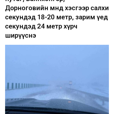
Дорноговийн өмнөд хэсгээр салхи
секундэд 18-20 метр, зарим үед
секундэд 24 метр хүрч
ширүүснэ