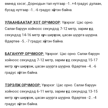
өмнөд хэсэг, Дорнодын тал нутгаар -1…+4 градус дулаан,
бусад нутгаар -1…-6 градус хүйтэн байна.
УЛААНБААТАР ХОТ ОРЧМООР
:
Үүлэрхэг. Цас орно.
Салхи баруун хойноос секундэд 7-12 метр, зарим үед
секундэд 14-16 метр хүрч ширүүсэж, цасан шуурга шуурна.
Өдөртөө -5…-7 градус хүйтэн байна.
БАГАНУУР ОРЧМООР:
Үүлэрхэг. Цас орно. Салхи баруун
хойноос секундэд 7-12 метр, зарим үед секундэд 15-17
метр хүрч ширүүсэж, цасан шуурга шуурна. Өдөртөө -4…-6
градус хүйтэн байна.
ТЭРЭЛЖ ОРЧМООР:
Үүлэрхэг. Цас орно. Салхи баруун
хойноос секундэд 6-11 метр, зарим үед секундэд 13-15
метр хүрч ширүүсэж, цасан шуурга шуурна. Өдөртөө -2…-4
градус хүйтэн байна.