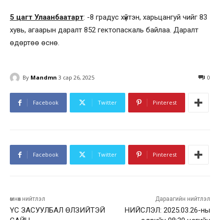
5 цагт Улаанбаатарт
: -8 градус хүйтэн, харьцангуй чийг 83
хувь, агаарын даралт 852 гектопаскаль байлаа. Даралт
өдөртөө өснө.
By
Mandmn
3 сар 26, 2025
0
Facebook
Twitter
Pinterest
Facebook
Twitter
Pinterest
өмнөх нийтлэл
Дараагийн нийтлэл
ҮС ЗАСУУЛБАЛ ӨЛЗИЙТЭЙ
НИЙСЛЭЛ: 2025.03.26-ны