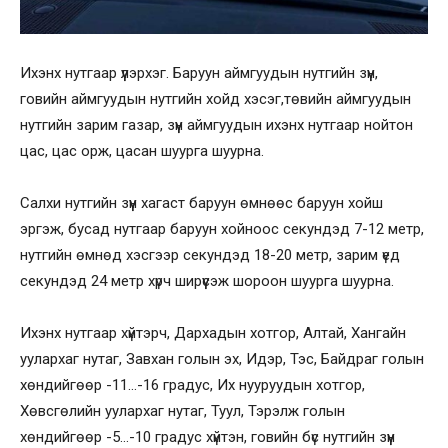
Ихэнх нутгаар үүлэрхэг. Баруун аймгуудын нутгийн зүүн,
говийн аймгуудын нутгийн хойд хэсэг,төвийн аймгуудын
нутгийн зарим газар, зүүн аймгуудын ихэнх нутгаар нойтон
цас, цас орж, цасан шуурга шуурна.
Салхи нутгийн зүүн хагаст баруун өмнөөс баруун хойш
эргэж, бусад нутгаар баруун хойноос секундэд 7-12 метр,
нутгийн өмнөд хэсгээр секундэд 18-20 метр, зарим үед
секундэд 24 метр хүрч ширүүсэж шороон шуурга шуурна.
Ихэнх нутгаар хүйтэрч, Дархадын хотгор, Алтай, Хангайн
уулархаг нутаг, Завхан голын эх, Идэр, Тэс, Байдраг голын
хөндийгөөр -11…-16 градус, Их нууруудын хотгор,
Хөвсгөлийн уулархаг нутаг, Туул, Тэрэлж голын
хөндийгөөр -5…-10 градус хүйтэн, говийн бүс нутгийн зүүн