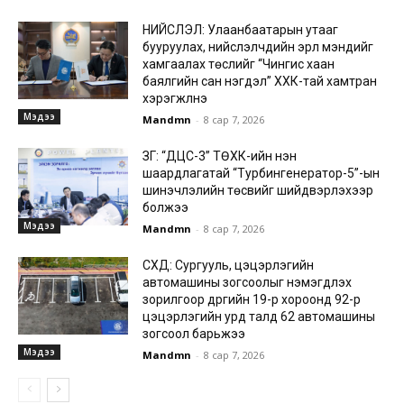
НИЙСЛЭЛ: Улаанбаатарын утааг
бууруулах, нийслэлчүүдийн эрүүл мэндийг
хамгаалах төслийг “Чингис хаан
баялгийн сан нэгдэл” ХХК-тай хамтран
хэрэгжүүлнэ
Мэдээ
Mandmn
-
8 сар 7, 2026
ЗГ: “ДЦС-3” ТӨХК-ийн нэн
шаардлагатай “Турбингенератор-5”-ын
шинэчлэлийн төсвийг шийдвэрлэхээр
болжээ
Мэдээ
Mandmn
-
8 сар 7, 2026
СХД: Сургууль, цэцэрлэгийн
автомашины зогсоолыг нэмэгдүүлэх
зорилгоор дүүргийн 19-р хороонд 92-р
цэцэрлэгийн урд талд 62 автомашины
зогсоол барьжээ
Мэдээ
Mandmn
-
8 сар 7, 2026