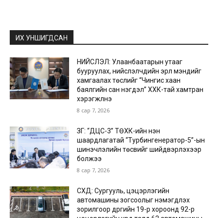
ИХ УНШИГДСАН
НИЙСЛЭЛ: Улаанбаатарын утааг
бууруулах, нийслэлчүүдийн эрүүл мэндийг
хамгаалах төслийг “Чингис хаан
баялгийн сан нэгдэл” ХХК-тай хамтран
хэрэгжүүлнэ
8 сар 7, 2026
ЗГ: “ДЦС-3” ТӨХК-ийн нэн
шаардлагатай “Турбингенератор-5”-ын
шинэчлэлийн төсвийг шийдвэрлэхээр
болжээ
8 сар 7, 2026
СХД: Сургууль, цэцэрлэгийн
автомашины зогсоолыг нэмэгдүүлэх
зорилгоор дүүргийн 19-р хороонд 92-р