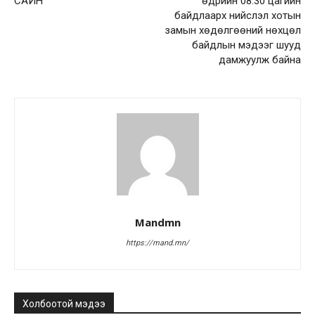
САЙН
өдрийн 08:30 цагийн
байдлаарх нийслэл хотын
замын хөдөлгөөний нөхцөл
байдлын мэдээг шууд
дамжуулж байна
Mandmn
https://mand.mn/
Холбоотой мэдээ