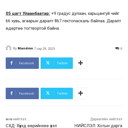
05 цагт Улаанбаатар:
+9 градус дулаан, харьцангуй чийг
66 хувь, агаарын даралт 867 гектопаскаль байлаа. Даралт
өдөртөө тогтвортой байна.
By
Mandmn
7 сар 29, 2025
0
Facebook
Twitter
Facebook
Twitter
өмнөх нийтлэл
Дараагийн нийтлэл
СХД: Хүүхэд өөрийнхөө үзэл
НИЙСЛЭЛ: Хотын дарга