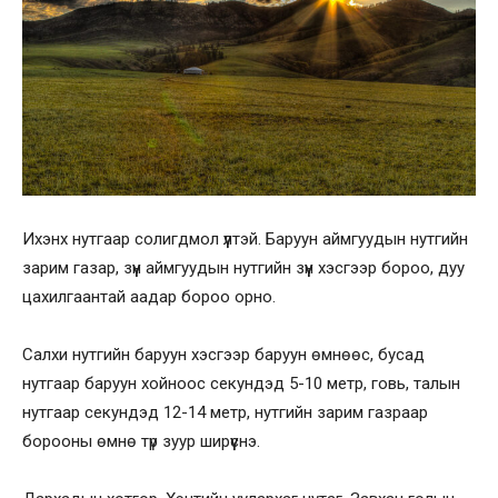
Ихэнх нутгаар солигдмол үүлтэй. Баруун аймгуудын нутгийн
зарим газар, зүүн аймгуудын нутгийн зүүн хэсгээр бороо, дуу
цахилгаантай аадар бороо орно.
Салхи нутгийн баруун хэсгээр баруун өмнөөс, бусад
нутгаар баруун хойноос секундэд 5-10 метр, говь, талын
нутгаар секундэд 12-14 метр, нутгийн зарим газраар
борооны өмнө түр зуур ширүүснэ.