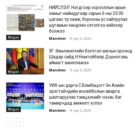
НИЙСЛЭЛ: Нэгдүгээр хорооллын арын
замыг наймдугаар сарын 6-ны 23:00
цагаас түр хааж, борооны ус зайлуулах
шугамын хөндлөн сэтэлгээ хийхээр
болжээ
Мэдээ
Mandmn
-
8 сар 6, 2026
ЗГ: Өвөлжилтийн бэлтгэл ажлын хүрээнд
Шадар сайд Н.Номтойбаяр Дорноговь
аймагт ажиллажээ
Mandmn
-
8 сар 6, 2026
Мэдээ
УИХ-ын дарга С.Бямбацогт Зүүн Азийн
эрэгтэйчүүдийн волейболын аварга
шалгаруулах тэмцээнийг нээж, баг
тамирчдад амжилт хүслээ
Мэдээ
Mandmn
-
8 сар 5, 2026