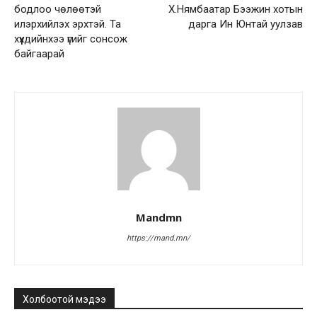
бодлоо чөлөөтэй
Х.Нямбаатар Бээжин хотын
илэрхийлэх эрхтэй. Та
дарга Ин Юнтай уулзав
хүүхдийнхээ үгийг сонсож
байгаарай
Mandmn
https://mand.mn/
Холбоотой мэдээ