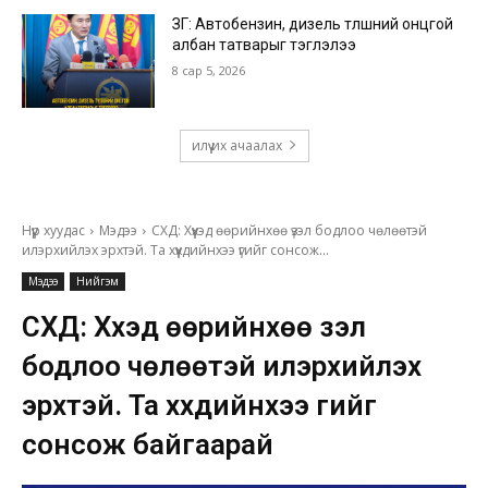
ЗГ: Автобензин, дизель түлшний онцгой
албан татварыг тэглэлээ
8 сар 5, 2026
илүү их ачаалах