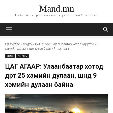
Mand.mn
Нийгэмд гэрэл нэмнэ-Оюуны гэрлийг асаана
Нүүр хуудас
Мэдээ
ЦАГ АГААР: Улаанбаатар хотод өдөртөө 25
хэмийн дулаан, шөнөдөө 9 хэмийн дулаан...
Мэдээ
Нийгэм
ЦАГ АГААР: Улаанбаатар хотод
өдөртөө 25 хэмийн дулаан, шөнөдөө 9
хэмийн дулаан байна