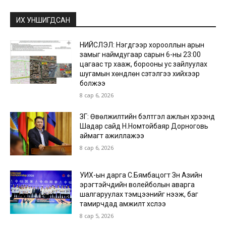
ИХ УНШИГДСАН
НИЙСЛЭЛ: Нэгдүгээр хорооллын арын
замыг наймдугаар сарын 6-ны 23:00
цагаас түр хааж, борооны ус зайлуулах
шугамын хөндлөн сэтэлгээ хийхээр
болжээ
8 сар 6, 2026
ЗГ: Өвөлжилтийн бэлтгэл ажлын хүрээнд
Шадар сайд Н.Номтойбаяр Дорноговь
аймагт ажиллажээ
8 сар 6, 2026
УИХ-ын дарга С.Бямбацогт Зүүн Азийн
эрэгтэйчүүдийн волейболын аварга
шалгаруулах тэмцээнийг нээж, баг
тамирчдад амжилт хүслээ
8 сар 5, 2026