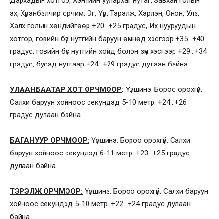
Дархадын хотгор, Хэнтийн уулархаг нутаг, Завхан голын
эх, Хүрэнбэлчир орчим, Эг, Үүр, Тэрэлж, Хэрлэн, Онон, Улз,
Халх голын хөндийгөөр +20…+25 градус, Их нууруудын
хотгор, говийн бүс нутгийн баруун өмнөд хэсгээр +35…+40
градус, говийн бүс нутгийн хойд болон зүүн хэсгээр +29…+34
градус, бусад нутгаар +24…+29 градус дулаан байна.
УЛААНБААТАР ХОТ ОРЧМООР
:
Үүлшинэ. Бороо орохгүй.
Салхи баруун хойноос секундэд 5-10 метр. +24…+26
градус дулаан байна.
БАГАНУУР ОРЧМООР:
Үүлшинэ. Бороо орохгүй. Салхи
баруун хойноос секундэд 6-11 метр. +23…+25 градус
дулаан байна.
ТЭРЭЛЖ ОРЧМООР:
Үүлшинэ. Бороо орохгүй. Салхи баруун
хойноос секундэд 5-10 метр. +22…+24 градус дулаан
байна.