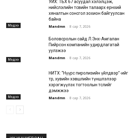
УИХ: ТБХ 67 асуудал хэлэлцэж,
нийслэлийн төсвийн талаарх ерөнхий
хяналтын сонсгол зохион байгуулсан
байна
Мэдээ
Mandmn
-
8 сар 7, 2026
Боловсролын сайд Л.Энх-Амгалан
Пийрсон компанийн удирдлагатай
уулзжээ
Mandmn
-
8 сар 7, 2026
Мэдээ
НИТХ: “Нүүрс пиролизийн үйлдвэр”-ийг
төр, хувийн хэвшлийн түншлэлээр
хэрэгжүүлэх тогтоолын төслийг
дэмжжээ
Мэдээ
Mandmn
-
8 сар 7, 2026