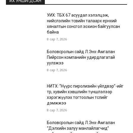
ИХ УНШИГДСАН
УИХ: ТБХ 67 асуудал хэлэлцэж,
нийслэлийн төсвийн талаарх ерөнхий
хяналтын сонсгол зохион байгуулсан
байна
8 сар 7, 2026
Боловсролын сайд Л.Энх-Амгалан
Пийрсон компанийн удирдлагатай
уулзжээ
8 сар 7, 2026
НИТХ: “Нүүрс пиролизийн үйлдвэр”-ийг
төр, хувийн хэвшлийн түншлэлээр
хэрэгжүүлэх тогтоолын төслийг
дэмжжээ
8 сар 7, 2026
Боловсролын сайд Л.Энх-Амгалан
“Дэлхийн залуу манлайлагчид”