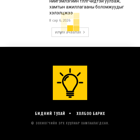
нийгэмлэгийн төлөөлөгчидтэй уулзаж,
хамтын ажиллагааны боломжуудыг
хэлэлцжээ
8 сар 6, 2026
илүү их ачаалах
БИДНИЙ ТУХАЙ
ХОЛБОО БАРИХ
© ЗОХИОГЧИЙН ЭРХ ХУУЛИАР ХАМГААЛАГДСАН.