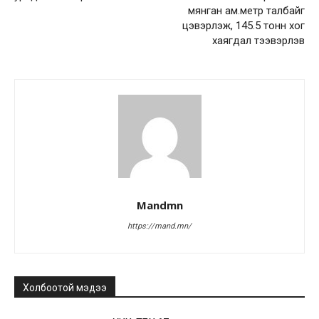
мянган ам.метр талбайг
цэвэрлэж, 145.5 тонн хог
хаягдал тээвэрлэв
Mandmn
https://mand.mn/
Холбоотой мэдээ