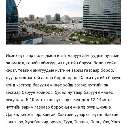
Ихэнх нутгаар солигдмол үүлтэй. Баруун аймгуудын нутгийн
зүүн өмнөд, говийн аймгуудын нутгийн баруун болон хойд
хэсэг, төвийн аймгуудын нутгийн зарим газраар бороо,
дуу цахилгаантай аадар бороо орно. Салхи нутгийн баруун
хойд хэсгээр баруун өмнөөс хойш эргэж, нутгийн зүүн
хэсгээр баруун хойноос, бусад нутгаар баруун өмнөөс
секундэд 5-10 метр, тал нутгаар секундэд 12-14 метр,
нутгийн зарим газраар борооны өмнө түр зуур ширүүснэ.
Дархадын хотгор, Хангай, Хэнтийн уулархаг нутаг, Завхан
голын эх, Хүрэнбэлчир орчим, Туул, Тэрэлж, Онон, Улз, Халх