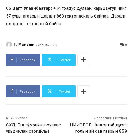
05 цагт Улаанбаатар:
+14 градус дулаан, харьцангуй чийг
57 хувь, агаарын даралт 863 гектопаскаль байлаа. Даралт
өдөртөө тогтвортой байна.
By
Mandmn
7 сар 30, 2025
0
Facebook
Twitter
Facebook
Twitter
өмнөх нийтлэл
Дараагийн нийтлэл
СХД: Гал түймрийн аюулаас
НИЙСЛЭЛ: Чингэлтэй дүүрэгт
урьдчилан сэргийлье
голын ай сав газрын 85.9