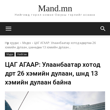
Mand.mn
Нийгэмд гэрэл нэмнэ-Оюуны гэрлийг асаана
Нүүр хуудас
Мэдээ
ЦАГ АГААР: Улаанбаатар хотод өдөртөө 26
хэмийн дулаан, шөнөдөө 13 хэмийн дулаан...
Мэдээ
Нийгэм
ЦАГ АГААР: Улаанбаатар хотод
өдөртөө 26 хэмийн дулаан, шөнөдөө 13
хэмийн дулаан байна