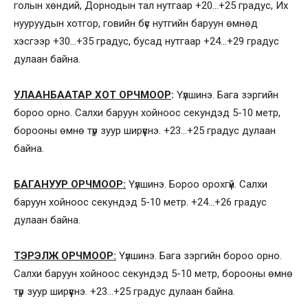
голын хөндий, Дорнодын тал нутгаар +20…+25 градус, Их
нууруудын хотгор, говийн бүс нутгийн баруун өмнөд
хэсгээр +30…+35 градус, бусад нутгаар +24…+29 градус
дулаан байна.
УЛААНБААТАР ХОТ ОРЧМООР
:
Үүлшинэ. Бага зэргийн
бороо орно. Салхи баруун хойноос секундэд 5-10 метр,
борооны өмнө түр зуур ширүүснэ. +23…+25 градус дулаан
байна.
БАГАНУУР ОРЧМООР:
Үүлшинэ. Бороо орохгүй. Салхи
баруун хойноос секундэд 5-10 метр. +24…+26 градус
дулаан байна.
ТЭРЭЛЖ ОРЧМООР:
Үүлшинэ. Бага зэргийн бороо орно.
Салхи баруун хойноос секундэд 5-10 метр, борооны өмнө
түр зуур ширүүснэ. +23…+25 градус дулаан байна.