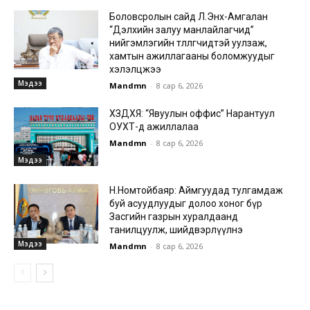
Боловсролын сайд Л.Энх-Амгалан
“Дэлхийн залуу манлайлагчид”
нийгэмлэгийн төлөөлөгчидтэй уулзаж,
хамтын ажиллагааны боломжуудыг
хэлэлцжээ
Мэдээ
Mandmn
-
8 сар 6, 2026
ХЗДХЯ: “Явуулын оффис” Нарантуул
ОУХТ-д ажиллалаа
Mandmn
-
8 сар 6, 2026
Мэдээ
Н.Номтойбаяр: Аймгуудад тулгамдаж
буй асуудлуудыг долоо хоног бүр
Засгийн газрын хуралдаанд
танилцуулж, шийдвэрлүүлнэ
Мэдээ
Mandmn
-
8 сар 6, 2026