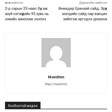
өмнөх нийтлэл
Дараагийн нийтлэл
2-р сарын 23-наас бүх аж
Өнөөдөр Ерөнхий сайд, Эрүүл
ахуй нэгжүүдийн 95 хувь нь
мэндийн сайд нар вакцин
хэвийн ажиллаж эхэлнэ
хийлгэж иргэдээ уриална
Mandmn
https://mand.mn/
Холбоотой мэдээ