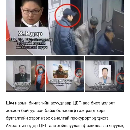
Шүүгч нарын бичлэгийн асуудлаар ЦЕГ-аас биеэ үнэлэлт
зохион байгуулсан байж болзошгүй гэж үзээд хэрэг
бүртгэлтийн хэрэг нээх саналтай прокурорт хүргүүлжээ.
Амралтын өдөр ЦЕГ-аас хойшлуулашгүй ажиллагаа явуулж,