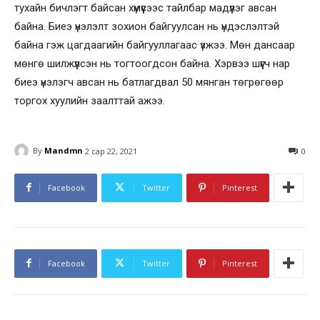
тухайн бичлэгт байсан хүмүүсээс тайлбар мадүүлэг авсан
байна. Биеэ үнэлэлт зохион байгуулсан нь үндэслэлтэй
байна гэж цагдаагийн байгууллагаас үзжээ. Мөн дансаар
мөнгө шилжүүлсэн нь тогтоогдсон байна. Хэрвээ шүүгч нар
биеэ үнэлэгч авсан нь батлагдвал 50 мянган төгрөгөөр
торгох хуулийн заалттай ажээ.
By
Mandmn
2 сар 22, 2021
0
Facebook
Twitter
Pinterest
Facebook
Twitter
Pinterest