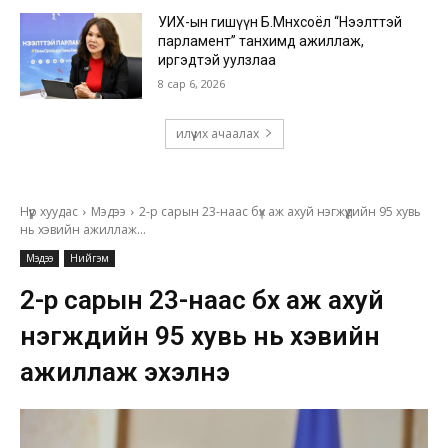
УИХ-ын гишүүн Б.Мөнхсоёл “Нээлттэй
парламент” танхимд ажиллаж,
иргэдтэй уулзлаа
8 сар 6, 2026
илүү их ачаалах