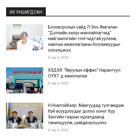
ИХ УНШИГДСАН
Боловсролын сайд Л.Энх-Амгалан
“Дэлхийн залуу манлайлагчид”
нийгэмлэгийн төлөөлөгчидтэй уулзаж,
хамтын ажиллагааны боломжуудыг
хэлэлцжээ
8 сар 6, 2026
ХЗДХЯ: “Явуулын оффис” Нарантуул
ОУХТ-д ажиллалаа
8 сар 6, 2026
Н.Номтойбаяр: Аймгуудад тулгамдаж
буй асуудлуудыг долоо хоног бүр
Засгийн газрын хуралдаанд
танилцуулж, шийдвэрлүүлнэ
8 сар 6, 2026