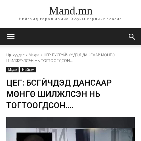
Mand.mn
Нийгэмд гэрэл нэмнэ-Оюуны гэрлийг асаана
Нүүр хуудас
Мэдээ
ЦЕГ: БҮСГҮЙЧҮҮДЭД ДАНСААР МӨНГӨ
ШИЛЖҮҮЛСЭН НЬ ТОГТООГДСОН….
Мэдээ
Нийгэм
ЦЕГ: БҮСГҮЙЧҮҮДЭД ДАНСААР
МӨНГӨ ШИЛЖҮҮЛСЭН НЬ
ТОГТООГДСОН….