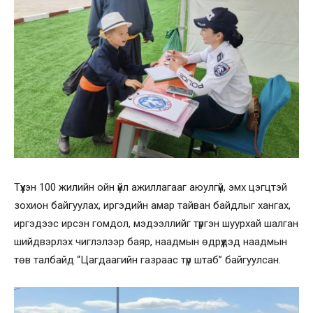
Түүхэн 100 жилийн ойн үйл ажиллагааг аюулгүй, эмх цэгцтэй
зохион байгуулах, иргэдийн амар тайван байдлыг хангах,
иргэдээс ирсэн гомдол, мэдээллийг түргэн шуурхай шалган
шийдвэрлэх чиглэлээр баяр, наадмын өдрүүдэд наадмын
төв талбайд “Цагдаагийн газраас түр штаб” байгуулсан.