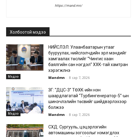
https://mand.mn/
Холбоотой мэдээ
НИЙСЛЭЛ: Улаанбаатарын утааг
бууруулах, нийслэлчүүдийн эрүүл мэндийг
хамгаалах төслийг “Чингис хаан
баялгийн сан нэгдэл” ХХК-тай хамтран
хэрэгжүүлнэ
Мэдээ
Mandmn
-
8 сар 7, 2026
ЗГ: “ДЦС-3” ТӨХК-ийн нэн
шаардлагатай “Турбингенератор-5”-ын
шинэчлэлийн төсвийг шийдвэрлэхээр
болжээ
Мэдээ
Mandmn
-
8 сар 7, 2026
СХД: Сургууль, цэцэрлэгийн
автомашины зогсоолыг нэмэгдүүлэх