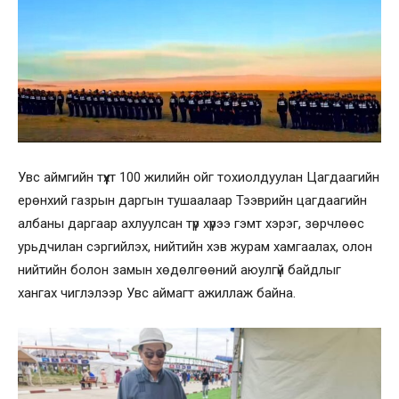
Увс аймгийн түүхт 100 жилийн ойг тохиолдуулан Цагдаагийн
ерөнхий газрын даргын тушаалаар Тээврийн цагдаагийн
албаны даргаар ахлуулсан түр хүрээ гэмт хэрэг, зөрчлөөс
урьдчилан сэргийлэх, нийтийн хэв журам хамгаалах, олон
нийтийн болон замын хөдөлгөөний аюулгүй байдлыг
хангах чиглэлээр Увс аймагт ажиллаж байна.