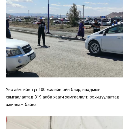
Увс аймгийн түүхт 100 жилийн ойн баяр, наадмын
хамгаалалтад 319 алба хаагч хамгаалалт, зохицуулалтад
ажиллаж байна.