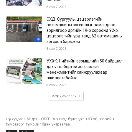
8 сар 7, 2026
СХД: Сургууль, цэцэрлэгийн
автомашины зогсоолыг нэмэгдүүлэх
зорилгоор дүүргийн 19-р хороонд 92-р
цэцэрлэгийн урд талд 62 автомашины
зогсоол барьжээ
8 сар 7, 2026
УХХК: Нийтийн эзэмшлийн 50 байршил
дахь төлбөртэй зогсоолын
менежментийг сайжруулахаар
ажиллаж байна
8 сар 7, 2026
илүү их ачаалах