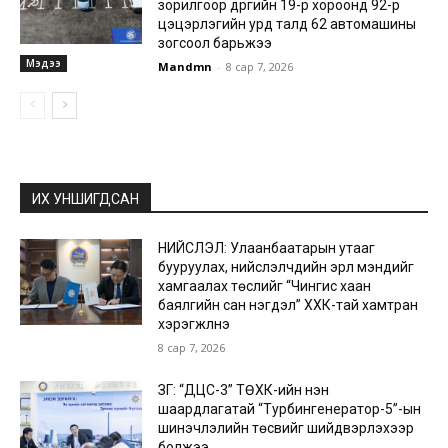
зорилгоор дүүргийн 19-р хороонд 92-р
цэцэрлэгийн урд талд 62 автомашины
зогсоол барьжээ
Мэдээ
Mandmn
-
8 сар 7, 2026
ИХ УНШИГДСАН
НИЙСЛЭЛ: Улаанбаатарын утааг
бууруулах, нийслэлчүүдийн эрүүл мэндийг
хамгаалах төслийг “Чингис хаан
баялгийн сан нэгдэл” ХХК-тай хамтран
хэрэгжүүлнэ
8 сар 7, 2026
ЗГ: “ДЦС-3” ТӨХК-ийн нэн
шаардлагатай “Турбингенератор-5”-ын
шинэчлэлийн төсвийг шийдвэрлэхээр
болжээ