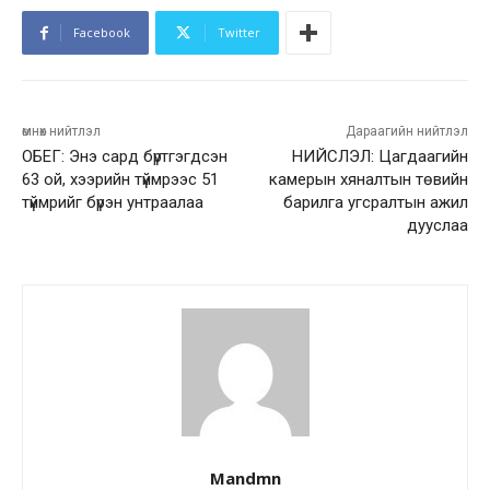
Facebook
Twitter
өмнөх нийтлэл
Дараагийн нийтлэл
ОБЕГ: Энэ сард бүртгэгдсэн
НИЙСЛЭЛ: Цагдаагийн
63 ой, хээрийн түймрээс 51
камерын хяналтын төвийн
түймрийг бүрэн унтраалаа
барилга угсралтын ажил
дууслаа
Mandmn