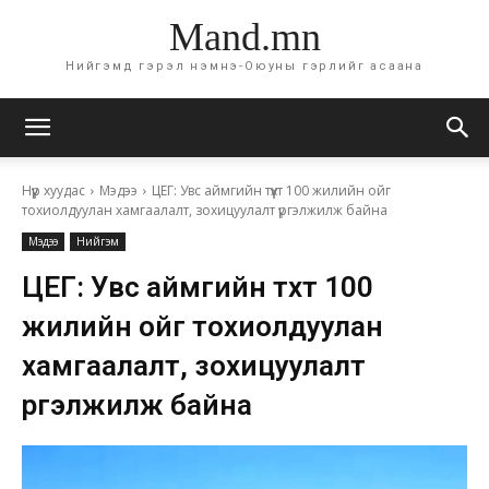
Mand.mn
Нийгэмд гэрэл нэмнэ-Оюуны гэрлийг асаана
Нүүр хуудас
Мэдээ
ЦЕГ: Увс аймгийн түүхт 100 жилийн ойг
тохиолдуулан хамгаалалт, зохицуулалт үргэлжилж байна
Мэдээ
Нийгэм
ЦЕГ: Увс аймгийн түүхт 100
жилийн ойг тохиолдуулан
хамгаалалт, зохицуулалт
үргэлжилж байна