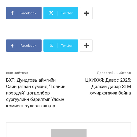
Facebook
Twitter
Facebook
Twitter
өмнөх нийтлэл
Дараагийн нийтлэл
БХТ: Дундговь аймгийн
ЦХИХХЯ: Давос 2025:
Сайнцагаан суманд “Говийн
Дэлхий даяар SLM
ирээдүй” цогцолбор
хүчирхэгжиж байна
сургуулийн барилгыг Улсын
комисст хүлээлгэж өглөө