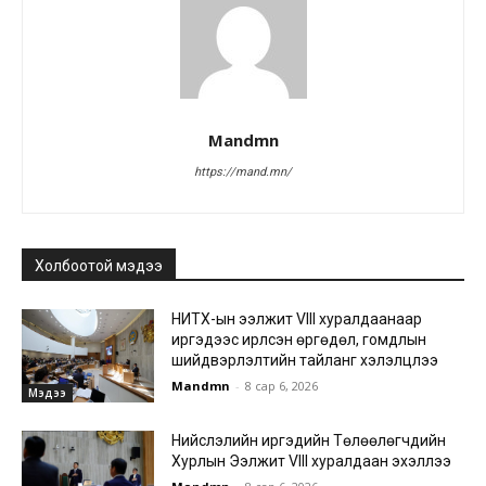
Mandmn
https://mand.mn/
Холбоотой мэдээ
НИТХ-ын ээлжит VIII хуралдаанаар
иргэдээс ирүүлсэн өргөдөл, гомдлын
шийдвэрлэлтийн тайланг хэлэлцлээ
Mandmn
-
8 сар 6, 2026
Мэдээ
Нийслэлийн иргэдийн Төлөөлөгчдийн
Хурлын Ээлжит VIII хуралдаан эхэллээ