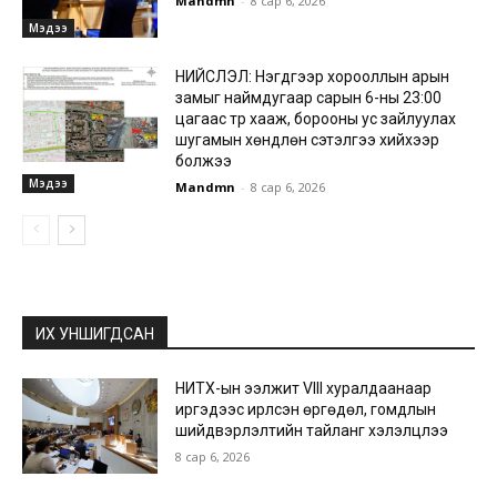
Mandmn
-
8 сар 6, 2026
Мэдээ
НИЙСЛЭЛ: Нэгдүгээр хорооллын арын
замыг наймдугаар сарын 6-ны 23:00
цагаас түр хааж, борооны ус зайлуулах
шугамын хөндлөн сэтэлгээ хийхээр
болжээ
Мэдээ
Mandmn
-
8 сар 6, 2026
ИХ УНШИГДСАН
НИТХ-ын ээлжит VIII хуралдаанаар
иргэдээс ирүүлсэн өргөдөл, гомдлын
шийдвэрлэлтийн тайланг хэлэлцлээ
8 сар 6, 2026