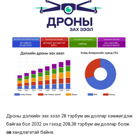
Дроны дэлхийн зах зээл 28 тэрбум ам.доллар хэмжигдэж
байгаа бол 2032 он гэхэд 208,38 тэрбум ам.доллар болж
өсөх хандлагатай байна.