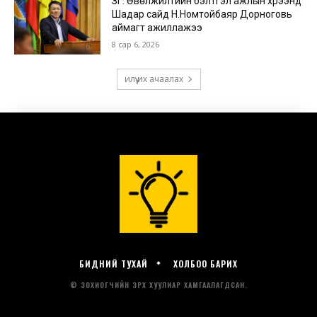
БИДНИЙ ТУХАЙ
ХОЛБОО БАРИХ
© ЗОХИОГЧИЙН ЭРХ ХУУЛИАР ХАМГААЛАГДСАН.