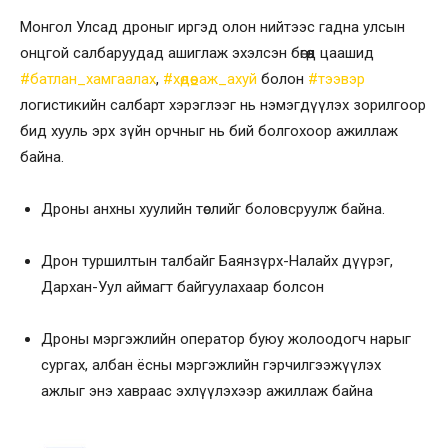
Монгол Улсад дроныг иргэд олон нийтээс гадна улсын
онцгой салбаруудад ашиглаж эхэлсэн бөгөөд цаашид
#батлан_хамгаалах
,
#хөдөө_аж_ахуй
болон
#тээвэр
логистикийн салбарт хэрэглээг нь нэмэгдүүлэх зорилгоор
бид хууль эрх зүйн орчныг нь бий болгохоор ажиллаж
байна.
Дроны анхны хуулийн төслийг боловсруулж байна.
Дрон туршилтын талбайг Баянзүрх-Налайх дүүрэг,
Дархан-Уул аймагт байгуулахаар болсон
Дроны мэргэжлийн оператор буюу жолоодогч нарыг
сургах, албан ёсны мэргэжлийн гэрчилгээжүүлэх
ажлыг энэ хавраас эхлүүлэхээр ажиллаж байна