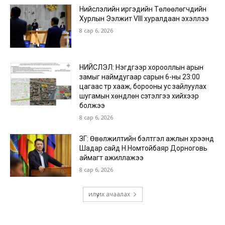
Нийслэлийн иргэдийн Төлөөлөгчдийн
Хурлын Ээлжит VIII хуралдаан эхэллээ
8 сар 6, 2026
НИЙСЛЭЛ: Нэгдүгээр хорооллын арын
замыг наймдугаар сарын 6-ны 23:00
цагаас түр хааж, борооны ус зайлуулах
шугамын хөндлөн сэтэлгээ хийхээр
болжээ
8 сар 6, 2026
ЗГ: Өвөлжилтийн бэлтгэл ажлын хүрээнд
Шадар сайд Н.Номтойбаяр Дорноговь
аймагт ажиллажээ
8 сар 6, 2026
илүү их ачаалах