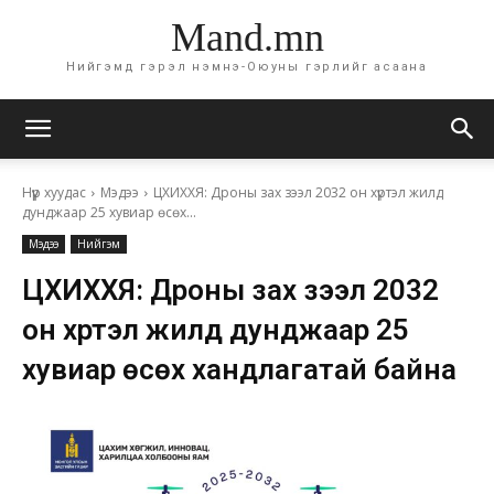
Mand.mn
Нийгэмд гэрэл нэмнэ-Оюуны гэрлийг асаана
Нүүр хуудас
Мэдээ
ЦХИХХЯ: Дроны зах зээл 2032 он хүртэл жилд
дунджаар 25 хувиар өсөх...
Мэдээ
Нийгэм
ЦХИХХЯ: Дроны зах зээл 2032
он хүртэл жилд дунджаар 25
хувиар өсөх хандлагатай байна